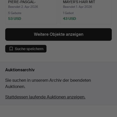
PIERE-PASGAL-
MAYER'S HAIR MIT
KOLLEKTION S…
ACCESSOI…
Beendet 2. Apr 2026
Beendet 1. Apr 2026
5 Gebote
1 Gebot
53 USD
43 USD
Weitere Objekte anzeigen
Suche speichern
Auktionsarchiv
Sie suchen in unserem Archiv der beendeten
Auktionen.
Stattdessen laufende Auktionen anzeigen.