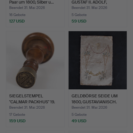
Paar um 1800, Silber u…
GUSTAF II. ADOLF,
FRÜHES 19.…
Beendet 31. Mai 2026
Beendet 31. Mai 2026
16 Gebote
5 Gebote
127 USD
59 USD
SIEGELSTEMPEL
GELDBÖRSE SEIDE UM
"CALMAR PACKHUS" 19.
1800, GUSTAVIANISCH.
JAHRHUN…
Beendet 31. Mai 2026
Beendet 31. Mai 2026
17 Gebote
5 Gebote
159 USD
49 USD