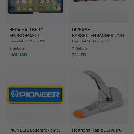
BEDA HALLBERG.
DIVERSE
MAJBLOMMOR,
KASSETTENBÄNDER UND
Sammlung 1907–1…
CD-R.
Beendet 27. Mai 2026
Beendet 26. Mai 2026
9 Gebote
11 Gebote
1.161 USD
72 USD
PIONEER, Leuchtreklame.
Heftgerät Rapid DUAX 170