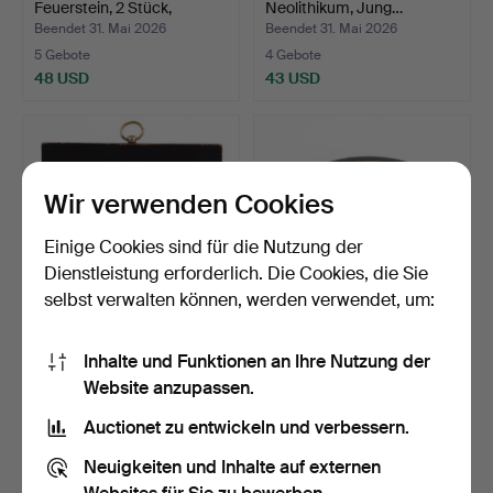
Feuerstein, 2 Stück,
Neolithikum, Jung…
Neolith…
Beendet 31. Mai 2026
Beendet 31. Mai 2026
5 Gebote
4 Gebote
48 USD
43 USD
Wir verwenden Cookies
Einige Cookies sind für die Nutzung der
Dienstleistung erforderlich. Die Cookies, die Sie
selbst verwalten können, werden verwendet, um:
WACHSPORTRAIT CARL X,
DOSE, Kronprinz
Inhalte und Funktionen an Ihre Nutzung der
FRÜHES 19.
Bernadotte um 1810 (Karl
Website anzupassen.
JAHRHUNDE…
X…
Beendet 31. Mai 2026
Beendet 31. Mai 2026
2 Gebote
43 Gebote
Auctionet zu entwickeln und verbessern.
37 USD
517 USD
Neuigkeiten und Inhalte auf externen