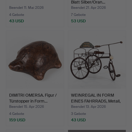
Blatt Silber/Oran…
Beendet 11. Mai 2026
Beendet 21. Apr 2026
4 Gebote
7 Gebote
43 USD
53 USD
DIMITRI OMERSA. Figur /
WEINREGAL IN FORM
Türstopper in Form…
EINES FAHRRADS, Metall,
…
Beendet 15. Apr 2026
Beendet 13. Apr 2026
4 Gebote
3 Gebote
159 USD
43 USD