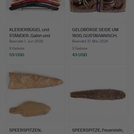
KLEIDERBÜGEL und
GELDBÖRSE SEIDE UM
STÄNDER. Galon und
1800, GUSTAVIANISCH.
Metall…
Beendet 1. Jun 2026
Beendet 31. Mai 2026
6 Gebote
3 Gebote
59 USD
43 USD
SPEERSPITZEN,
SPEERSPITZE, Feuerstein,