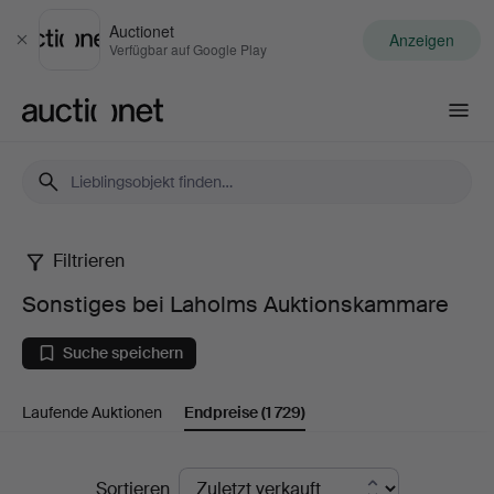
Auctionet
Anzeigen
Schließen
Verfügbar auf Google Play
Auctionet.com
Filtrieren
Sonstiges
Sonstiges bei Laholms Auktionskammare
bei
Suche speichern
Laholms
Laufende Auktionen
Endpreise
(1 729)
Auktionskammare
Endpreise
Sortieren