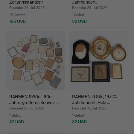
Zeitungsständer /
Jahrhundert.
Kaminho…
Beendet 29. Jul 2026
Beendet 29. Jul 2026
15 Gebote
1 Gebot
106 USD
32 USD
RAHMEN 1930er-60er
RAHMEN. 6 Stk., 19./20.
Jahre, größeres Konvolu…
Jahrhundert. Holz …
Beendet 21. Jul 2026
Beendet 19. Jul 2026
1 Gebot
1 Gebot
32 USD
32 USD