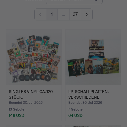
1
…
37
SINGLES VINYL CA. 120
LP-SCHALLPLATTEN.
STÜCK.
VERSCHIEDENE
KÜNSTLER, L…
Beendet 30. Jul 2026
Beendet 30. Jul 2026
13 Gebote
7 Gebote
148 USD
64 USD