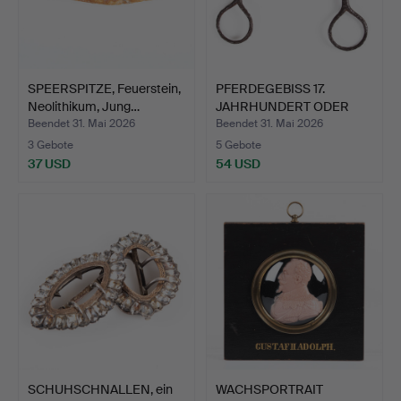
SPEERSPITZE, Feuerstein,
PFERDEGEBISS 17.
Neolithikum, Jung…
JAHRHUNDERT ODER
ÄLTER VO…
Beendet 31. Mai 2026
Beendet 31. Mai 2026
3 Gebote
5 Gebote
37 USD
54 USD
SCHUHSCHNALLEN, ein
WACHSPORTRAIT