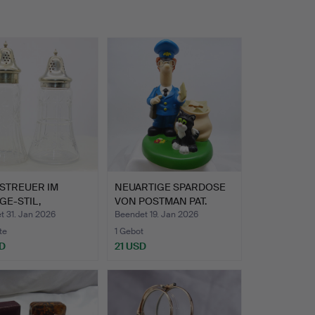
STREUER IM
NEUARTIGE SPARDOSE
GE-STIL,
VON POSTMAN PAT.
HLIFFENE …
t 31. Jan 2026
Beendet 19. Jan 2026
te
1 Gebot
D
21 USD