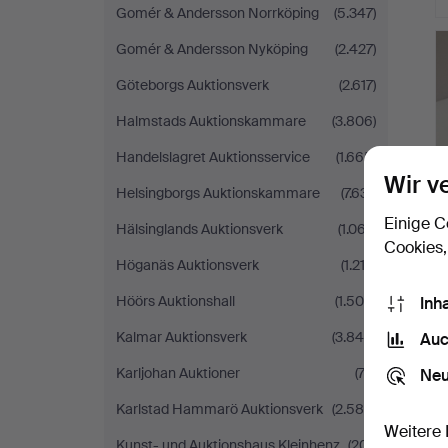
Gomér & Andersson Norrköping
(5.347)
Gomér & Andersson Nyköping
(2.427)
Göteborgs Auktionsverk
(2.617)
Halmstads Auktionskammare
(3.806)
Handelslagret Auktionsservice
(1.665)
Wir v
Helsingborgs Auktionskammare
(7.631)
Einige C
Hälsinglands Auktionsverk
(1.067)
Cookies,
Höganäs Auktionsverk
(1.212)
Höörs Auktionshall
(1.500)
Inh
Kalmar Auktionsverk
(3.849)
Auc
Karljohan Auktioner
(72)
Neu
Karlstad Hammarö Auktionsverk
(2.589)
Weitere 
Kunst- und Auktionshaus Kleinhenz
(201)