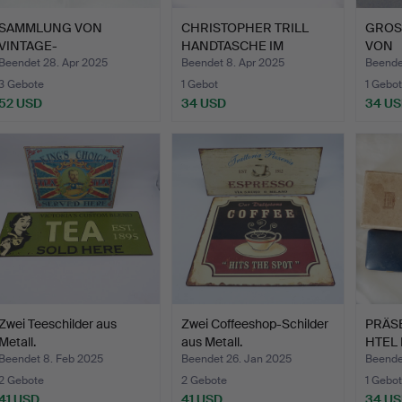
SAMMLUNG VON
CHRISTOPHER TRILL
GROS
VINTAGE-
HANDTASCHE IM
VON
SCHMUCKKOFFERN.
VINTAGE-ST…
SCHM
Beendet 28. Apr 2025
Beendet 8. Apr 2025
Beende
3 Gebote
1 Gebot
1 Gebot
52 USD
34 USD
34 U
Zwei Teeschilder aus
Zwei Coffeeshop-Schilder
PRÄS
Metall.
aus Metall.
HTEL 
SCHM
Beendet 8. Feb 2025
Beendet 26. Jan 2025
Beende
2 Gebote
2 Gebote
1 Gebot
41 USD
41 USD
34 U