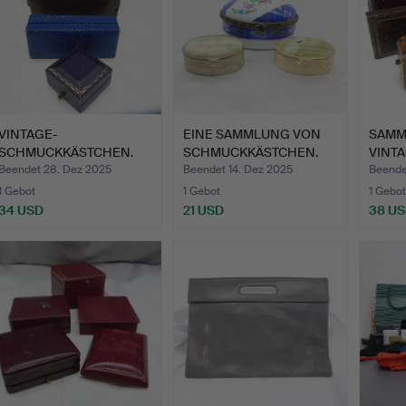
VINTAGE-
EINE SAMMLUNG VON
SAMM
SCHMUCKKÄSTCHEN.
SCHMUCKKÄSTCHEN.
VINTA
SCHM
Beendet 28. Dez 2025
Beendet 14. Dez 2025
Beende
1 Gebot
1 Gebot
1 Gebot
34 USD
21 USD
38 U