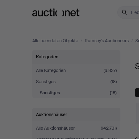
Auctionet.com
Alle beendeten Objekte
/
Rumsey’s Auctioneers
/
S
Sonstiges
Kategorien
bei
Alle Kategorien
(6.837)
Sonstiges
(18)
Rumsey’s
Sonstiges
(18)
Auctioneers
Auktionshäuser
Alle Auktionshäuser
(142.731)
E