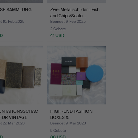
SE SAMMLUNG
Zwei Metallschilder - Fish
and Chips/Seafo…
UCKVITRINEN.
t 10. Feb 2025
Beendet 9. Feb 2025
2 Gebote
SD
41 USD
ENTATIONSSCHAC
HIGH-END FASHION
FÜR VINTAGE-
BOXES &
UCK.
VERPACKUNGEN.
t 27. Mär 2023
Beendet 9. Mär 2023
5 Gebote
SD
88 USD