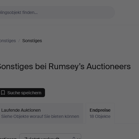
onstiges
/
Sonstiges
Sonstiges bei Rumsey’s Auctioneers
Suche speichern
Laufende Auktionen
Endpreise
Siehe Objekte worauf Sie bieten können
18 Objekte
ndpreise