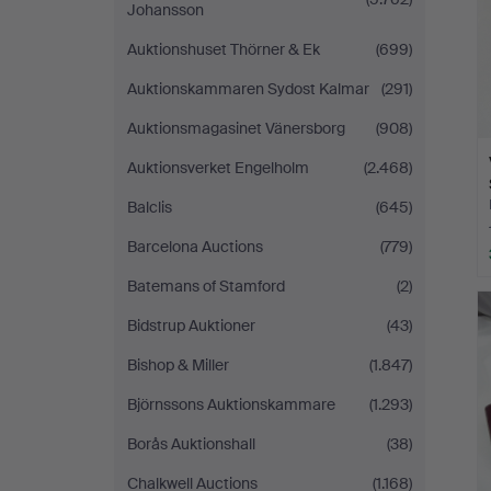
Johansson
Auktionshuset Thörner & Ek
(699)
Auktionskammaren Sydost Kalmar
(291)
Auktionsmagasinet Vänersborg
(908)
Auktionsverket Engelholm
(2.468)
Balclis
(645)
Barcelona Auctions
(779)
Batemans of Stamford
(2)
Bidstrup Auktioner
(43)
Bishop & Miller
(1.847)
Björnssons Auktionskammare
(1.293)
Borås Auktionshall
(38)
Chalkwell Auctions
(1.168)