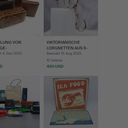
LUNG VON
VIKTORIANISCHE
GE-
LORGNETTEN AUS 9-
UCKKOFFERN.
KARÄTIGEM …
t 4. Dez 2025
Beendet 10. Aug 2025
10 Gebote
SD
460 USD