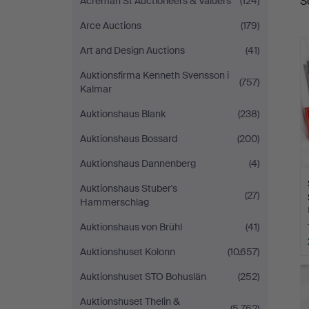
S
Acreman St Auctioneers & Valuers
(124)
Arce Auctions
(179)
Art and Design Auctions
(41)
Auktionsfirma Kenneth Svensson i
(757)
Kalmar
Auktionshaus Blank
(238)
Auktionshaus Bossard
(200)
Auktionshaus Dannenberg
(4)
Auktionshaus Stuber's
(27)
Hammerschlag
Auktionshaus von Brühl
(41)
Auktionshuset Kolonn
(10.657)
Auktionshuset STO Bohuslän
(252)
Auktionshuset Thelin &
(5.762)