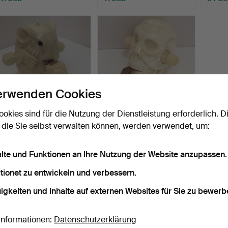
erwenden Cookies
ookies sind für die Nutzung der Dienstleistung erforderlich. D
BÜFFELKNOCHEN
BAFFALO BONE SKULL
 die Sie selbst verwalten können, werden verwendet, um:
RATTEN- UND
MASSBAND.
MAUSMÄßBAND.
Beendet 28. Apr 2017
Beendet 29. Mär 2017
alte und Funktionen an Ihre Nutzung der Website anzupassen.
2 Gebote
2 Gebote
41 USD
41 USD
tionet zu entwickeln und verbessern.
igkeiten und Inhalte auf externen Websites für Sie zu bewerb
Suche speichern
Informationen:
Datenschutzerklärung