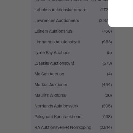
Laholms Auktionskammare
(1.729)
Lawrences Auctioneers
(3.875)
Leiflers Auktionshus
(768)
Limhamns Auktionsbyrå
(963)
Lyme Bay Auctions
(5)
Lysekils Auktionsbyrå
(573)
Ma San Auction
(4)
Markus Auktioner
(464)
Mauritz Widforss
(20)
Norrlands Auktionsverk
(305)
Palsgaard Kunstauktioner
(138)
RA Auktionsverket Norrköping
(2.814)