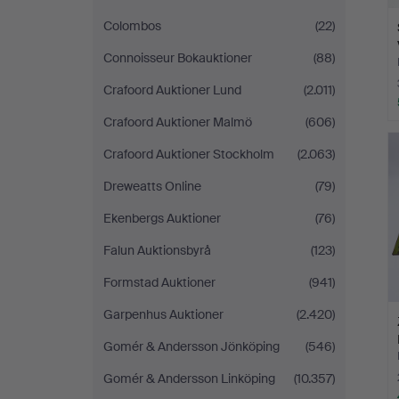
Colombos
(22)
Connoisseur Bokauktioner
(88)
Crafoord Auktioner Lund
(2.011)
Crafoord Auktioner Malmö
(606)
Crafoord Auktioner Stockholm
(2.063)
Dreweatts Online
(79)
Ekenbergs Auktioner
(76)
Falun Auktionsbyrå
(123)
Formstad Auktioner
(941)
Garpenhus Auktioner
(2.420)
Gomér & Andersson Jönköping
(546)
Gomér & Andersson Linköping
(10.357)