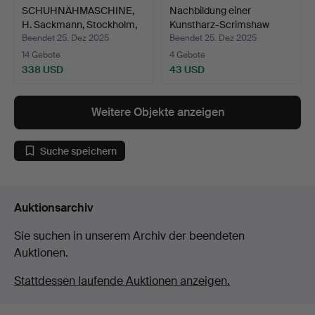
SCHUHNÄHMASCHINE,
Nachbildung einer
H. Sackmann, Stockholm,
Kunstharz-Scrimshaw
…
„Wha…
Beendet 25. Dez 2025
Beendet 25. Dez 2025
14 Gebote
4 Gebote
338 USD
43 USD
Weitere Objekte anzeigen
Suche speichern
Auktionsarchiv
Sie suchen in unserem Archiv der beendeten
Auktionen.
Stattdessen laufende Auktionen anzeigen.