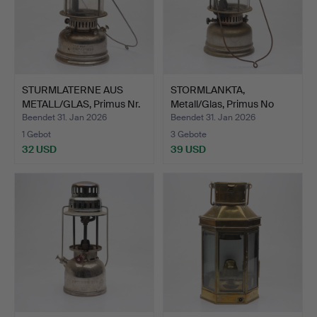
STURMLATERNE AUS
STORMLANKTA,
METALL/GLAS, Primus Nr.
Metall/Glas, Primus No
1…
1020 m…
Beendet 31. Jan 2026
Beendet 31. Jan 2026
1 Gebot
3 Gebote
32 USD
39 USD