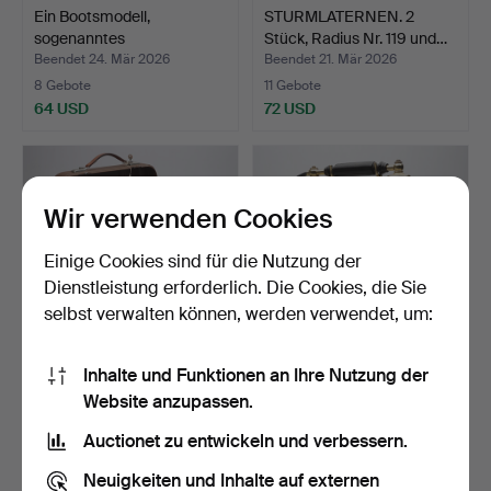
Ein Bootsmodell,
STURMLATERNEN. 2
sogenanntes
Stück, Radius Nr. 119 und…
Halbbootmodel…
Beendet 24. Mär 2026
Beendet 21. Mär 2026
8 Gebote
11 Gebote
64 USD
72 USD
Wir verwenden Cookies
Einige Cookies sind für die Nutzung der
Dienstleistung erforderlich. Die Cookies, die Sie
selbst verwalten können, werden verwendet, um:
Inhalte und Funktionen an Ihre Nutzung der
Eine Halda-
TELEFON, Expoga,
Website anzupassen.
Reiseschreibmaschine,
Kopenhagen, Dänemark,
Åtvidaber…
20.…
Beendet 17. Mär 2026
Beendet 16. Mär 2026
Auctionet zu entwickeln und verbessern.
1 Gebot
14 Gebote
32 USD
108 USD
Neuigkeiten und Inhalte auf externen