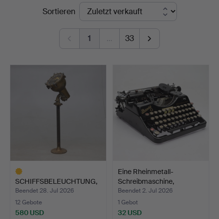
Endpreise
Sortieren
&
Andersson
1
…
33
Norrköping
Eine Rheinmetall-
SCHIFFSBELEUCHTUNG,
Schreibmaschine,
Suchscheinwerfer, Bode…
Deutschl…
Beendet 28. Jul 2026
Beendet 2. Jul 2026
12 Gebote
1 Gebot
580 USD
32 USD