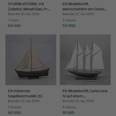
STURMLATERNE, mit
Ein Modellschiff,
Zubehör, Metall/Glas, Pr…
wahrscheinlich ein Colum…
Beendet 30. Apr 2026
Beendet 22. Apr 2026
1 Gebot
2 Gebote
64 USD
53 USD
Ein hölzernes
Ein Modellschiff, Carlscrona
Segelbootmodell, 20.
IV, auf einem…
Jahrhun…
Beendet 22. Apr 2026
Beendet 22. Apr 2026
5 Gebote
6 Gebote
60 USD
74 USD