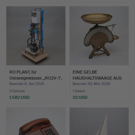
RO PLANT, für
EINE GELBE
Ostseegewässer, „RO2V-1",
HAUSHALTSWAAGE AUS
Wa…
METALL, Lind…
Beendet 8. Apr 2026
Beendet 30. Mär 2026
3 Gebote
1 Gebot
1.582 USD
32 USD