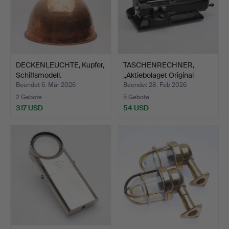
DECKENLEUCHTE, Kupfer,
TASCHENRECHNER,
Schiffsmodell.
„Aktiebolaget Original
Odh…
Beendet 6. Mär 2026
Beendet 28. Feb 2026
2 Gebote
5 Gebote
317 USD
54 USD