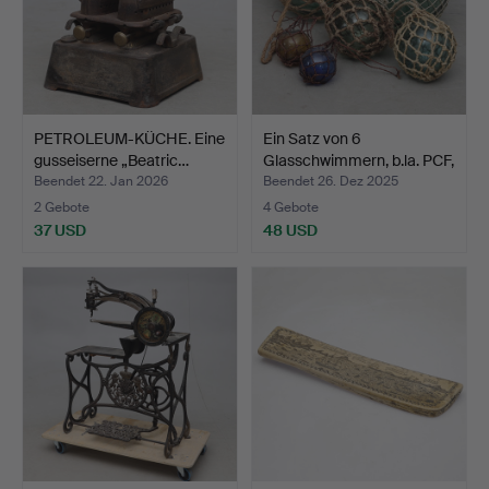
PETROLEUM-KÜCHE. Eine
Ein Satz von 6
gusseiserne „Beatric…
Glasschwimmern, b.la. PCF,
…
Beendet 22. Jan 2026
Beendet 26. Dez 2025
2 Gebote
4 Gebote
37 USD
48 USD