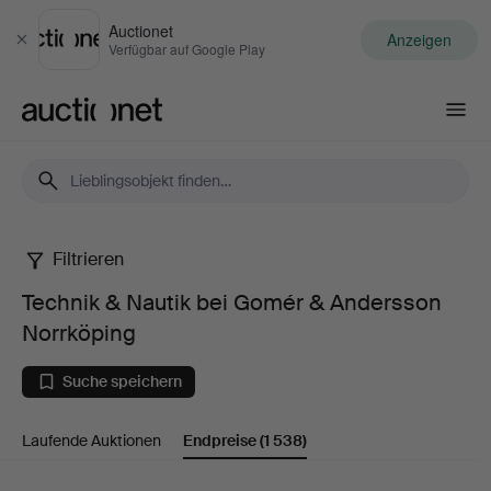
Auctionet
Anzeigen
Schließen
Verfügbar auf Google Play
Auctionet.com
Filtrieren
Technik
Technik & Nautik bei Gomér & Andersson
&
Norrköping
Nautik
Suche speichern
bei
Laufende Auktionen
Endpreise
(1 538)
Gomér