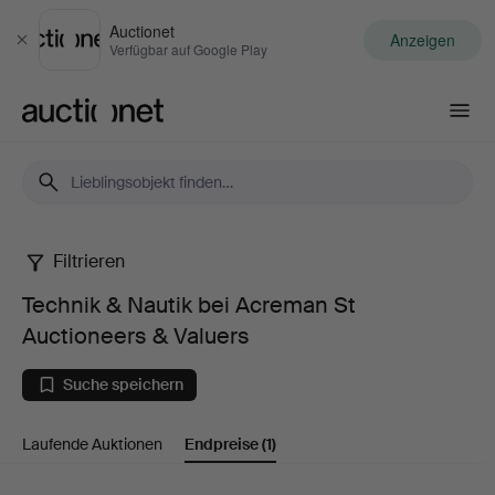
Auctionet
Anzeigen
Schließen
Verfügbar auf Google Play
Auctionet.com
Filtrieren
Technik
Technik & Nautik bei Acreman St
&
Auctioneers & Valuers
Nautik
Suche speichern
bei
Laufende Auktionen
Endpreise
(1)
Acreman