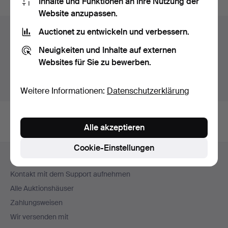
Inhalte und Funktionen an Ihre Nutzung der
Website anzupassen.
Auctionet zu entwickeln und verbessern.
Auktionsarchiv
Neuigkeiten und Inhalte auf externen
Sie suchen in unserem Archiv der beendeten
Websites für Sie zu bewerben.
Auktionen.
Stattdessen laufende Auktionen anzeigen.
Weitere Informationen:
Datenschutzerklärung
Alle akzeptieren
Cookie-Einstellungen
Fußzeilen-
Hilfe und Kontakt
Navigation
Kontakt mit dem Support aufnehmen
Alle Auktionshäuser
Zahlungsweisen
Wir versenden mit