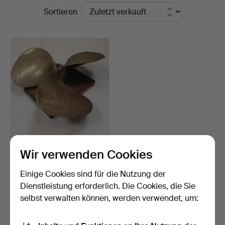
Endpreise
Sortieren
St
Auctioneers
&
Valuers
BOOTSPROPELLER AUS
Wir verwenden Cookies
BRONZE NR. P6020
MONTIE…
Beendet 21. Mär 2024
Einige Cookies sind für die Nutzung der
1 Gebot
Dienstleistung erforderlich. Die Cookies, die Sie
95 USD
selbst verwalten können, werden verwendet, um:
Suche speichern