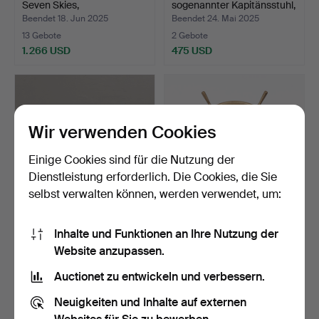
Seven Skies,
sogenannter Kapitänsstuhl,
Salénrederiern…
S…
Beendet 18. Jun 2025
Beendet 24. Mai 2025
13 Gebote
2 Gebote
1.266 USD
475 USD
Ausgewähltes
Objekt
Wir verwenden Cookies
Einige Cookies sind für die Nutzung der
Dienstleistung erforderlich. Die Cookies, die Sie
selbst verwalten können, werden verwendet, um:
SHIP BELL,
Schiffslenkrad aus Messing,
Inhalte und Funktionen an Ihre Nutzung der
Komplettanlage Toxteth,
20. Jahrhunder…
Website anzupassen.
1887 in…
Beendet 23. Mai 2025
Beendet 13. Mai 2025
14 Gebote
2 Gebote
Auctionet zu entwickeln und verbessern.
422 USD
37 USD
Neuigkeiten und Inhalte auf externen