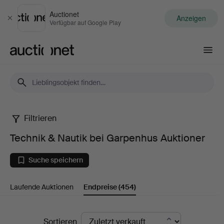
Auctionet
Anzeigen
Schließen
Verfügbar auf Google Play
Auctionet.com
Filtrieren
Technik
Technik & Nautik bei Garpenhus Auktioner
&
Suche speichern
Nautik
Laufende Auktionen
Endpreise
(454)
bei
Garpenhus
Endpreise
Sortieren