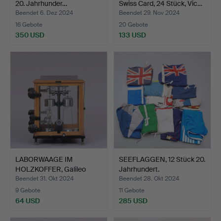
20. Jahrhunder…
Swiss Card, 24 Stück, Vic…
Beendet 6. Dez 2024
Beendet 29. Nov 2024
16 Gebote
20 Gebote
350 USD
133 USD
LABORWAAGE IM
SEEFLAGGEN, 12 Stück 20.
HOLZKOFFER, Galileo
Jahrhundert.
Sartoriu…
Beendet 31. Okt 2024
Beendet 28. Okt 2024
9 Gebote
11 Gebote
64 USD
285 USD