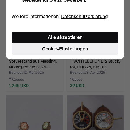
Websites für Sie zu bewerben.
Weitere Informationen:
Datenschutzerklärung
Alle akzeptieren
Cookie-Einstellungen
Steuerstand aus Messing,
TISCHTELEFONE, 2 Stück,
Norwegen 1950er/6…
rot, COBRA, 1960er.
Beendet 12. Mai 2025
Beendet 23. Apr 2025
11 Gebote
1 Gebot
1.266 USD
32 USD