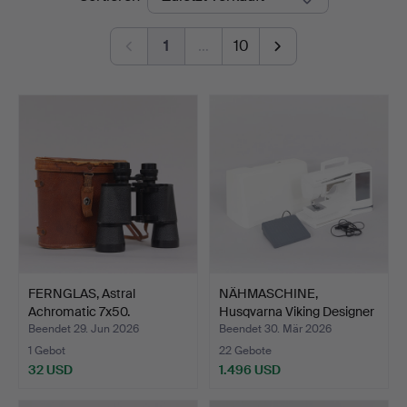
Auktioner
1
…
10
FERNGLAS, Astral
NÄHMASCHINE,
Achromatic 7x50.
Husqvarna Viking Designer
Dia…
Beendet 29. Jun 2026
Beendet 30. Mär 2026
1 Gebot
22 Gebote
32 USD
1.496 USD