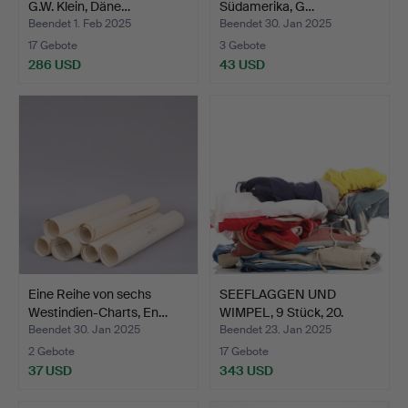
G.W. Klein, Däne…
Südamerika, G…
Beendet 1. Feb 2025
Beendet 30. Jan 2025
17 Gebote
3 Gebote
286 USD
43 USD
Eine Reihe von sechs
SEEFLAGGEN UND
Westindien-Charts, En…
WIMPEL, 9 Stück, 20.
Jahrhu…
Beendet 30. Jan 2025
Beendet 23. Jan 2025
2 Gebote
17 Gebote
37 USD
343 USD