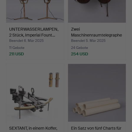
UNTERWASSERLAMPEN,
Zwei
2 Stück, Imperial Fount…
Maschinenraumtelegraphe
n des 20. Jahr…
Beendet 6. Mär 2025
Beendet 5. Mär 2025
11 Gebote
24 Gebote
211 USD
254 USD
SEXTANT, in einem Koffer,
Ein Satz von fünf Charts für