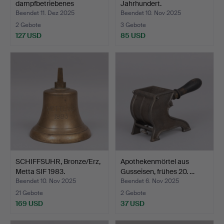
dampfbetriebenes
Jahrhundert.
Bootsmodel…
Beendet 11. Dez 2025
Beendet 10. Nov 2025
2 Gebote
3 Gebote
127 USD
85 USD
SCHIFFSUHR, Bronze/Erz,
Apothekenmörtel aus
Metta SIF 1983.
Gusseisen, frühes 20. …
Beendet 10. Nov 2025
Beendet 6. Nov 2025
21 Gebote
2 Gebote
169 USD
37 USD