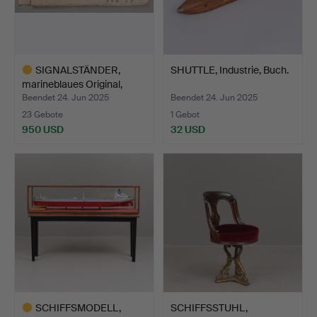
SIGNALSTÄNDER,
SHUTTLE, Industrie, Buch.
marineblaues Original,
Größ…
Beendet 24. Jun 2025
Beendet 24. Jun 2025
23 Gebote
1 Gebot
950 USD
32 USD
Ausgewähltes
Objekt
SCHIFFSMODELL,
SCHIFFSSTUHL,