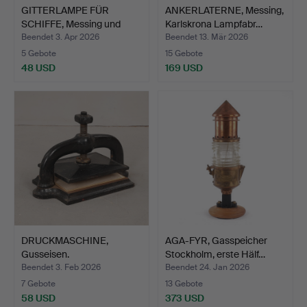
GITTERLAMPE FÜR
ANKERLATERNE, Messing,
SCHIFFE, Messing und
Karlskrona Lampfabr…
Glas.
Beendet 3. Apr 2026
Beendet 13. Mär 2026
5 Gebote
15 Gebote
48 USD
169 USD
DRUCKMASCHINE,
AGA-FYR, Gasspeicher
Gusseisen.
Stockholm, erste Hälf…
Beendet 3. Feb 2026
Beendet 24. Jan 2026
7 Gebote
13 Gebote
58 USD
373 USD