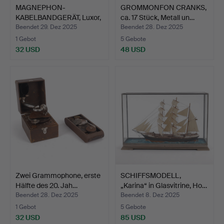
MAGNEPHON-
GROMMONFON CRANKS,
KABELBANDGERÄT, Luxor,
ca. 17 Stück, Metall un…
Mitte des…
Beendet 29. Dez 2025
Beendet 28. Dez 2025
1 Gebot
5 Gebote
32 USD
48 USD
Zwei Grammophone, erste
SCHIFFSMODELL,
Hälfte des 20. Jah…
„Karina“ in Glasvitrine, Ho…
Beendet 28. Dez 2025
Beendet 8. Dez 2025
1 Gebot
5 Gebote
32 USD
85 USD