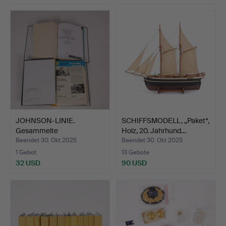
JOHNSON-LINIE.
SCHIFFSMODELL, „Paket“,
Gesammelte
Holz, 20. Jahrhund…
Informationen un…
Beendet 30. Okt 2025
Beendet 30. Okt 2025
1 Gebot
13 Gebote
32 USD
90 USD