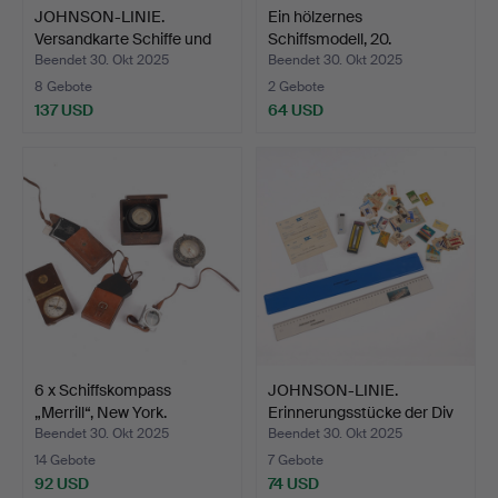
JOHNSON-LINIE.
Ein hölzernes
Versandkarte Schiffe und
Schiffsmodell, 20.
Sc…
Jahrhunde…
Beendet 30. Okt 2025
Beendet 30. Okt 2025
8 Gebote
2 Gebote
137 USD
64 USD
6 x Schiffskompass
JOHNSON-LINIE.
„Merrill“, New York.
Erinnerungsstücke der Div
S…
Beendet 30. Okt 2025
Beendet 30. Okt 2025
14 Gebote
7 Gebote
92 USD
74 USD