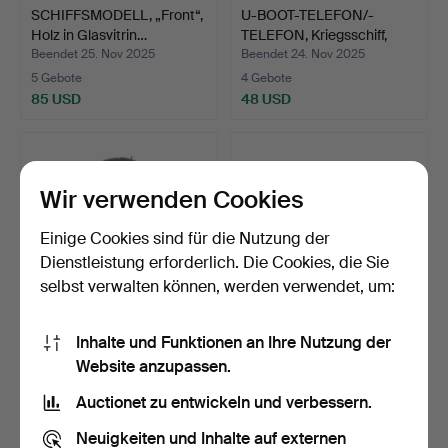
SCHIFFSMODELL, „Front“,
U-BOOT-TELEFON/-
Holz in Glasvitrin…
TELEFON, Kriegsschiff,
USA…
Beendet 25. Nov 2025
Beendet 24. Nov 2025
5 Gebote
4 Gebote
85 USD
48 USD
Wir verwenden Cookies
Einige Cookies sind für die Nutzung der
Dienstleistung erforderlich. Die Cookies, die Sie
selbst verwalten können, werden verwendet, um:
Inhalte und Funktionen an Ihre Nutzung der
Kaffeeröster mit
Schiffsmodell, „Nancy“,
Website anzupassen.
Sturmkocher Radius, 20.
Kråkelund, Holz, 2…
J…
Beendet 22. Nov 2025
Beendet 14. Nov 2025
Auctionet zu entwickeln und verbessern.
35 Gebote
5 Gebote
741 USD
58 USD
Neuigkeiten und Inhalte auf externen