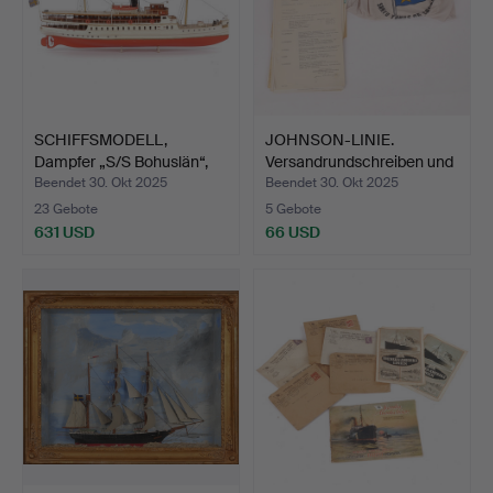
SCHIFFSMODELL,
JOHNSON-LINIE.
Dampfer „S/S Bohuslän“,
Versandrundschreiben und
Hol…
T-…
Beendet 30. Okt 2025
Beendet 30. Okt 2025
23 Gebote
5 Gebote
631 USD
66 USD