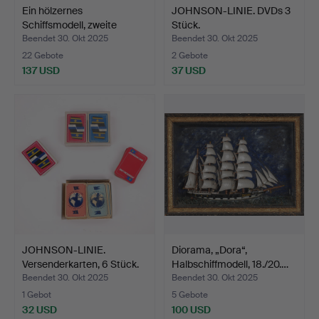
Ein hölzernes
JOHNSON-LINIE. DVDs 3
Schiffsmodell, zweite
Stück.
Hälfte…
Beendet 30. Okt 2025
Beendet 30. Okt 2025
22 Gebote
2 Gebote
137 USD
37 USD
JOHNSON-LINIE.
Diorama, „Dora“,
Versenderkarten, 6 Stück.
Halbschiffmodell, 18./20.…
Beendet 30. Okt 2025
Beendet 30. Okt 2025
1 Gebot
5 Gebote
32 USD
100 USD