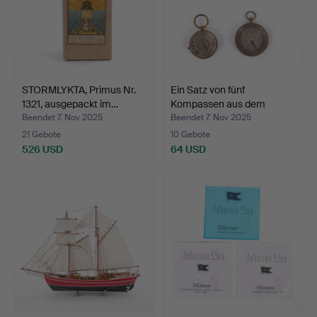
STORMLYKTA, Primus Nr.
Ein Satz von fünf
1321, ausgepackt im…
Kompassen aus dem
18./20…
Beendet 7. Nov 2025
Beendet 7. Nov 2025
21 Gebote
10 Gebote
526 USD
64 USD