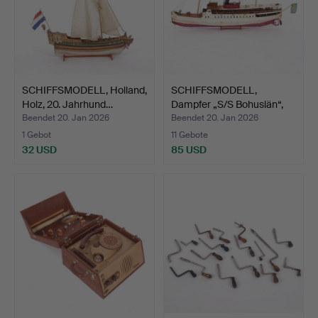
SCHIFFSMODELL, Holland,
SCHIFFSMODELL,
Holz, 20. Jahrhund…
Dampfer „S/S Bohuslän“,
Hol…
Beendet 20. Jan 2026
Beendet 20. Jan 2026
1 Gebot
11 Gebote
32 USD
85 USD