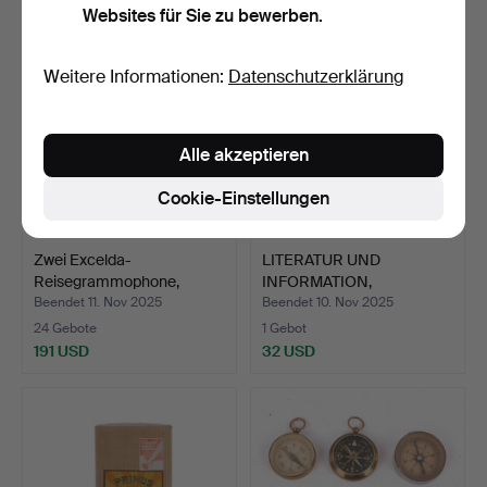
Websites für Sie zu bewerben.
Weitere Informationen:
Datenschutzerklärung
Alle akzeptieren
Cookie-Einstellungen
Zwei Excelda-
LITERATUR UND
Reisegrammophone,
INFORMATION,
Colibri, Sc…
Eisenbahnbezug,…
Beendet 11. Nov 2025
Beendet 10. Nov 2025
24 Gebote
1 Gebot
191 USD
32 USD