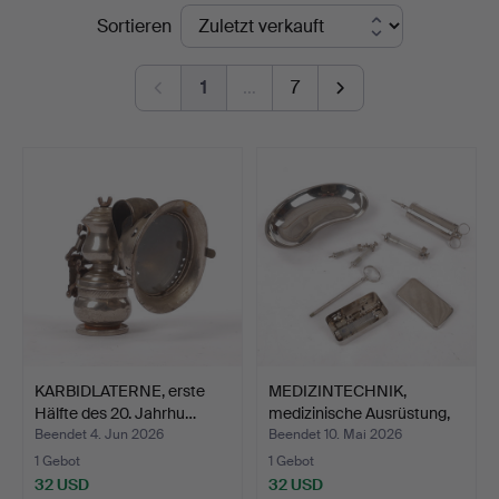
Endpreise
Sortieren
Kenneth
Svensson
1
…
7
i
Kalmar
KARBIDLATERNE, erste
MEDIZINTECHNIK,
Hälfte des 20. Jahrhu…
medizinische Ausrüstung,
r…
Beendet 4. Jun 2026
Beendet 10. Mai 2026
1 Gebot
1 Gebot
32 USD
32 USD