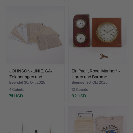
JOHNSON-LINIE. GA-
Ein Paar „Royal Mariner“ -
Zeichnungen und
Uhren und Barome…
Systemze…
Beendet 30. Okt 2025
Beendet 30. Okt 2025
4 Gebote
10 Gebote
74 USD
92 USD