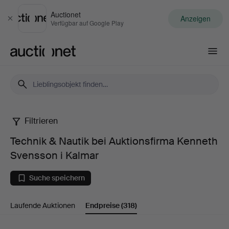
Auctionet
Anzeigen
Schließen
Verfügbar auf Google Play
Auctionet.com
Filtrieren
Technik
Technik & Nautik bei Auktionsfirma Kenneth
&
Svensson i Kalmar
Nautik
Suche speichern
bei
Laufende Auktionen
Endpreise
(318)
Auktionsfirma