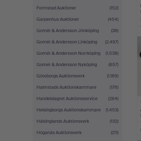
Formstad Auktioner
(152)
Garpenhus Auktioner
(454)
Gomér & Andersson Jönköping
(38)
Gomér & Andersson Linköping
(2.497)
Gomér & Andersson Norrköping
(1.538)
Gomér & Andersson Nyköping
(657)
Göteborgs Auktionsverk
(1.189)
Halmstads Auktionskammare
(176)
Handelslagret Auktionsservice
(264)
Helsingborgs Auktionskammare
(1.453)
Hälsinglands Auktionsverk
(132)
Höganäs Auktionsverk
(211)