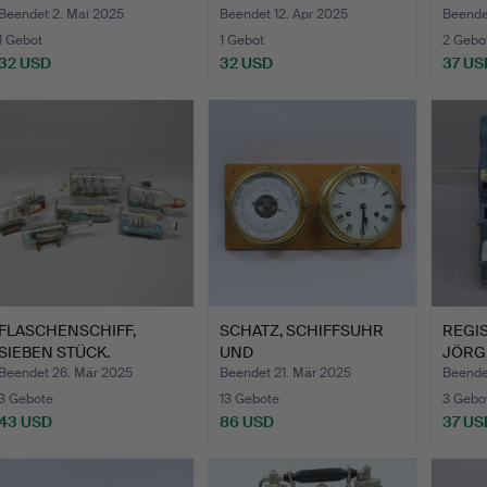
ERICSSO…
Beendet 2. Mai 2025
Beendet 12. Apr 2025
Beendet
1 Gebot
1 Gebot
2 Gebo
32 USD
32 USD
37 US
FLASCHENSCHIFF,
SCHATZ, SCHIFFSUHR
REGIS
SIEBEN STÜCK.
UND
JÖRG
SCHIFFSBAROMETER/TH
Beendet 26. Mär 2025
Beendet 21. Mär 2025
Beende
…
3 Gebote
13 Gebote
3 Gebo
43 USD
86 USD
37 US