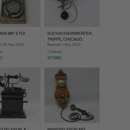
SS MIT ETUI.
SUCHSCHEINWERFER,
TRIPPE, CHICAGO.
t 20. Nov 2025
Beendet 1. Nov 2025
te
2 Gebote
D
37 USD
LTELEFON, K.
WANDTELEFON MIT