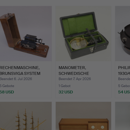
RECHENMASCHINE,
MANOMETER,
PHIL
BRUNSVIGA SYSTEM
SCHWEDISCHE
1930/
TRINKS, G…
MANOMETERFABRIK.
Beendet 6. Jul 2026
Beendet 7. Apr 2026
Beende
5 Gebote
1 Gebot
5 Gebo
58 USD
32 USD
54 U