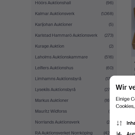
Höörs Auktionshall
(96)
Kalmar Auktionsverk
(1.068)
Karljohan Auktioner
(5)
Karlstad Hammarö Auktionsverk
(273)
Kurage Auktion
(2)
Laholms Auktionskammare
(516)
Leiflers Auktionshus
(60)
Limhamns Auktionsbyrå
(174)
Wir v
Lysekils Auktionsbyrå
(272)
Einige C
Markus Auktioner
(164)
Cookies,
Mauritz Widforss
(11)
Norrlands Auktionsverk
(22)
Inh
RA Auktionsverket Norrköping
(420)
Auc