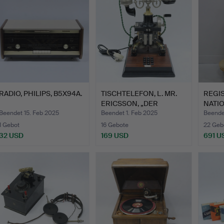
RADIO, PHILIPS, B5X94A.
TISCHTELEFON, L. MR.
REGIS
ERICSSON, „DER
NATIO
DACKEL…
Beendet 15. Feb 2025
Beendet 1. Feb 2025
Beende
1 Gebot
16 Gebote
22 Geb
32 USD
169 USD
691 U