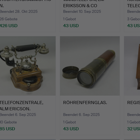
N.
ERIKSSON & CO
TELE
STOCKHOLM.
VERK
Beendet 28. Okt 2025
Beendet 10. Sep 2025
Beende
26 Gebote
1 Gebot
3 Gebo
426 USD
43 USD
43 U
TELEFONZENTRALE,
RÖHRENFERNGLAS.
REGIS
ALM ERICSON.
Beendet 6. Sep 2025
Beendet 6. Sep 2025
Beende
10 Gebote
1 Gebot
1 Gebot
85 USD
43 USD
32 US