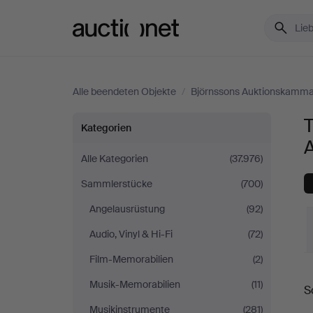
Auctionet.com
Alle beendeten Objekte
/
Björnssons Auktionskamm
Technik
T
Kategorien
&
Alle Kategorien
(37.976)
Sammlerstücke
(700)
Nautik
Angelausrüstung
(92)
bei
Audio, Vinyl & Hi-Fi
(72)
Björnssons
Film-Memorabilien
(2)
E
Musik-Memorabilien
(11)
Auktionskammare
S
Musikinstrumente
(281)