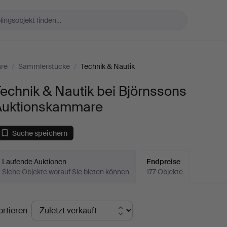
are
/
Sammlerstücke
/
Technik & Nautik
echnik & Nautik bei Björnssons
Auktionskammare
Suche speichern
Laufende Auktionen
Endpreise
Siehe Objekte worauf Sie bieten können
177 Objekte
ndpreise
ortieren