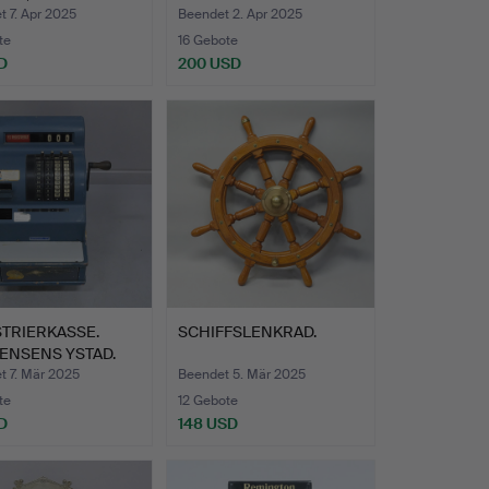
TELEFON, 1950ER JAH…
 7. Apr 2025
Beendet 2. Apr 2025
te
16 Gebote
D
200 USD
TRIERKASSE.
SCHIFFSLENKRAD.
ENSENS YSTAD.
t 7. Mär 2025
Beendet 5. Mär 2025
te
12 Gebote
D
148 USD