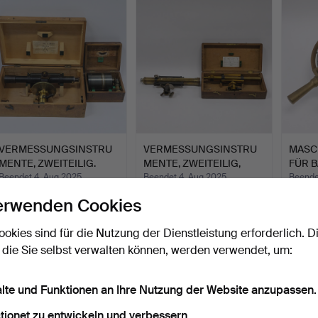
VERMESSUNGSINSTRU
VERMESSUNGSINSTRU
MASC
MENTE, ZWEITEILIG.
MENTE, ZWEITEILIG,
FÜR B
PREISL…
CHAD
Beendet 4. Aug 2025
Beendet 4. Aug 2025
Beende
5 Gebote
2 Gebote
13 Geb
erwenden Cookies
43 USD
37 USD
258 
ookies sind für die Nutzung der Dienstleistung erforderlich. D
 die Sie selbst verwalten können, werden verwendet, um:
alte und Funktionen an Ihre Nutzung der Website anzupassen.
tionet zu entwickeln und verbessern.