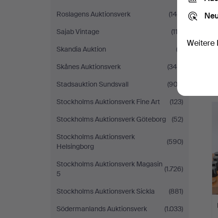
Roslagens Auktionsverk
(148)
Neu
Sajab Vintage
(113)
Weitere 
Skandia Auktion
(3)
Skånes Auktionsverk
(344)
Stadsauktion Sundsvall
(903)
Stockholms Auktionsverk Fine Art
(123)
Stockholms Auktionsverk Göteborg
(52)
Stockholms Auktionsverk
(590)
Helsingborg
Stockholms Auktionsverk Magasin
(1.726)
5
Stockholms Auktionsverk Sickla
(881)
Södermanlands Auktionsverk
(1.033)