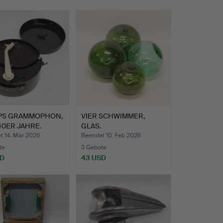
IPS GRAMMOPHON,
VIER SCHWIMMER,
40ER JAHRE.
GLAS.
t 14. Mär 2026
Beendet 10. Feb 2026
te
3 Gebote
SD
43 USD