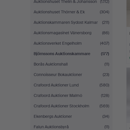
Auktionshuset Thelin & Johansson
(1.112)
Auktionshuset Thörner & Ek
(304)
Auktionskammaren Sydost Kalmar
(211)
Auktionsmagasinet Vänersborg
(86)
Auktionsverket Engelholm
(407)
Björnssons Auktionskammare
(177)
Borås Auktionshall
(11)
Connoisseur Bokauktioner
(23)
Crafoord Auktioner Lund
(580)
Crafoord Auktioner Malmö
(128)
Crafoord Auktioner Stockholm
(569)
Ekenbergs Auktioner
(34)
Falun Auktionsbyrå
(11)