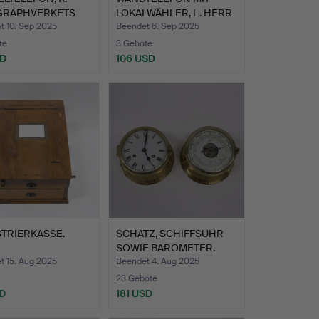
GRAPHVERKETS
LOKALWÄHLER, L. HERR
STA…
ERICS…
t 10. Sep 2025
Beendet 6. Sep 2025
te
3 Gebote
SD
106 USD
TRIERKASSE.
SCHATZ, SCHIFFSUHR
SOWIE BAROMETER.
t 15. Aug 2025
Beendet 4. Aug 2025
23 Gebote
D
181 USD