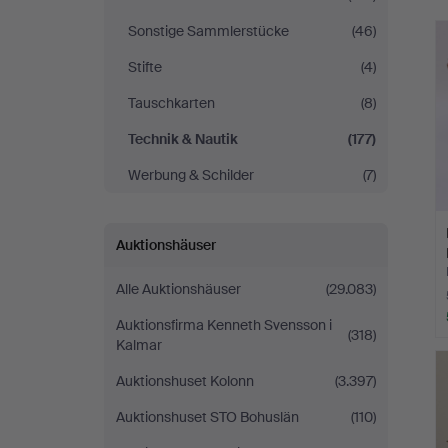
Sonstige Sammlerstücke
(46)
Stifte
(4)
Tauschkarten
(8)
Technik & Nautik
(177)
Werbung & Schilder
(7)
Auktionshäuser
Alle Auktionshäuser
(29.083)
Auktionsfirma Kenneth Svensson i
(318)
Kalmar
Auktionshuset Kolonn
(3.397)
Auktionshuset STO Bohuslän
(110)