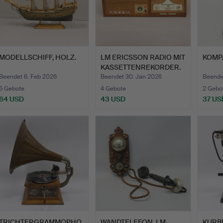
MODELLSCHIFF, HOLZ.
LM ERICSSON RADIO MIT
KOMPA
KASSETTENREKORDER.
Beendet 6. Feb 2026
Beendet 30. Jan 2026
Beende
5 Gebote
4 Gebote
2 Gebo
64 USD
43 USD
37 US
TRICHTERGRAMMOPHO
WANDTELEFON, LM
KURBE