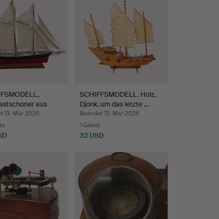
FFSMODELL,
SCHIFFSMODELL. Holz,
astschoner aus
Djonk, um das letzte …
„…
t 13. Mär 2026
Beendet 13. Mär 2026
te
1 Gebot
SD
32 USD