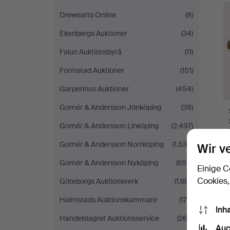
Dreweatts Online
(8)
Ekenbergs Auktioner
(34)
Falun Auktionsbyrå
(11)
Formstad Auktioner
(151)
Garpenhus Auktioner
(454)
Gomér & Andersson Jönköping
(38)
Gomér & Andersson Linköping
(2.497)
Gomér & Andersson Norrköping
(1.538)
Wir v
Gomér & Andersson Nyköping
(656)
Einige C
Cookies,
Göteborgs Auktionsverk
(1.189)
Halmstads Auktionskammare
(175)
Inh
Handelslagret Auktionsservice
(263)
Auc