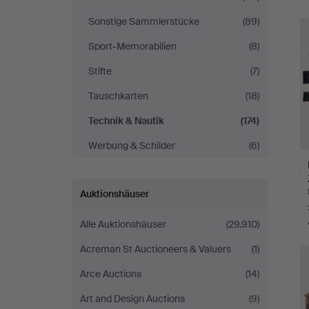
Sonstige Sammlerstücke
(89)
Sport-Memorabilien
(8)
Stifte
(7)
Tauschkarten
(18)
Technik & Nautik
(174)
Werbung & Schilder
(6)
Auktionshäuser
Alle Auktionshäuser
(29.910)
Acreman St Auctioneers & Valuers
(1)
Arce Auctions
(14)
Art and Design Auctions
(9)