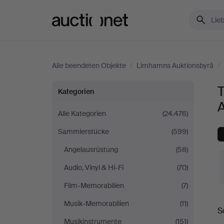
Auctionet.com
Alle beendeten Objekte
/
Limhamns Auktionsbyrå
/
Technik
Kategorien
&
Alle Kategorien
(24.476)
Sammlerstücke
(599)
Nautik
Angelausrüstung
(58)
bei
Audio, Vinyl & Hi-Fi
(70)
Limhamns
Film-Memorabilien
(7)
E
Musik-Memorabilien
(11)
Auktionsbyrå
S
Musikinstrumente
(151)