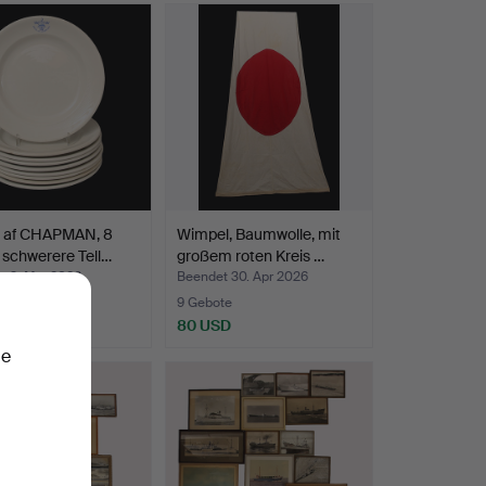
. af CHAPMAN, 8
Wimpel, Baumwolle, mit
 schwerere Tell…
großem roten Kreis …
t 3. Mai 2026
Beendet 30. Apr 2026
ote
9 Gebote
SD
80 USD
ie