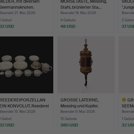
BILDER, mit diversen
MORSETASTE, Messing,
SKULP
Seemannsknoten.
Stahl, brünierter Sta…
"Jung
Steue
Beendet 21. Mai 2026
Beendet 19. Mai 2026
Beende
1 Gebot
4 Gebote
2 Gebo
32 USD
48 USD
37 US
REEDEREIPORZELLAN
GROSSE LATERNE,
GR
EIN KONVOLUT, Reederei
Messing und Kupfer.
SEEM
K…
Bronzi…
Gips 
Beendet 13. Mai 2026
Beendet 9. Mai 2026
Beende
1 Gebot
13 Gebote
1 Gebot
32 USD
380 USD
32 US
Ausgewä