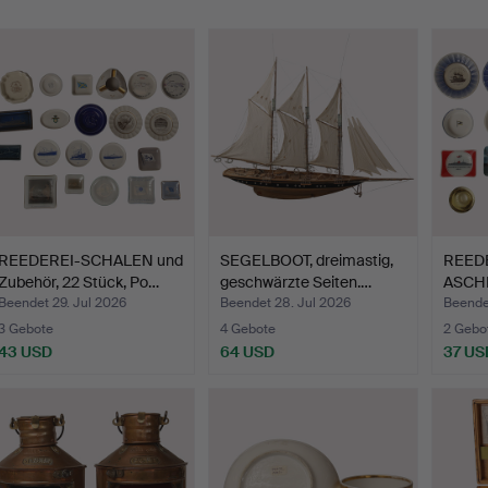
REEDEREI-SCHALEN und
SEGELBOOT, dreimastig,
REED
Zubehör, 22 Stück, Po…
geschwärzte Seiten.…
ASCH
Zubehö
Beendet 29. Jul 2026
Beendet 28. Jul 2026
Beende
3 Gebote
4 Gebote
2 Gebo
43 USD
64 USD
37 US