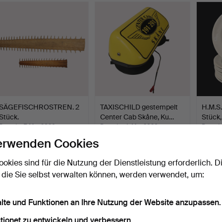
Objekt
SÄGEFISCHROSTREN. 2
TAXISCHILD gestempelt
H.M.S
Stück.
Center Cab Skåne, Ku…
Stück,
Beendet 7. Mai 2026
Beendet 4. Mai 2026
Beende
20 Gebote
1 Gebot
15 Geb
erwenden Cookies
148 USD
32 USD
138 U
ookies sind für die Nutzung der Dienstleistung erforderlich. D
 die Sie selbst verwalten können, werden verwendet, um:
alte und Funktionen an Ihre Nutzung der Website anzupassen.
tionet zu entwickeln und verbessern.