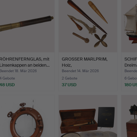
RÖHRENFERNGLAS, mit
GROSSER MARLPRIM,
SCHI
Linsenkappen an beiden…
Holz,
Dreim
MINIATURPROPELLER,…
Holz, 
Beendet 18. Mär 2026
Beendet 14. Mär 2026
Beende
4 Gebote
2 Gebote
6 Gebo
48 USD
37 USD
180 U