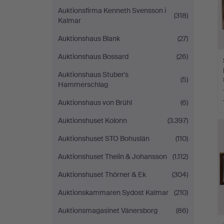
Auktionsfirma Kenneth Svensson i
(318)
Kalmar
Auktionshaus Blank
(27)
Auktionshaus Bossard
(26)
Auktionshaus Stuber's
(5)
Hammerschlag
Auktionshaus von Brühl
(6)
Auktionshuset Kolonn
(3.397)
Auktionshuset STO Bohuslän
(110)
Auktionshuset Thelin & Johansson
(1.112)
Auktionshuset Thörner & Ek
(304)
Auktionskammaren Sydost Kalmar
(210)
Auktionsmagasinet Vänersborg
(86)