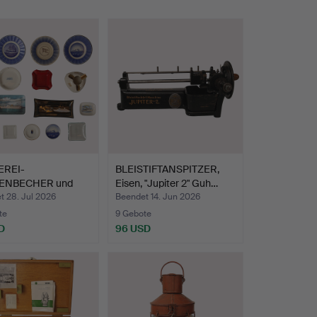
EREI-
BLEISTIFTANSPITZER,
ENBECHER und
Eisen, "Jupiter 2" Guh…
r, 17 Stüc…
t 28. Jul 2026
Beendet 14. Jun 2026
te
9 Gebote
D
96 USD