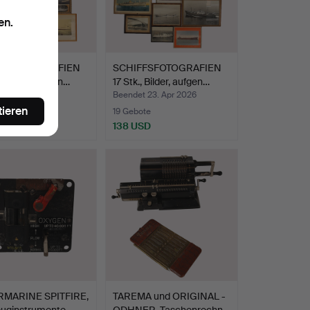
en.
FFSFOTOGRAFIEN
SCHIFFSFOTOGRAFIEN
., Bilder, aufgen…
17 Stk., Bilder, aufgen…
t 23. Apr 2026
Beendet 23. Apr 2026
tieren
te
19 Gebote
SD
138 USD
MARINE SPITFIRE,
TAREMA und ORIGINAL -