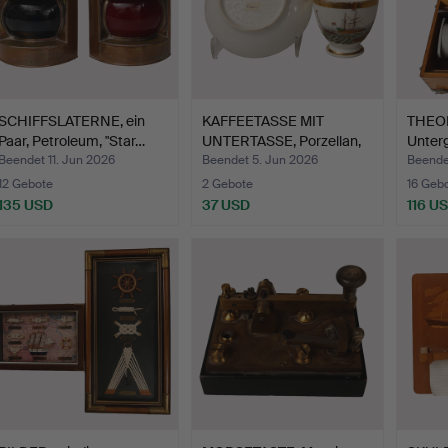
SCHIFFSLATERNE, ein
KAFFEETASSE MIT
THEOD
Paar, Petroleum, "Star…
UNTERTASSE, Porzellan,
Unterg
Ema…
Beendet 11. Jun 2026
Beendet 5. Jun 2026
Beende
12 Gebote
2 Gebote
16 Geb
135 USD
37 USD
116 U