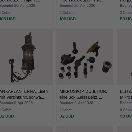
Seekreuzer, "Tajfun".…
Hochseekreuzer, "Trin…
Flugz
Beendet 20. Apr 2026
Beendet 20. Apr 2026
Beendet
1 Gebot
2 Gebote
2 Gebo
106 USD
106 USD
53 U
ANKARLANTERNA, Eisen
MIKROSKOP-ZUBEHÖR,
LEITZ,
mit Verzinkung, schwa…
eine Box, Zeiss Leitz, …
Mikros
Beendet 9. Apr 2026
Beendet 2. Apr 2026
Beende
1 Gebot
1 Gebot
6 Gebo
32 USD
32 USD
58 U