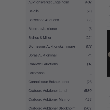
Auktionsverket Engelholm
(407)
Balclis
(20)
Barcelona Auctions
(18)
Bidstrup Auktioner
(3)
Bishop & Miller
(221)
Björnssons Auktionskammare
(177)
Borås Auktionshall
(11)
Chalkwell Auctions
(37)
Colombos
(1)
Connoisseur Bokauktioner
(23)
Crafoord Auktioner Lund
(580)
Crafoord Auktioner Malmö
(128)
Crafoord Auktioner Stockholm
(569)