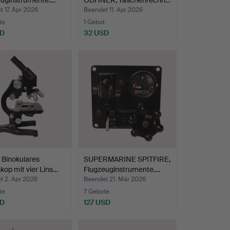
euginstrumente.…
ODHNER, Taschenrechn…
 17. Apr 2026
Beendet 11. Apr 2026
te
1 Gebot
SD
32 USD
 Binokulares
SUPERMARINE SPITFIRE,
kop mit vier Lins…
Flugzeuginstrumente.…
t 2. Apr 2026
Beendet 21. Mär 2026
te
7 Gebote
SD
127 USD