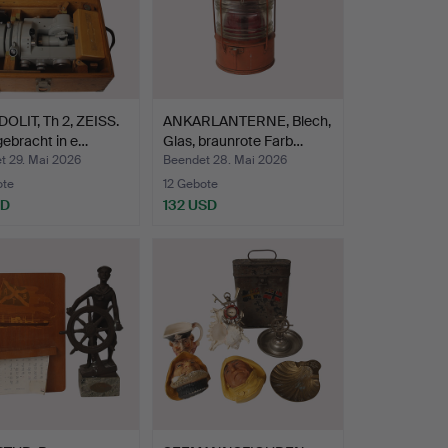
OLIT, Th 2, ZEISS.
ANKARLANTERNE, Blech,
ebracht in e…
Glas, braunrote Farb…
t 29. Mai 2026
Beendet 28. Mai 2026
ote
12 Gebote
SD
132 USD