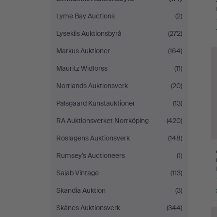
Lyme Bay Auctions
(2)
Lysekils Auktionsbyrå
(272)
Markus Auktioner
(164)
Mauritz Widforss
(11)
Norrlands Auktionsverk
(20)
Palsgaard Kunstauktioner
(13)
RA Auktionsverket Norrköping
(420)
Roslagens Auktionsverk
(148)
Rumsey’s Auctioneers
(1)
Sajab Vintage
(113)
Skandia Auktion
(3)
Skånes Auktionsverk
(344)