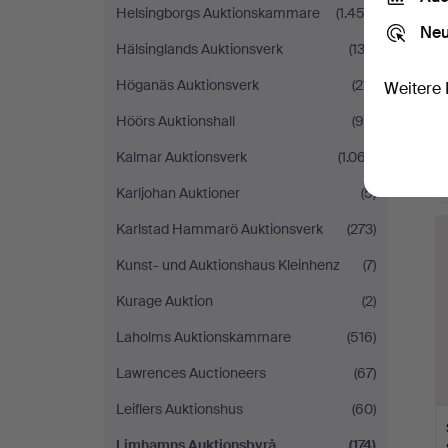
Helsingborgs Auktionskammare
(1.452)
Neu
Hälsinglands Auktionsverk
(132)
Höganäs Auktionsverk
(211)
Weitere 
Höörs Auktionshall
(96)
Kalmar Auktionsverk
(1.067)
Karljohan Auktioner
(5)
Karlstad Hammarö Auktionsverk
(273)
Kunst- und Auktionshaus Kleinhenz
(7)
Kurage Auktion
(2)
Laholms Auktionskammare
(516)
Lawrences Auctioneers
(67)
Leiflers Auktionshus
(60)
Limhamns Auktionsbyrå
(174)