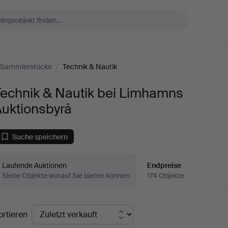
Sammlerstücke
/
Technik & Nautik
Technik & Nautik bei Limhamns
Auktionsbyrå
Suche speichern
Laufende Auktionen
Endpreise
Siehe Objekte worauf Sie bieten können
174 Objekte
ndpreise
ortieren