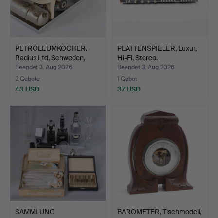
PETROLEUMKOCHER.
PLATTENSPIELER, Luxur,
Radius Ltd, Schweden,
Hi-Fi, Stereo.
Mit…
Beendet 3. Aug 2026
Beendet 3. Aug 2026
2 Gebote
1 Gebot
43 USD
37 USD
SAMMLUNG
BAROMETER, Tischmodell,