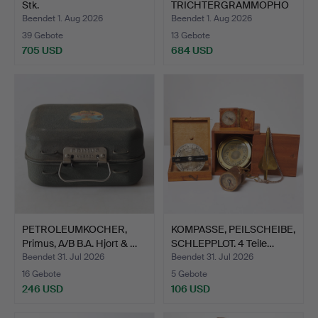
Stk.
TRICHTERGRAMMOPHO
N, His Masters Voice, Jun…
Beendet 1. Aug 2026
Beendet 1. Aug 2026
39 Gebote
13 Gebote
705 USD
684 USD
Ausgewähltes
Objekt
PETROLEUMKOCHER,
KOMPASSE, PEILSCHEIBE,
Primus, A/B B.A. Hjort & …
SCHLEPPLOT. 4 Teile…
Beendet 31. Jul 2026
Beendet 31. Jul 2026
16 Gebote
5 Gebote
246 USD
106 USD