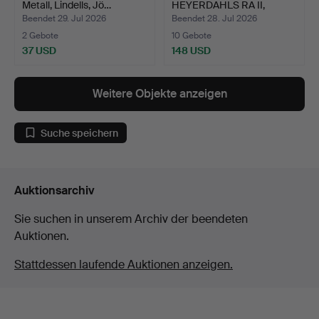
Metall, Lindells, Jö…
HEYERDAHLS RA II,
vergla…
Beendet 29. Jul 2026
Beendet 28. Jul 2026
2 Gebote
10 Gebote
37 USD
148 USD
Weitere Objekte anzeigen
Suche speichern
Auktionsarchiv
Sie suchen in unserem Archiv der beendeten
Auktionen.
Stattdessen laufende Auktionen anzeigen.