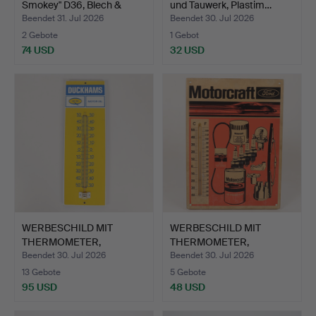
Smokey" D36, Blech &
und Tauwerk, Plastim…
Kuns…
Beendet 31. Jul 2026
Beendet 30. Jul 2026
2 Gebote
1 Gebot
74 USD
32 USD
WERBESCHILD MIT
WERBESCHILD MIT
THERMOMETER,
THERMOMETER,
"Duckhams", B…
"Motorcraft F…
Beendet 30. Jul 2026
Beendet 30. Jul 2026
13 Gebote
5 Gebote
95 USD
48 USD