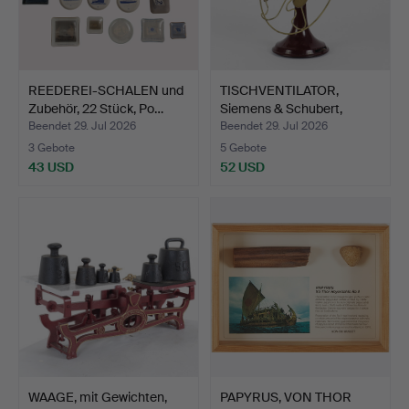
REEDEREI-SCHALEN und
TISCHVENTILATOR,
Zubehör, 22 Stück, Po…
Siemens & Schubert,
1920e…
Beendet 29. Jul 2026
Beendet 29. Jul 2026
3 Gebote
5 Gebote
43 USD
52 USD
WAAGE, mit Gewichten,
PAPYRUS, VON THOR