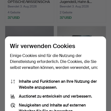
OPTISCHE/WISSENSCHA
Jugendstil, Hahn &…
FTLICHE INSTRU…
Beendet 3. Aug 2026
Beendet 3. Aug 2026
4 Gebote
2 Gebote
37 USD
37 USD
Wir verwenden Cookies
Einige Cookies sind für die Nutzung der
Dienstleistung erforderlich. Die Cookies, die Sie
selbst verwalten können, werden verwendet, um:
SAMMLUNG VON
SCHREIBMASCHINE -
Inhalte und Funktionen an Ihre Nutzung der
MANOMETERN (7).
Royal, Anfang des 20. Ja…
Website anzupassen.
Beendet 3. Aug 2026
Beendet 3. Aug 2026
1 Gebot
1 Gebot
Auctionet zu entwickeln und verbessern.
34 USD
32 USD
Neuigkeiten und Inhalte auf externen