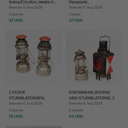
Kobra/Ericofon, zweite H…
Panasonic.
Beendet 6. Aug 2026
Beendet 6. Aug 2026
2 Gebote
1 Gebot
37 USD
37 USD
2 STÜCK
EISENBAHNLATERNE
STURMLATERNEN,
UND STURMLATERNE, 2
Optimus & Radius Lt…
Stk. …
Beendet 6. Aug 2026
Beendet 6. Aug 2026
3 Gebote
2 Gebote
79 USD
53 USD