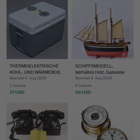
THERMOELEKTRISCHE
SCHIFFSMODELL,
KÜHL- UND WÄRMEBOX,
bemaltes Holz, Galeasse
40 L…
Ann…
Beendet 6. Aug 2026
Beendet 6. Aug 2026
2 Gebote
8 Gebote
27 USD
58 USD