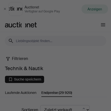
Auctionet
Anzeigen
Schließen
Verfügbar auf Google Play
Auctionet.com
Filtrieren
Technik
Technik & Nautik
&
Suche speichern
Nautik
Laufende Auktionen
Endpreise
(29 920)
Endpreise
Sortieren