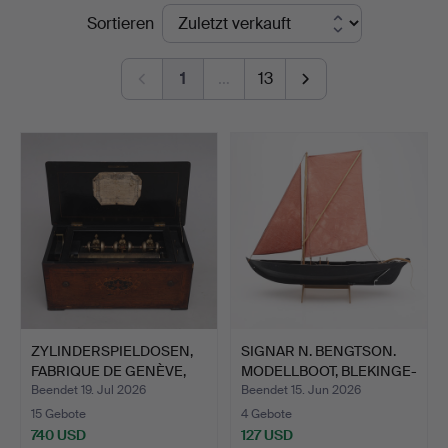
Endpreise
Sortieren
Auktioner
Lund
1
…
13
ZYLINDERSPIELDOSEN,
SIGNAR N. BENGTSON.
FABRIQUE DE GENÈVE,
MODELLBOOT, BLEKINGE-
SC…
E…
Beendet 19. Jul 2026
Beendet 15. Jun 2026
15 Gebote
4 Gebote
740 USD
127 USD