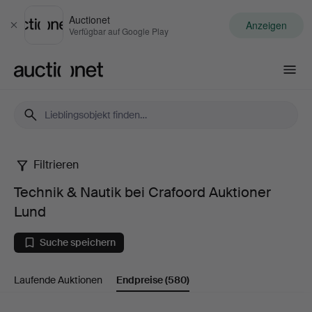
Auctionet
Anzeigen
Schließen
Verfügbar auf Google Play
Auctionet.com
Filtrieren
Technik
Technik & Nautik bei Crafoord Auktioner
&
Lund
Nautik
Suche speichern
bei
Laufende Auktionen
Endpreise
(580)
Crafoord