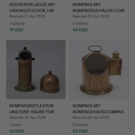
REEDEREIFLAGGE MIT
KOMPASS MIT
UNIONSZEICHEN, UM
KOMPASSGEHÄUSE/COM
1900.
PASS AND BIN…
Beendet 21. Apr 2026
Beendet 20. Apr 2026
3 Gebote
3 Gebote
74 USD
43 USD
KOMPASSREFLEKTOR
KOMPASS MIT
UND EINE HAUBE FÜR
KOMPASSHAUS/COMPAS
EINEN …
S AND BINNAC…
Beendet 20. Apr 2026
Beendet 20. Apr 2026
1 Gebot
3 Gebote
32 USD
53 USD