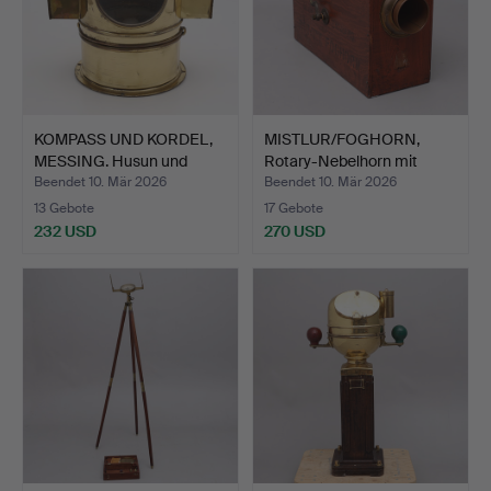
KOMPASS UND KORDEL,
MISTLUR/FOGHORN,
MESSING. Husun und
Rotary-Nebelhorn mit
Dob…
norw…
Beendet 10. Mär 2026
Beendet 10. Mär 2026
13 Gebote
17 Gebote
232 USD
270 USD