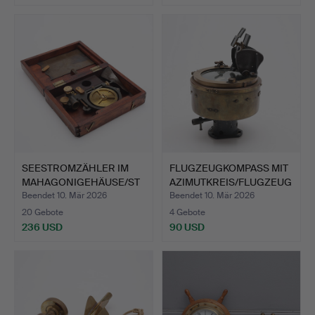
SEESTROMZÄHLER IM
FLUGZEUGKOMPASS MIT
MAHAGONIGEHÄUSE/ST
AZIMUTKREIS/FLUGZEUG
ROMZÄH…
KO…
Beendet 10. Mär 2026
Beendet 10. Mär 2026
20 Gebote
4 Gebote
236 USD
90 USD