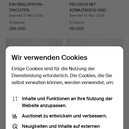
EIN PARLOPHON-
PELORUS MIT
TRICHTER-
AZIMUTKREIS UND
GRAMMOPHON AUS DEN
HALSHÄUSERN/PE…
Beendet 17. Mär 2026
Beendet 14. Mär 2026
…
13 Gebote
8 Gebote
286 USD
116 USD
Wir verwenden Cookies
Einige Cookies sind für die Nutzung der
Dienstleistung erforderlich. Die Cookies, die Sie
selbst verwalten können, werden verwendet, um:
Inhalte und Funktionen an Ihre Nutzung der
PLOTTERINSTRUMENTE, 2
NAVIGATIONSINSTRUME
Website anzupassen.
STÜCK/PLOTTERINSTRUM
NT, 3 STÜCK/
…
NAVIGATION…
Beendet 10. Mär 2026
Beendet 10. Mär 2026
Auctionet zu entwickeln und verbessern.
30 Gebote
4 Gebote
215 USD
53 USD
Neuigkeiten und Inhalte auf externen