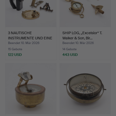
3 NAUTISCHE
SHIP LOG, „Excelsior“ T.
INSTRUMENTE UND EINE
Walker & Son, Bir…
SIGNALLAT…
Beendet 10. Mär 2026
Beendet 10. Mär 2026
15 Gebote
14 Gebote
122 USD
443 USD