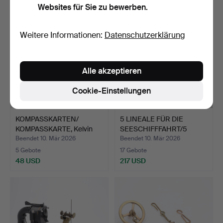
Websites für Sie zu bewerben.
Weitere Informationen:
Datenschutzerklärung
Alle akzeptieren
Cookie-Einstellungen
KOMPASSKARTEN/
5 LINEALE FÜR DIE
KOMPASSKARTE, Kelvin
SEESCHIFFFAHRT/5
Works/…
LINEALE…
Beendet 10. Mär 2026
Beendet 10. Mär 2026
5 Gebote
17 Gebote
48 USD
217 USD