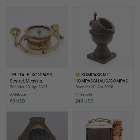
TELLTALE-KOMPASS,
KOMPASS MIT
Sestrel, Messing.
KOMPASSHAUS/COMPAS
S AND BINNAC…
Beendet 20. Apr 2026
Beendet 20. Apr 2026
8 Gebote
14 Gebote
69 USD
243 USD
Ausgewähltes
Objekt