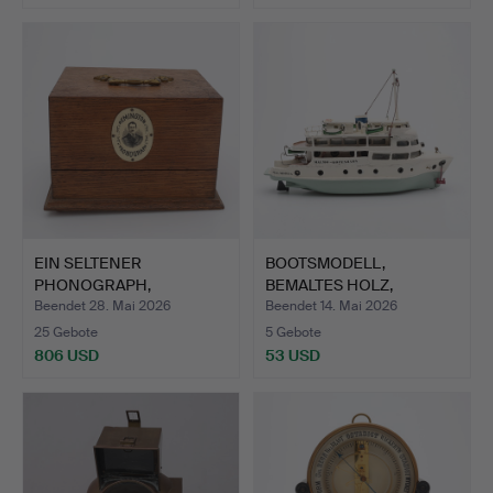
EIN SELTENER
BOOTSMODELL,
PHONOGRAPH,
BEMALTES HOLZ,
Remington, U.S.A,…
STILISIERTE VE…
Beendet 28. Mai 2026
Beendet 14. Mai 2026
25 Gebote
5 Gebote
806 USD
53 USD