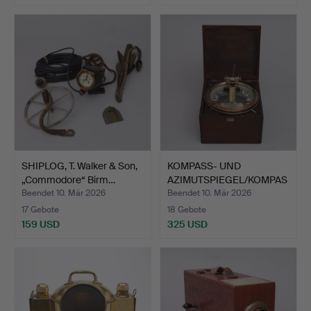
SHIPLOG, T. Walker & Son,
KOMPASS- UND
„Commodore“ Birm…
AZIMUTSPIEGEL/KOMPAS
S- UND AZ…
Beendet 10. Mär 2026
Beendet 10. Mär 2026
17 Gebote
18 Gebote
159 USD
325 USD