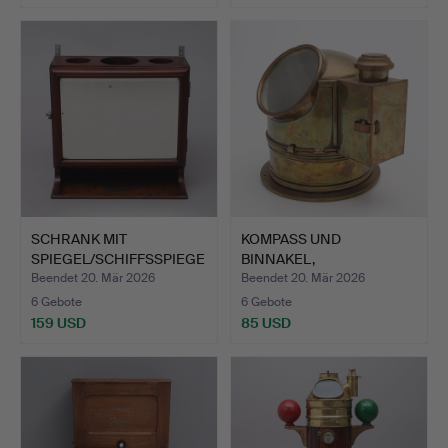
SCHRANK MIT
KOMPASS UND
SPIEGEL/SCHIFFSSPIEGE
BINNAKEL,
LSCHRANK,…
unmarkiert/unmarkier…
Beendet 20. Mär 2026
Beendet 20. Mär 2026
6 Gebote
6 Gebote
159 USD
85 USD