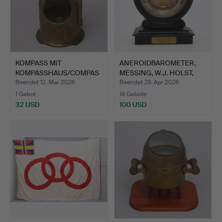
KOMPASS MIT
ANEROIDBAROMETER,
KOMPASSHAUS/COMPAS
MESSING, W.J. HOLST,
S AND BINNAC…
MAL…
Beendet 12. Mai 2026
Beendet 29. Apr 2026
1 Gebot
14 Gebote
32 USD
100 USD