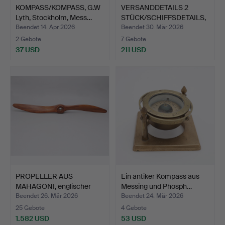
KOMPASS/KOMPASS, G.W
VERSANDDETAILS 2
Lyth, Stockholm, Mess…
STÜCK/SCHIFFSDETAILS,
2 S…
Beendet 14. Apr 2026
Beendet 30. Mär 2026
2 Gebote
7 Gebote
37 USD
211 USD
PROPELLER AUS
Ein antiker Kompass aus
MAHAGONI, englischer
Messing und Phosph…
Herstel…
Beendet 26. Mär 2026
Beendet 24. Mär 2026
25 Gebote
4 Gebote
1.582 USD
53 USD