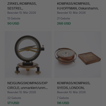
ZIRKEL/KOMPASS,
KOMPASS/KOMPASS,
SESTREL,
H.HOFFMAN, Oskarshamn,
HANDTYP/HANDGERÄT…
Me…
Beendet 10. Mär 2026
Beendet 10. Mär 2026
13 Gebote
21 Gebote
90 USD
266 USD
NEIGUNGSKOMPASS/DIP
KOMPASS/KOMPASS,
CIRCLE, unmarkiert/unm…
SYEDS, LONDON,
GROSSBRITA…
Beendet 10. Mär 2026
Beendet 10. Mär 2026
22 Gebote
7 Gebote
171 USD
116 USD