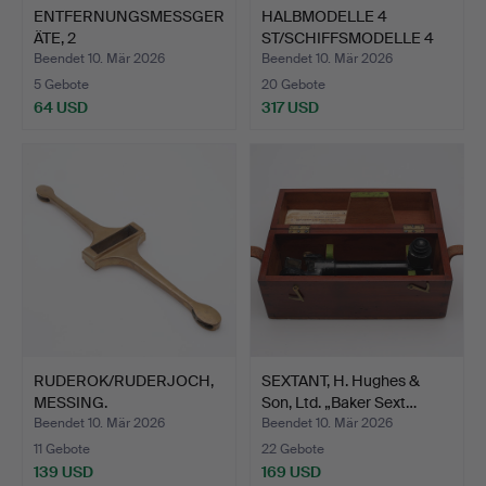
ENTFERNUNGSMESSGER
HALBMODELLE 4
ÄTE, 2
ST/SCHIFFSMODELLE 4
STÜCK/ENTFERNUNGS…
STÜCK, H…
Beendet 10. Mär 2026
Beendet 10. Mär 2026
5 Gebote
20 Gebote
64 USD
317 USD
RUDEROK/RUDERJOCH,
SEXTANT, H. Hughes &
MESSING.
Son, Ltd. „Baker Sext…
Beendet 10. Mär 2026
Beendet 10. Mär 2026
11 Gebote
22 Gebote
139 USD
169 USD