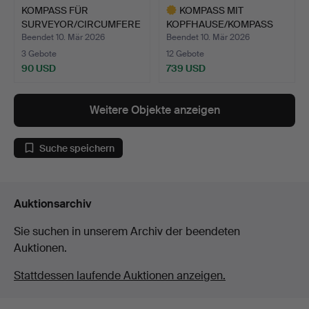
KOMPASS FÜR
KOMPASS MIT
SURVEYOR/CIRCUMFERE
KOPFHAUSE/KOMPASS
NTOR, „Mine…
UND BINNAKEL…
Beendet 10. Mär 2026
Beendet 10. Mär 2026
3 Gebote
12 Gebote
90 USD
739 USD
Ausgewähltes
Objekt
Weitere Objekte anzeigen
Suche speichern
Auktionsarchiv
Sie suchen in unserem Archiv der beendeten
Auktionen.
Stattdessen laufende Auktionen anzeigen.