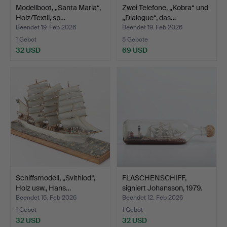
Modellboot, „Santa Maria“,
Zwei Telefone, „Kobra“ und
Holz/Textil, sp…
„Dialogue“, das…
Beendet 19. Feb 2026
Beendet 19. Feb 2026
1 Gebot
5 Gebote
32 USD
69 USD
Schiffsmodell, „Svithiod“,
FLASCHENSCHIFF,
Holz usw., Hans…
signiert Johansson, 1979.
Beendet 15. Feb 2026
Beendet 12. Feb 2026
1 Gebot
1 Gebot
32 USD
32 USD