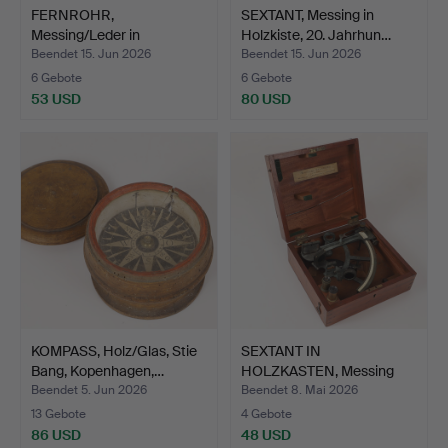
FERNROHR,
SEXTANT, Messing in
Messing/Leder in
Holzkiste, 20. Jahrhun…
Holzschatulle, …
Beendet 15. Jun 2026
Beendet 15. Jun 2026
6 Gebote
6 Gebote
53 USD
80 USD
KOMPASS, Holz/Glas, Stie
SEXTANT IN
Bang, Kopenhagen,…
HOLZKASTEN, Messing
und geschwä…
Beendet 5. Jun 2026
Beendet 8. Mai 2026
13 Gebote
4 Gebote
86 USD
48 USD