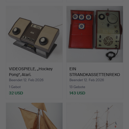
VIDEOSPIELE, „Hockey
EIN
Pong“, Atari.
STRANDKASSETTENREKO
RDER, Ekko Recorder…
Beendet 12. Feb 2026
Beendet 12. Feb 2026
1 Gebot
13 Gebote
32 USD
143 USD