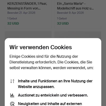
KERZENSTÄNDER, 1 Paar,
Ein „Santa Maria“ -
Messing in Form von…
Modellschiff aus Holz u…
Beendet 21. Apr 2026
Beendet 9. Apr 2026
1 Gebot
1 Gebot
32 USD
32 USD
Wir verwenden Cookies
Einige Cookies sind für die Nutzung der
Dienstleistung erforderlich. Die Cookies, die Sie
selbst verwalten können, werden verwendet, um:
Inhalte und Funktionen an Ihre Nutzung der
SCHIFFSUHR, Messing.
RADIOSET, „Maestro 1147",
Website anzupassen.
Holz m., Asa Rad…
Beendet 27. Mär 2026
Beendet 25. Mär 2026
Auctionet zu entwickeln und verbessern.
1 Gebot
1 Gebot
32 USD
32 USD
Neuigkeiten und Inhalte auf externen