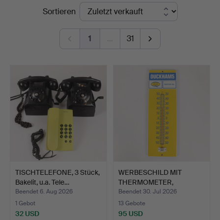
Endpreise
Sortieren
Auktionskammare
1
…
31
TISCHTELEFONE, 3 Stück,
WERBESCHILD MIT
Bakelit, u.a. Tele…
THERMOMETER,
"Duckhams", B…
Beendet 6. Aug 2026
Beendet 30. Jul 2026
1 Gebot
13 Gebote
32 USD
95 USD