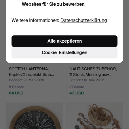
Websites für Sie zu bewerben.
Weitere Informationen:
Datenschutzerklärung
Alle akzeptieren
Cookie-Einstellungen
SCOTCH LANTERNA,
NAUTISCHES ZUBEHÖR,
Kupfer/Glas, elektrifizie…
11 Stück, Messing usw.…
Beendet 18. Mär 2026
Beendet 16. Mär 2026
8 Gebote
3 Gebote
64 USD
43 USD