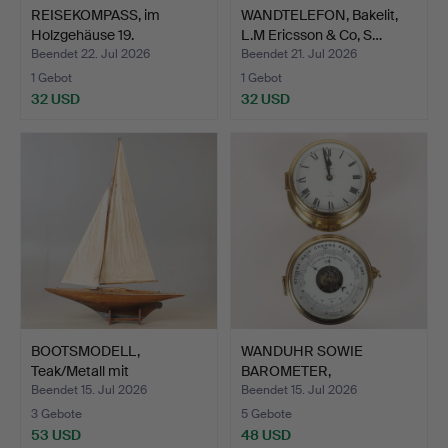
REISEKOMPASS, im
WANDTELEFON, Bakelit,
Holzgehäuse 19.
L.M Ericsson & Co, S…
Jahrhunde…
Beendet 22. Jul 2026
Beendet 21. Jul 2026
1 Gebot
1 Gebot
32 USD
32 USD
BOOTSMODELL,
WANDUHR SOWIE
Teak/Metall mit
BAROMETER,
Textilsegeln,…
Messing/Glas, Sch…
Beendet 15. Jul 2026
Beendet 15. Jul 2026
3 Gebote
5 Gebote
53 USD
48 USD