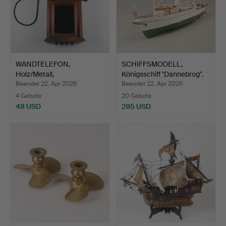
WANDTELEFON,
SCHIFFSMODELL,
Holz/Metall,
Königsschiff "Dannebrog".
Telegrafverkets …
Beendet 22. Apr 2026
Beendet 22. Apr 2026
4 Gebote
20 Gebote
48 USD
285 USD