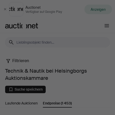
Auctionet
Anzeigen
Schließen
Verfügbar auf Google Play
Auctionet.com
Filtrieren
Technik
Technik & Nautik bei Helsingborgs
&
Auktionskammare
Nautik
Suche speichern
bei
Laufende Auktionen
Endpreise
(1 453)
Helsingborgs