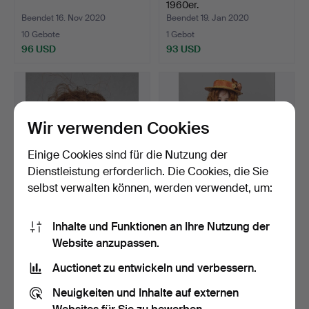
1960er.
Beendet 16. Nov 2020
Beendet 19. Jan 2020
10 Gebote
1 Gebot
96 USD
93 USD
Wir verwenden Cookies
Einige Cookies sind für die Nutzung der
Dienstleistung erforderlich. Die Cookies, die Sie
selbst verwalten können, werden verwendet, um:
ARMAND MARSEILLE
ANTIKE PORZELLANKOPF
Inhalte und Funktionen an Ihre Nutzung der
PORZELLANKOPF PUPPE
PUPPE.
Website anzupassen.
Glied…
Beendet 22. Dez 2022
Beendet 28. Okt 2024
8 Gebote
1 Gebot
Auctionet zu entwickeln und verbessern.
88 USD
81 USD
Neuigkeiten und Inhalte auf externen