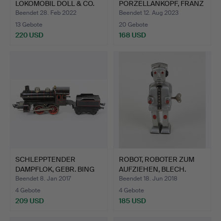
LOKOMOBIL DOLL & CO.
PORZELLANKOPF, FRANZ
SCHMIDT.
Beendet 28. Feb 2022
Beendet 12. Aug 2023
13 Gebote
20 Gebote
220 USD
168 USD
SCHLEPPTENDER
ROBOT, ROBOTER ZUM
DAMPFLOK, GEBR. BING
AUFZIEHEN, BLECH.
1925/34.
Beendet 8. Jan 2017
Beendet 18. Jun 2018
4 Gebote
4 Gebote
209 USD
185 USD