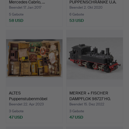
Mercedes Cabrio, …
PUPPENSCHRÄNKE U.A.
UM 1900.
Beendet 17. Jan 2017
Beendet 2. Okt 2020
5 Gebote
6 Gebote
58 USD
53 USD
ALTES
MERKER + FISCHER
Puppenstubenmöbel
DAMPFLOK 98727 H0.
Wohnstube.
Beendet 22. Apr 2023
Beendet 15. Dez 2022
3 Gebote
3 Gebote
47 USD
47 USD