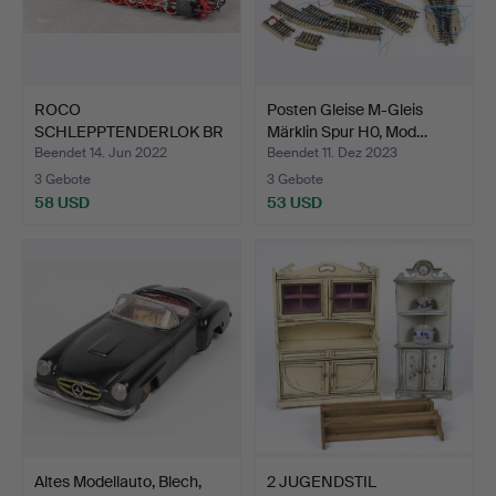
ROCO
Posten Gleise M-Gleis
SCHLEPPTENDERLOK BR
Märklin Spur H0, Mod…
57 H0.
Beendet 14. Jun 2022
Beendet 11. Dez 2023
3 Gebote
3 Gebote
58 USD
53 USD
Altes Modellauto, Blech,
2 JUGENDSTIL