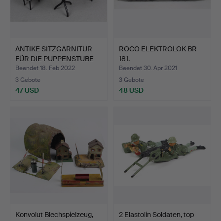
ANTIKE SITZGARNITUR
ROCO ELEKTROLOK BR
FÜR DIE PUPPENSTUBE
181.
UM…
Beendet 18. Feb 2022
Beendet 30. Apr 2021
3 Gebote
3 Gebote
47 USD
48 USD
Konvolut Blechspielzeug,
2 Elastolin Soldaten, top