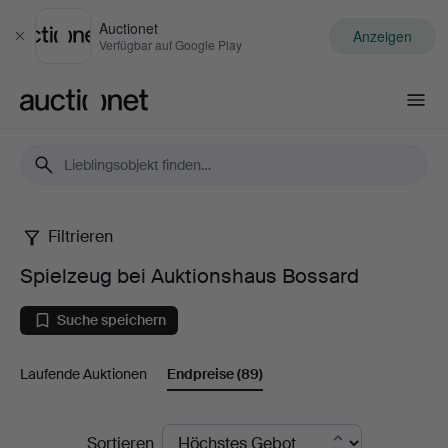
Auctionet
Anzeigen
Schließen
Verfügbar auf Google Play
Auctionet.com
Filtrieren
Spielzeug
Spielzeug bei Auktionshaus Bossard
bei
Suche speichern
Auktionshaus
Laufende Auktionen
Endpreise
(89)
Bossard
Endpreise
Sortieren