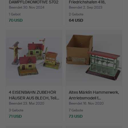
DAMPFLOKOMOTIVE 5702
Friedrichshafen 418,
SPUR 1.
2012U…
Beendet 30. Nov 2024
Beendet 2. Sep 2023
1 Gebot
2 Gebote
70 USD
64 USD
4 EISENBAHN ZUBEHÖR
Altes Märklin Hammerwerk,
HÄUSER AUS BLECH, Teil…
Antriebsmodell f…
Beendet 23. Mai 2020
Beendet 16. Nov 2020
3 Gebote
7 Gebote
71 USD
73 USD