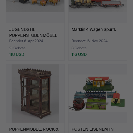
JUGENDSTIL
Märklin 4 Wagen Spur 1.
PUPPENSTUBENMÖBEL
WOHNSTUBE.
Beendet 6. Apr 2024
Beendet 16. Nov 2024
21 Gebote
3 Gebote
118 USD
116 USD
PUPPENMÖBEL, ROCK &
POSTEN EISENBAHN