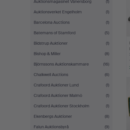
Auktionsmagasinet Vänersborg
(1)
Auktionsverket Engelholm
(1)
Barcelona Auctions
(1)
Batemans of Stamford
(5)
Bidstrup Auktioner
(1)
Bishop & Miller
(8)
Björnssons Auktionskammare
(16)
Chalkwell Auctions
(6)
Crafoord Auktioner Lund
(1)
Crafoord Auktioner Malmö
(1)
Crafoord Auktioner Stockholm
(1)
Ekenbergs Auktioner
(8)
Falun Auktionsbyrå
(9)