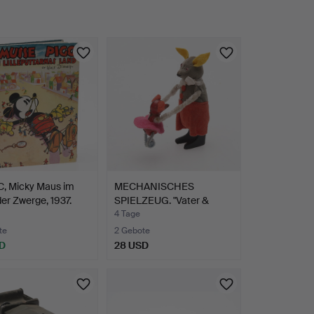
, Micky Maus im
MECHANISCHES
er Zwerge, 1937.
SPIELZEUG. "Vater &
Tochter b…
4 Tage
te
2 Gebote
D
28 USD