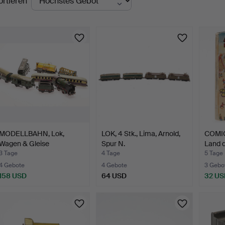
ortieren
uktionen
MODELLBAHN, Lok,
LOK, 4 Stk., Lima, Arnold,
COMIC
Wagen & Gleise
Spur N.
Land d
lithograph…
3 Tage
4 Tage
5 Tage
4 Gebote
4 Gebote
3 Gebo
158 USD
64 USD
32 US