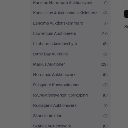
Karlstad Hammarö Auktionsverk
(1)
Kunst- und Auktionshaus Kleinhenz
(3)
Laholms Auktionskammare
(7)
S
Lawrences Auctioneers
(17)
Limhamns Auktionsbyrå
(8)
Lyme Bay Auctions
(2)
Markus Auktioner
(29)
Norrlands Auktionsverk
(6)
Palsgaard Kunstauktioner
(2)
RA Auktionsverket Norrköping
(6)
Roslagens Auktionsverk
(7)
Skandia Auktion
(2)
Skånes Auktionsverk
(8)