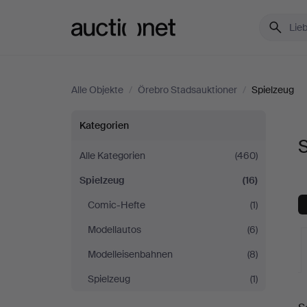
Auctionet.com
Alle Objekte
/
Örebro Stadsauktioner
/
Spielzeug
Spielzeug
Kategorien
S
bei
Alle Kategorien
(460)
Spielzeug
(16)
Örebro
Comic-Hefte
(1)
Stadsauktioner
Modellautos
(6)
Modelleisenbahnen
(8)
Spielzeug
(1)
L