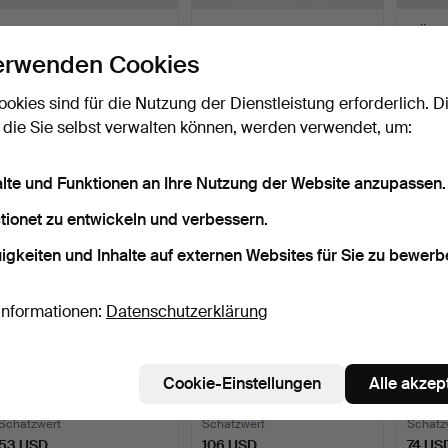
DAMPFLOKOMOTIVE MIT
MODELLAUTOS, 3 Stk.,
GÜTE
WAGEN, Minitrix im Kar…
Metall/Resin, Kunstst…
EN, 12 
erwenden Cookies
4 Tage
6 Tage
4 Tage
Schätzwert
Schätzwert
Schätz
ookies sind für die Nutzung der Dienstleistung erforderlich. D
106 USD
74 USD
64 U
 die Sie selbst verwalten können, werden verwendet, um:
alte und Funktionen an Ihre Nutzung der Website anzupassen.
tionet zu entwickeln und verbessern.
igkeiten und Inhalte auf externen Websites für Sie zu bewerb
Informationen:
Datenschutzerklärung
GÜTERWAGEN, 10 Stk.,
FEUERWEHRAUTO.
KÄSSE
Roco, Spur N.
Lithographiertes Blech,
Spur N,
Cookie-Einstellungen
Alle akzep
Wes…
4 Tage
4 Tage
5 Tage
Schätzwert
Schätzwert
Schätz
53 USD
106 USD
74 US