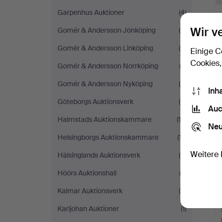
Garpenhus Auktioner
(4)
Wir v
Gomér & Andersson Jönköping
(8)
Gomér & Andersson Linköping
(4)
Einige C
Cookies,
Gomér & Andersson Norrköping
(2)
Gomér & Andersson Nyköping
(5)
Inh
Göteborgs Auktionsverk
(4)
Auc
Halmstads Auktionskammare
(12)
Neu
Helsingborgs Auktionskammare
(17)
Weitere 
Hälsinglands Auktionsverk
(4)
Höörs Auktionshall
(3)
Kalmar Auktionsverk
(9)
Karljohan Auktioner
(1)