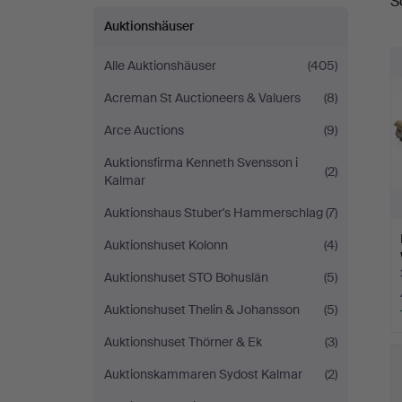
S
A
Auktionshäuser
Alle Auktionshäuser
(405)
Acreman St Auctioneers & Valuers
(8)
Arce Auctions
(9)
Auktionsfirma Kenneth Svensson i
(2)
Kalmar
Auktionshaus Stuber's Hammerschlag
(7)
Auktionshuset Kolonn
(4)
Auktionshuset STO Bohuslän
(5)
Auktionshuset Thelin & Johansson
(5)
Auktionshuset Thörner & Ek
(3)
Auktionskammaren Sydost Kalmar
(2)