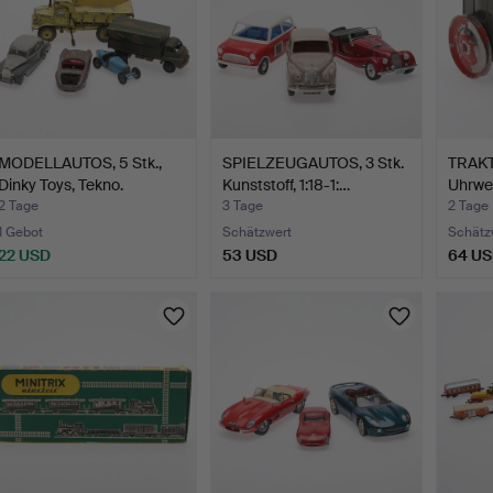
MODELLAUTOS, 5 Stk.,
SPIELZEUGAUTOS, 3 Stk.
TRAKT
Dinky Toys, Tekno.
Kunststoff, 1:18-1:…
Uhrwer
No…
2 Tage
3 Tage
2 Tage
1 Gebot
Schätzwert
Schätz
22 USD
53 USD
64 U