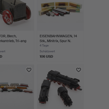
OR, Blech,
EISENBAHNWAGEN, 14
kantrieb, Tri-ang
Stk., Minitrix, Spur N.
4 Tage
wert
Schätzwert
SD
106 USD