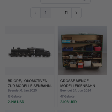
1
…
11
BRIORE, LOKOMOTIVEN
GROSSE MENGE
ZUR MODELLEISENBAHN.
MODELLEISENBAHN-
P…
RELATARAT. Gl…
Beendet 6. Jan 2025
Beendet 24. Jun 2024
13 Gebote
47 Gebote
2.148 USD
2.108 USD