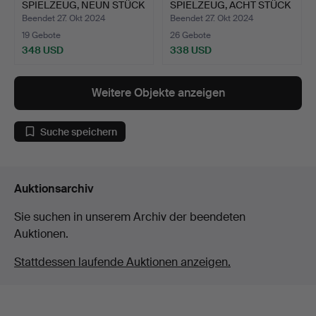
SPIELZEUG, NEUN STÜCK
SPIELZEUG, ACHT STÜCK
Blech u…
Blech 2…
Beendet 27. Okt 2024
Beendet 27. Okt 2024
19 Gebote
26 Gebote
348 USD
338 USD
Weitere Objekte anzeigen
Suche speichern
Auktionsarchiv
Sie suchen in unserem Archiv der beendeten
Auktionen.
Stattdessen laufende Auktionen anzeigen.