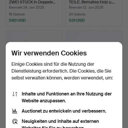
ZWEI STÜCK In Doppelv…
TEILE. Bemaltes Holz u.…
Beendet 24. Jan 2025
Beendet 12. Jun 2026
18 Gebote
24 Gebote
580 USD
531 USD
Wir verwenden Cookies
Einige Cookies sind für die Nutzung der
Dienstleistung erforderlich. Die Cookies, die Sie
selbst verwalten können, werden verwendet, um:
MUMIN-FIGUREN,
SCHUCO,
Inhalte und Funktionen an Ihre Nutzung der
ZWEI STÜCK HEMULEN
MECHANISCHES
Website anzupassen.
UND FILI…
SPIELZEUG, SECHS
Beendet 21. Nov 2024
Beendet 27. Okt 2024
STÜC…
14 Gebote
32 Gebote
Auctionet zu entwickeln und verbessern.
527 USD
517 USD
Neuigkeiten und Inhalte auf externen
Ausgewähltes