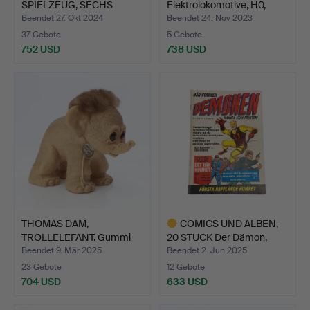
SPIELZEUG, SECHS
Elektrolokomotive, H0,
STÜCK Blech …
Littera F …
Beendet 27. Okt 2024
Beendet 24. Nov 2023
37 Gebote
5 Gebote
752 USD
738 USD
THOMAS DAM,
COMICS UND ALBEN,
TROLLELEFANT. Gummi
20 STÜCK Der Dämon,
Dänemark, …
Toma…
Beendet 9. Mär 2025
Beendet 2. Jun 2025
23 Gebote
12 Gebote
704 USD
633 USD
Ausgewähltes