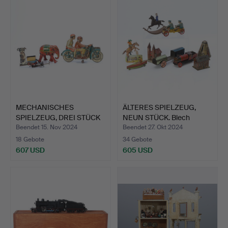
Objekt
MECHANISCHES
ÄLTERES SPIELZEUG,
SPIELZEUG, DREI STÜCK
NEUN STÜCK. Blech
Blech 2…
Spard…
Beendet 15. Nov 2024
Beendet 27. Okt 2024
18 Gebote
34 Gebote
607 USD
605 USD