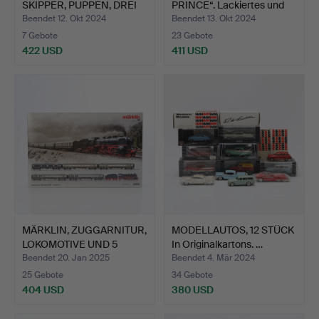
SKIPPER, PUPPEN, DREI
PRINCE“. Lackiertes und
STÜC…
ve…
Beendet 12. Okt 2024
Beendet 13. Okt 2024
7 Gebote
23 Gebote
422 USD
411 USD
MÄRKLIN, ZUGGARNITUR,
MODELLAUTOS, 12 STÜCK
LOKOMOTIVE UND 5
In Originalkartons. …
WAG…
Beendet 20. Jan 2025
Beendet 4. Mär 2024
25 Gebote
34 Gebote
404 USD
380 USD