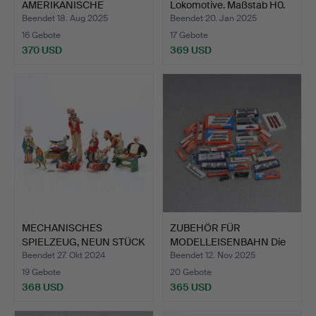
AMERIKANISCHE
Lokomotive. Maßstab H0.
MÄDCHEN-BARBIE. M…
In…
Beendet 18. Aug 2025
Beendet 20. Jan 2025
16 Gebote
17 Gebote
370 USD
369 USD
MECHANISCHES
ZUBEHÖR FÜR
SPIELZEUG, NEUN STÜCK
MODELLEISENBAHN Die
Blech u…
meisten sk…
Beendet 27. Okt 2024
Beendet 12. Nov 2025
19 Gebote
20 Gebote
368 USD
365 USD