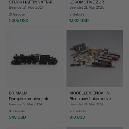
STÜCK HATTINNATTAR.
LOKOMOTIVE ZUR
At…
MODELLEISENBAHN. …
Beendet 21. Nov 2024
Beendet 21. Mär 2025
21 Gebote
8 Gebote
1.005 USD
1.002 USD
Ausgewähltes
Ausgewähltes
Objekt
Objekt
BRIMALM,
MODELLEISENBAHN.
Dampflokomotive mit
Blech usw. Lokomotive
Tender, H0, B…
mit…
Beendet 9. Mai 2024
Beendet 21. Mär 2026
10 Gebote
20 Gebote
949 USD
910 USD