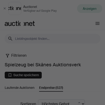
Auctionet
Anzeigen
Schließen
Verfügbar auf Google Play
Auctionet.com
Filtrieren
Spielzeug
Spielzeug bei Skånes Auktionsverk
bei
Suche speichern
Skånes
Laufende Auktionen
Endpreise
(527)
Auktionsverk
Endpreise
Sortieren