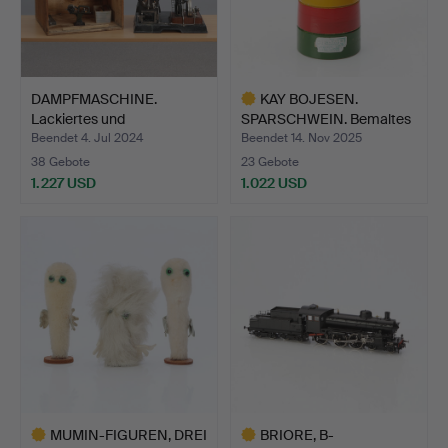
DAMPFMASCHINE.
KAY BOJESEN.
Lackiertes und
SPARSCHWEIN. Bemaltes
verchromtes …
Holz. „…
Beendet 4. Jul 2024
Beendet 14. Nov 2025
38 Gebote
23 Gebote
1.227 USD
1.022 USD
Ausgewähltes
Objekt
MUMIN-FIGUREN, DREI
BRIORE, B-