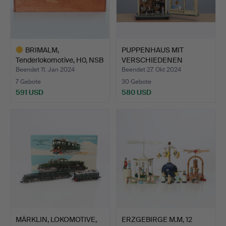
BRIMALM,
PUPPENHAUS MIT
Tenderlokomotive, H0, NSB
VERSCHIEDENEN
Typ 24b…
PUPPEN UND AC…
Beendet 11. Jan 2024
Beendet 27. Okt 2024
7 Gebote
30 Gebote
591 USD
580 USD
Ausgewähltes
Objekt
MÄRKLIN, LOKOMOTIVE,
ERZGEBIRGE M.M, 12