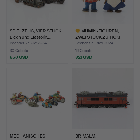
SPIELZEUG, VIER STÜCK
MUMIN-FIGUREN,
Blech und Elastolin.…
ZWEI STÜCK ZU TICKI
UND MIS…
Beendet 27. Okt 2024
Beendet 21. Nov 2024
30 Gebote
16 Gebote
850 USD
821 USD
Ausgewähltes
Objekt
MECHANISCHES
BRIMALM,