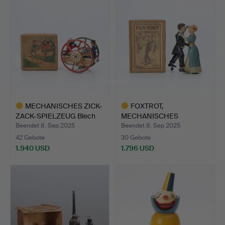
MECHANISCHES ZICK-
FOXTROT,
ZACK-SPIELZEUG Blech
MECHANISCHES
Leh…
SPIELZEUG Lackiertes…
Beendet 8. Sep 2025
Beendet 8. Sep 2025
42 Gebote
30 Gebote
1.940 USD
1.796 USD
Ausgewähltes
Ausgewähltes
Objekt
Objekt