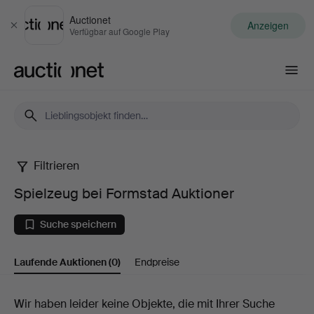
Auctionet
Anzeigen
Schließen
Verfügbar auf Google Play
Auctionet.com
Filtrieren
Spielzeug
Spielzeug bei Formstad Auktioner
bei
Suche speichern
Formstad
Laufende Auktionen
(0)
Endpreise
Auktioner
Laufende
Wir haben leider keine Objekte, die mit Ihrer Suche