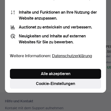
Inhalte und Funktionen an Ihre Nutzung der
Website anzupassen.
Auctionet zu entwickeln und verbessern.
Neuigkeiten und Inhalte auf externen
Websites für Sie zu bewerben.
ATELIER FAUNI,
ATELIER FAUNI,
PUPP
Mumin-Puppe,
eine Mumin-Puppe
BEL, St
Weitere Informationen:
Datenschutzerklärung
„Hattifnatt“, …
„Too-Ticki…
Jahrhu
Beendet 26. Mai 2024
Beendet 26. Mai 2024
Beendet 
50 Gebote
34 Gebote
40 Gebo
1.632 USD
1.491 USD
1.124 U
Alle akzeptieren
Ausgewähltes
Ausgewähltes
Objekt
Objekt
Cookie-Einstellungen
Fußzeilen-
Hilfe und Kontakt
Navigation
Kontakt mit dem Support aufnehmen