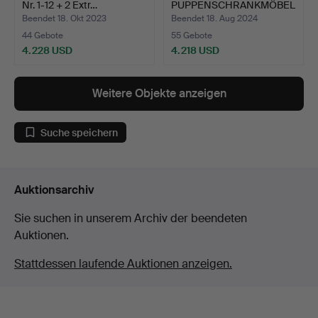
Nr. 1-12 + 2 Extr…
PUPPENSCHRANKMÖBEL
, 12-teilig, Beri…
Beendet 18. Okt 2023
Beendet 18. Aug 2024
44 Gebote
55 Gebote
4.228 USD
4.218 USD
Weitere Objekte anzeigen
Suche speichern
Auktionsarchiv
Sie suchen in unserem Archiv der beendeten
Auktionen.
Stattdessen laufende Auktionen anzeigen.