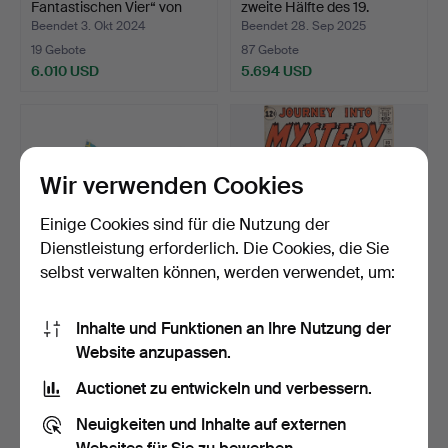
Fantastischen Vier“ von
zweite Hälfte des 19.
Ma…
Jahrh…
Beendet 3. Okt 2024
Beendet 28. Sep 2025
19 Gebote
87 Gebote
6.010 USD
5.694 USD
Ausgewähltes
Ausgewähltes
Objekt
Objekt
Wir verwenden Cookies
Einige Cookies sind für die Nutzung der
Dienstleistung erforderlich. Die Cookies, die Sie
selbst verwalten können, werden verwendet, um:
BING ARBEITET VOR.
COMICBUCH, Marvel
Inhalte und Funktionen an Ihre Nutzung der
OCEAN LINER 1924-1933,
Comics „Reise ins Myster…
Website anzupassen.
…
Beendet 5. Dez 2025
Beendet 3. Okt 2024
52 Gebote
34 Gebote
Auctionet zu entwickeln und verbessern.
5.466 USD
5.280 USD
Neuigkeiten und Inhalte auf externen
Ausgewähltes
Ausgewähltes