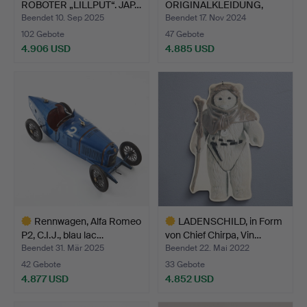
ROBOTER „LILLPUT“. JAP…
ORIGINALKLEIDUNG,
ROSAF…
Beendet 10. Sep 2025
Beendet 17. Nov 2024
102 Gebote
47 Gebote
4.906 USD
4.885 USD
Rennwagen, Alfa Romeo
LADENSCHILD, in Form
P2, C.I.J., blau lac…
von Chief Chirpa, Vin…
Beendet 31. Mär 2025
Beendet 22. Mai 2022
42 Gebote
33 Gebote
4.877 USD
4.852 USD
Ausgewähltes
Ausgewähltes