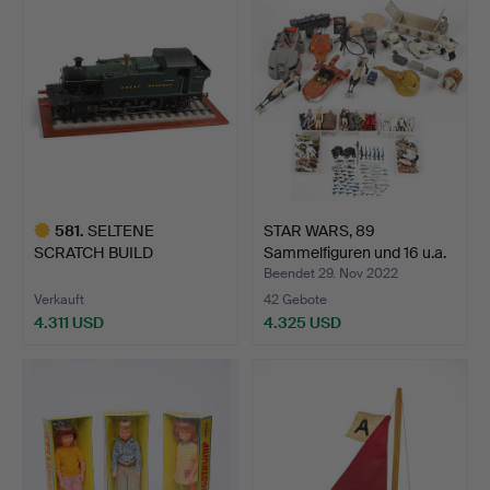
Objekt
581
.
SELTENE
STAR WARS, 89
SCRATCH BUILD
Sammelfiguren und 16 u.a.
DAMPFLOKOMOTIVE
Fa…
Beendet 29. Nov 2022
'GWR…
Verkauft
42 Gebote
4.311 USD
4.325 USD
Ausgewähltes
Objekt