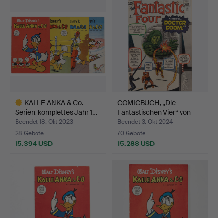
Objekt
Objekt
KALLE ANKA & Co.
COMICBUCH, „Die
Serien, komplettes Jahr 1…
Fantastischen Vier“ von
Ma…
Beendet 18. Okt 2023
Beendet 3. Okt 2024
28 Gebote
70 Gebote
15.394 USD
15.288 USD
Ausgewähltes
Objekt