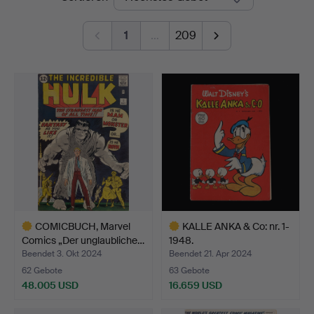
1
…
209
COMICBUCH, Marvel
KALLE ANKA & Co: nr. 1-
Comics „Der unglaubliche…
1948.
Beendet 3. Okt 2024
Beendet 21. Apr 2024
62 Gebote
63 Gebote
48.005 USD
16.659 USD
Ausgewähltes
Ausgewähltes