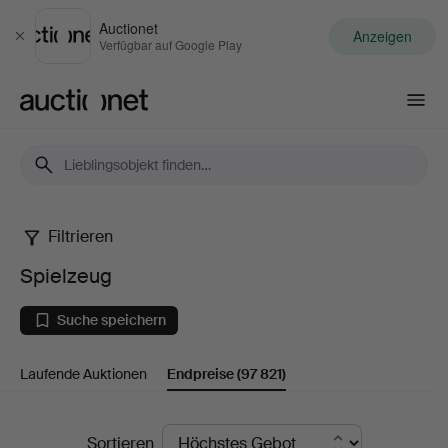
Auctionet
Anzeigen
Schließen
Verfügbar auf Google Play
Auctionet.com
Filtrieren
Spielzeug
Spielzeug
Suche speichern
Laufende Auktionen
Endpreise
(97 821)
Endpreise
Sortieren