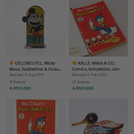
Objekt
Objekt
GELDBEUTEL, Micky
KALLE ANKA & CO,
Maus, Saalheimer & Strau…
Comics, komplettes Jahr
1…
Beendet 17. Aug 2014
Beendet 4. Feb 2022
19 Gebote
23 Gebote
4.850 USD
4.850 USD
Ausgewähltes
Ausgewähltes
Objekt
Objekt