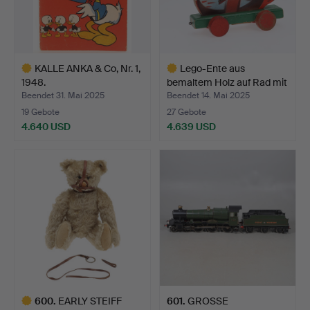
KALLE ANKA & Co, Nr. 1,
Lego-Ente aus
1948.
bemaltem Holz auf Rad mit
be…
Beendet 31. Mai 2025
Beendet 14. Mai 2025
19 Gebote
27 Gebote
4.640 USD
4.639 USD
Ausgewähltes
Ausgewähltes
Objekt
Objekt
600
.
EARLY STEIFF
601
.
GROSSE