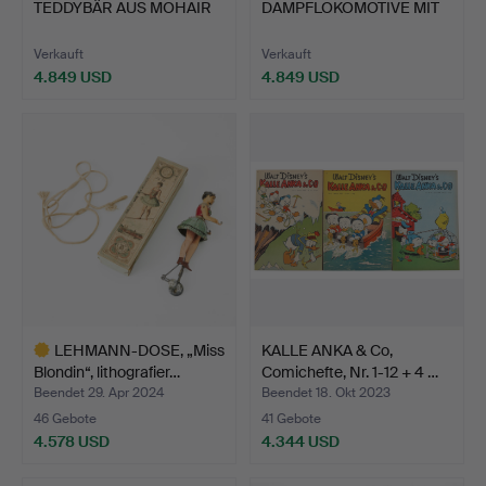
TEDDYBÄR AUS MOHAIR
DAMPFLOKOMOTIVE MIT
MIT MAULK…
EINER SPURWEITE…
Verkauft
Verkauft
4.849 USD
4.849 USD
Ausgewähltes
Objekt
LEHMANN-DOSE, „Miss
KALLE ANKA & Co,
Blondin“, lithografier…
Comichefte, Nr. 1-12 + 4 …
Beendet 29. Apr 2024
Beendet 18. Okt 2023
46 Gebote
41 Gebote
4.578 USD
4.344 USD
Ausgewähltes