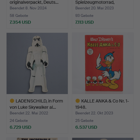
originalverpackt, Deuts…
Spielzeugmotorrad,
lithograph…
Beendet 8. Nov 2024
Beendet 20. Mai 2023
58 Gebote
93 Gebote
7.354 USD
7.113 USD
Ausgewähltes
Ausgewähltes
Objekt
Objekt
LADENSCHILD, in Form
KALLE ANKA & Co Nr. 1-
von Luke Skywalker al…
1948.
Beendet 22. Mai 2022
Beendet 22. Okt 2023
24 Gebote
25 Gebote
6.729 USD
6.537 USD
Ausgewähltes
Ausgewähltes