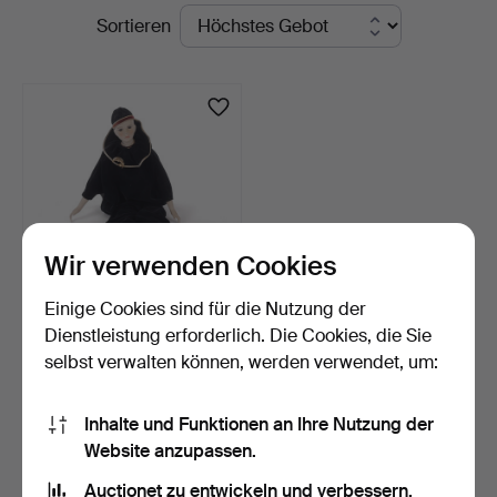
Laufende
Sortieren
i
Auktionen
Kalmar
Wir verwenden Cookies
Einige Cookies sind für die Nutzung der
PORZELLANPUPPE,
Dienstleistung erforderlich. Die Cookies, die Sie
Boudoir, Japan.
selbst verwalten können, werden verwendet, um:
2 Tage
Schätzwert
53 USD
Inhalte und Funktionen an Ihre Nutzung der
Website anzupassen.
Suche speichern
Auctionet zu entwickeln und verbessern.