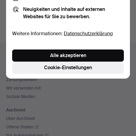
Sie können auch in
Beendete Auktionen aus unserem
Neuigkeiten und Inhalte auf externen
Archiv
suchen.
Websites für Sie zu bewerben.
Weitere Informationen:
Datenschutzerklärung
Fußzeilen-
Hilfe und Kontakt
Alle akzeptieren
Navigation
Kontakt mit dem Support aufnehmen
Cookie-Einstellungen
Alle Auktionshäuser
Zahlungsweisen
Wir versenden mit
Soziale Medien
Auctionet
Über Auctionet
Offene Stellen
Für Auktionshäuser