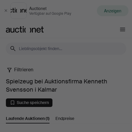
Auctionet
Anzeigen
Schließen
Verfügbar auf Google Play
Auctionet.com
Filtrieren
Spielzeug
Spielzeug bei Auktionsfirma Kenneth
bei
Svensson i Kalmar
Auktionsfirma
Suche speichern
Kenneth
Laufende Auktionen
(1)
Endpreise
Svensson