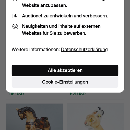
Website anzupassen.
Auctionet zu entwickeln und verbessern.
Neuigkeiten und Inhalte auf externen
Websites für Sie zu bewerben.
Weitere Informationen:
Datenschutzerklärung
Märklin / Faller / Kibri /
Märklin, Konvolut
Alle akzeptieren
Vollmer, ca. 30…
Modelllokomotiven / Eise…
Beendet 11. Apr 2024
Beendet 9. Apr 2024
Cookie-Einstellungen
10 Gebote
18 Gebote
116 USD
521 USD