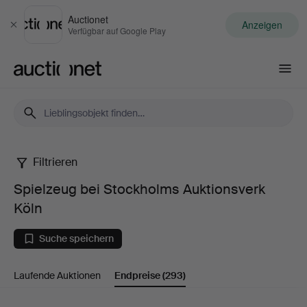
Auctionet
Anzeigen
Schließen
Verfügbar auf Google Play
Auctionet.com
Filtrieren
Spielzeug
Spielzeug bei Stockholms Auktionsverk
bei
Köln
Stockholms
Suche speichern
Auktionsverk
Laufende Auktionen
Endpreise
(293)
Köln