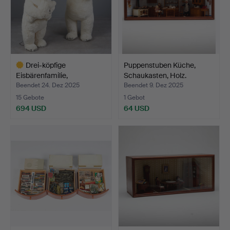
Drei-köpfige
Puppenstuben Küche,
Eisbärenfamilie,
Schaukasten, Holz.
elektrisiert…
Beendet 24. Dez 2025
Beendet 9. Dez 2025
15 Gebote
1 Gebot
694 USD
64 USD
Ausgewähltes
Objekt