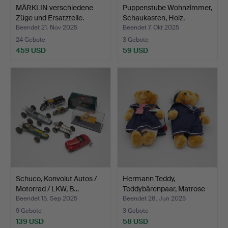
MÄRKLIN verschiedene
Puppenstube Wohnzimmer,
Züge und Ersatzteile.
Schaukasten, Holz.
Beendet 21. Nov 2025
Beendet 7. Okt 2025
24 Gebote
3 Gebote
459 USD
59 USD
Schuco, Konvolut Autos /
Hermann Teddy,
Motorrad / LKW, B…
Teddybärenpaar, Matrose
und…
Beendet 15. Sep 2025
Beendet 28. Jun 2025
9 Gebote
3 Gebote
139 USD
58 USD