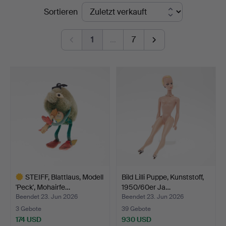
Endpreise
Sortieren
1
…
7
STEIFF, Blattlaus, Modell
Bild Lilli Puppe, Kunststoff,
'Peck', Mohairfe…
1950/60er Ja…
Beendet 23. Jun 2026
Beendet 23. Jun 2026
3 Gebote
39 Gebote
174 USD
930 USD