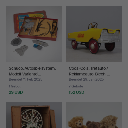
Schuco, Autospielsystem,
Coca-Cola, Tretauto /
Modell 'Varianto'…
Reklameauto, Blech, …
Beendet 11. Feb 2025
Beendet 29. Jan 2025
1 Gebot
7 Gebote
29 USD
152 USD