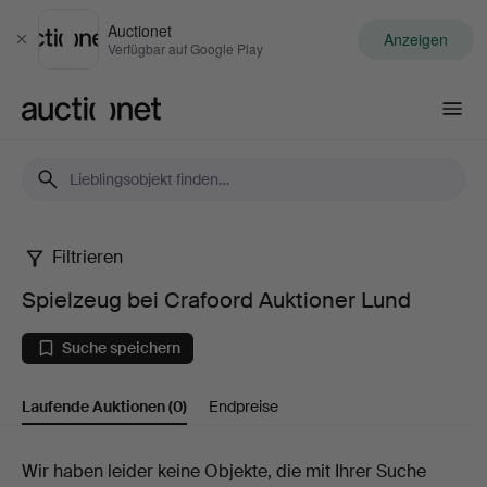
Auctionet
Anzeigen
Schließen
Verfügbar auf Google Play
Auctionet.com
Filtrieren
Spielzeug
Spielzeug bei Crafoord Auktioner Lund
bei
Suche speichern
Crafoord
Laufende Auktionen
(0)
Endpreise
Auktioner
Lund
Laufende
Wir haben leider keine Objekte, die mit Ihrer Suche