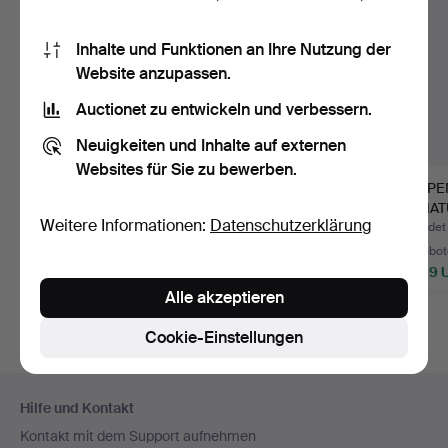
Inhalte und Funktionen an Ihre Nutzung der
Website anzupassen.
Auctionet zu entwickeln und verbessern.
Neuigkeiten und Inhalte auf externen
Websites für Sie zu bewerben.
Ein Menge USW.
PUPPE, BILD LILLI
PUPPE
Englische Soldaten und
MIT ZUBEHÖR.
MINIA
Weitere Informationen:
Datenschutzerklärung
Krön…
MEHR, 
Beendet 23. Jan 2020
Beendet 26. Sep 2023
Beendet
50 Gebote
33 Gebote
61 Gebot
3.870 USD
3.182 USD
2.599 
Alle akzeptieren
Ausgewähltes
Ausgewähltes
Objekt
Objekt
Cookie-Einstellungen
Fußzeilen-
Hilfe und Kontakt
Navigation
Kontakt mit dem Support aufnehmen