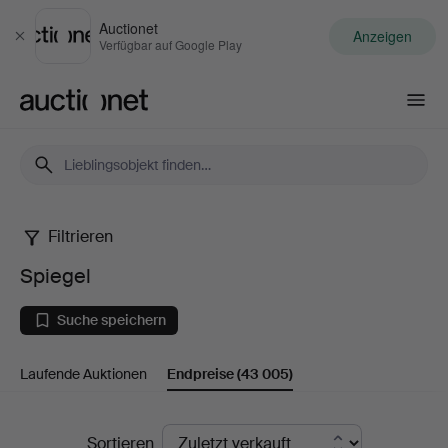
Auctionet
Anzeigen
Schließen
Verfügbar auf Google Play
Auctionet.com
Filtrieren
Spiegel
Spiegel
Suche speichern
Laufende Auktionen
Endpreise
(43 005)
Endpreise
Sortieren