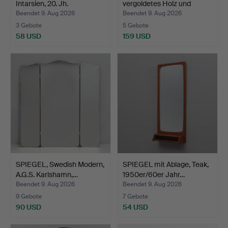
Intarsien, 20. Jh.
vergoldetes Holz und
Gess…
Beendet 9. Aug 2026
Beendet 9. Aug 2026
3 Gebote
5 Gebote
58 USD
159 USD
SPIEGEL, Swedish Modern,
SPIEGEL mit Ablage, Teak,
A.G.S. Karlshamn,…
1950er/60er Jahr…
Beendet 9. Aug 2026
Beendet 9. Aug 2026
9 Gebote
7 Gebote
90 USD
54 USD