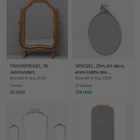
TISCHSPIEGEL, 19.
SPIEGEL, Zinn, Art déco,
Jahrhundert.
erste Hälfte des …
Beendet 9. Aug 2026
Beendet 9. Aug 2026
1 Gebot
21 Gebote
32 USD
274 USD