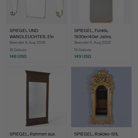
SPIEGEL UND
SPIEGEL, Funkis,
WANDLEUCHTER. Ein
1930er/40er Jahre.
Paar, Zinn, …
Beendet 9. Aug 2026
Beendet 8. Aug 2026
19 Gebote
14 Gebote
148 USD
149 USD
SPIEGEL, Rahmen aus
SPIEGEL, Rokoko-Stil,