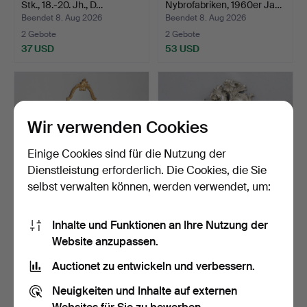
Stk., 18.-20. Jh., D…
Nybrofabriken, 1960er Ja…
Beendet 8. Aug 2026
Beendet 8. Aug 2026
2 Gebote
2 Gebote
37 USD
53 USD
Wir verwenden Cookies
Einige Cookies sind für die Nutzung der
Dienstleistung erforderlich. Die Cookies, die Sie
selbst verwalten können, werden verwendet, um:
SPIEGEL, Rokoko-Stil,
MODERNER SPIEGEL IM
Inhalte und Funktionen an Ihre Nutzung der
Holzrahmen, 20. Jahr…
ROKOKOSTIL.
Website anzupassen.
Beendet 7. Aug 2026
Beendet 7. Aug 2026
17 Gebote
2 Gebote
Auctionet zu entwickeln und verbessern.
101 USD
41 USD
Neuigkeiten und Inhalte auf externen