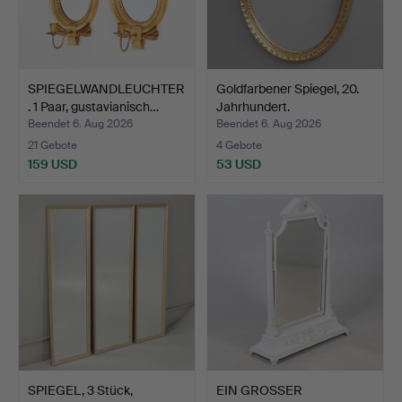
SPIEGELWANDLEUCHTER
Goldfarbener Spiegel, 20.
. 1 Paar, gustavianisch…
Jahrhundert.
Beendet 6. Aug 2026
Beendet 6. Aug 2026
21 Gebote
4 Gebote
159 USD
53 USD
SPIEGEL, 3 Stück,
EIN GROSSER