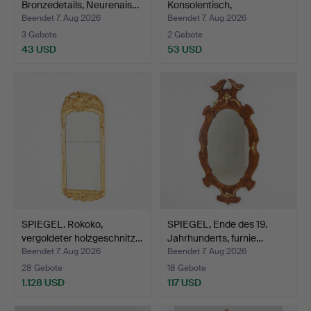
Bronzedetails, Neurenais…
Konsolentisch,
geschmiedet & …
Beendet 7. Aug 2026
Beendet 7. Aug 2026
3 Gebote
2 Gebote
43 USD
53 USD
SPIEGEL. Rokoko,
SPIEGEL, Ende des 19.
vergoldeter holzgeschnitz…
Jahrhunderts, furnie…
Beendet 7. Aug 2026
Beendet 7. Aug 2026
28 Gebote
18 Gebote
1.128 USD
117 USD