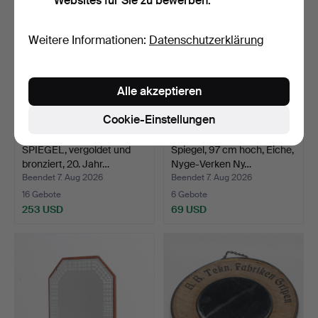
Websites für Sie zu bewerben.
Weitere Informationen:
Datenschutzerklärung
Alle akzeptieren
Cookie-Einstellungen
SPIEGEL, vergoldet und
Spiegel, 97 cm hoch, Eiche,
bronziert, 20. Jahr…
Nyge-Verken Ny…
Beendet 7. Aug 2026
Beendet 7. Aug 2026
16 Gebote
6 Gebote
253 USD
69 USD