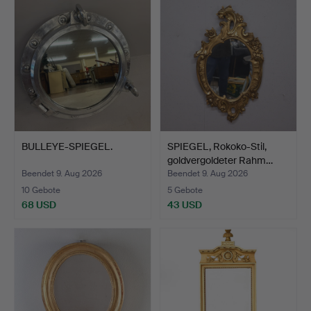
BULLEYE-SPIEGEL.
SPIEGEL, Rokoko-Stil,
goldvergoldeter Rahm…
Beendet 9. Aug 2026
Beendet 9. Aug 2026
10 Gebote
5 Gebote
68 USD
43 USD