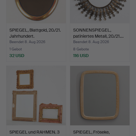
SPIEGEL, Blattgold, 20./21.
SONNENSPIEGEL,
Jahrhundert.
patiniertes Metall, 20./21.…
Beendet 8. Aug 2026
Beendet 8. Aug 2026
1 Gebot
8 Gebote
32 USD
116 USD
SPIEGEL und RAHMEN. 3
SPIEGEL, Fröseke,