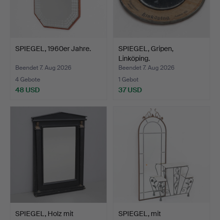
SPIEGEL, 1960er Jahre.
SPIEGEL, Gripen,
Linköping.
Beendet 7. Aug 2026
Beendet 7. Aug 2026
4 Gebote
1 Gebot
48 USD
37 USD
SPIEGEL, Holz mit
SPIEGEL, mit