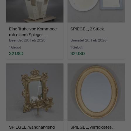
Eine Truhe von Kommode
SPIEGEL, 2 Stück.
mit einem Spiegel, …
Beendet 28. Feb 2026
Beendet 26. Feb 2026
1 Gebot
1 Gebot
32 USD
32 USD
SPIEGEL, wandhängend
SPIEGEL, vergoldetes,