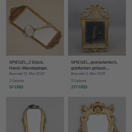
SPIEGEL, 2 Stück,
SPIEGEL, gustavianisch,
Hand-/Wandspiegel.
goldfarben gefasst…
Beendet 12. Mai 2026
Beendet 2. Mai 2026
2 Gebote
11 Gebote
37 USD
277 USD