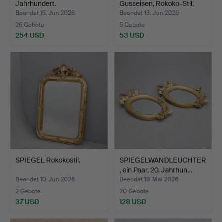
Jahrhundert.
Gusseisen, Rokoko-Stil,
Brev…
Beendet 15. Jun 2026
Beendet 13. Jun 2026
26 Gebote
5 Gebote
254 USD
53 USD
SPIEGEL Rokokostil.
SPIEGELWANDLEUCHTER
, ein Paar, 20. Jahrhun…
Beendet 10. Jun 2026
Beendet 19. Mai 2026
2 Gebote
20 Gebote
37 USD
128 USD