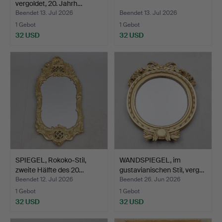
vergoldet, 20. Jahrh…
Beendet 13. Jul 2026
Beendet 13. Jul 2026
1 Gebot
1 Gebot
32 USD
32 USD
SPIEGEL, Rokoko-Stil,
WANDSPIEGEL, im
zweite Hälfte des 20…
gustavianischen Stil, verg…
Beendet 12. Jul 2026
Beendet 26. Jun 2026
1 Gebot
1 Gebot
32 USD
32 USD