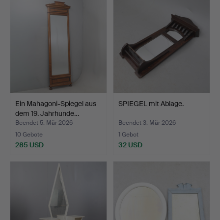
Ein Mahagoni-Spiegel aus
SPIEGEL mit Ablage.
dem 19. Jahrhunde…
Beendet 5. Mär 2026
Beendet 3. Mär 2026
10 Gebote
1 Gebot
285 USD
32 USD