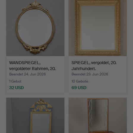
WANDSPIEGEL,
SPIEGEL, vergoldet, 20.
vergoldeter Rahmen, 20.
Jahrhundert.
Jahrh…
Beendet 24. Jun 2026
Beendet 23. Jun 2026
1 Gebot
10 Gebote
32 USD
69 USD