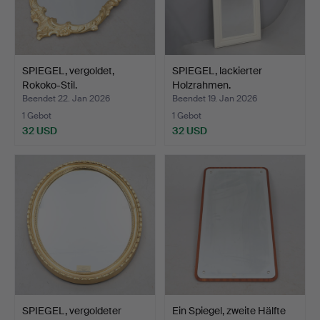
SPIEGEL, vergoldet,
SPIEGEL, lackierter
Rokoko-Stil.
Holzrahmen.
Beendet 22. Jan 2026
Beendet 19. Jan 2026
1 Gebot
1 Gebot
32 USD
32 USD
SPIEGEL, vergoldeter
Ein Spiegel, zweite Hälfte