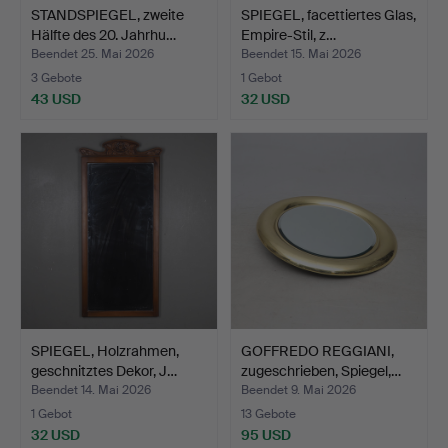
STANDSPIEGEL, zweite
SPIEGEL, facettiertes Glas,
Hälfte des 20. Jahrhu…
Empire-Stil, z…
Beendet 25. Mai 2026
Beendet 15. Mai 2026
3 Gebote
1 Gebot
43 USD
32 USD
SPIEGEL, Holzrahmen,
GOFFREDO REGGIANI,
geschnitztes Dekor, J…
zugeschrieben, Spiegel,…
Beendet 14. Mai 2026
Beendet 9. Mai 2026
1 Gebot
13 Gebote
32 USD
95 USD