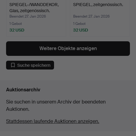
SPIEGEL-/WANDDEKOR,
SPIEGEL, zeitgenössisch.
Glas, zeitgenössisch.
Beendet 27. Jan 2026
Beendet 27. Jan 2026
1 Gebot
1 Gebot
32 USD
32 USD
Weitere Objekte anzeigen
Suche speichern
Auktionsarchiv
Sie suchen in unserem Archiv der beendeten
Auktionen.
Stattdessen laufende Auktionen anzeigen.