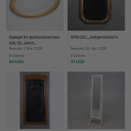
Spiegel im gustavianischen
SPIEGEL, zeitgenössisch.
Stil, 20. Jahrh…
Beendet 1. Mai 2026
Beendet 28. Apr 2026
8 Gebote
2 Gebote
80 USD
37 USD