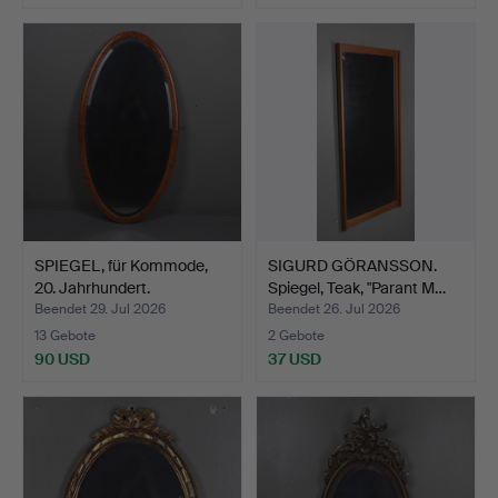
SPIEGEL, für Kommode,
SIGURD GÖRANSSON.
20. Jahrhundert.
Spiegel, Teak, "Parant M…
Beendet 29. Jul 2026
Beendet 26. Jul 2026
13 Gebote
2 Gebote
90 USD
37 USD