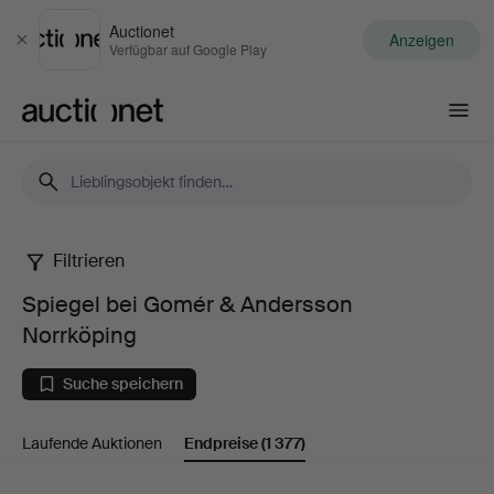
Auctionet
Anzeigen
Schließen
Verfügbar auf Google Play
Auctionet.com
Filtrieren
Spiegel
Spiegel bei Gomér & Andersson
bei
Norrköping
Gomér
Suche speichern
&
Laufende Auktionen
Endpreise
(1 377)
Andersson