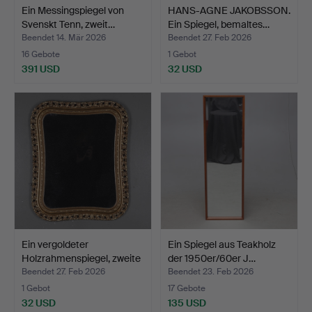
Ein Messingspiegel von
HANS-AGNE JAKOBSSON.
Svenskt Tenn, zweit…
Ein Spiegel, bemaltes…
Beendet 14. Mär 2026
Beendet 27. Feb 2026
16 Gebote
1 Gebot
391 USD
32 USD
Ein vergoldeter
Ein Spiegel aus Teakholz
Holzrahmenspiegel, zweite
der 1950er/60er J…
…
Beendet 27. Feb 2026
Beendet 23. Feb 2026
1 Gebot
17 Gebote
32 USD
135 USD