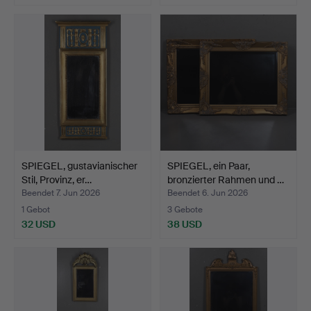
SPIEGEL, gustavianischer
SPIEGEL, ein Paar,
Stil, Provinz, er…
bronzierter Rahmen und …
Beendet 7. Jun 2026
Beendet 6. Jun 2026
1 Gebot
3 Gebote
32 USD
38 USD