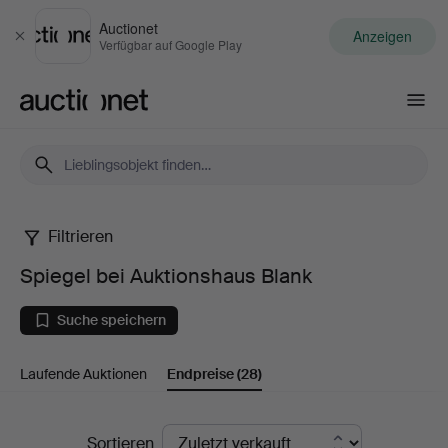
Auctionet
Anzeigen
Schließen
Verfügbar auf Google Play
Auctionet.com
Filtrieren
Spiegel
Spiegel bei Auktionshaus Blank
bei
Suche speichern
Auktionshaus
Laufende Auktionen
Endpreise
(28)
Blank
Endpreise
Sortieren