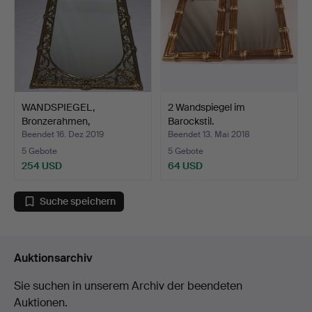
WANDSPIEGEL,
2 Wandspiegel im
Bronzerahmen,
Barockstil.
HxB:ca.128x63cm.
Beendet 16. Dez 2019
Beendet 13. Mai 2018
5 Gebote
5 Gebote
254 USD
64 USD
Suche speichern
Auktionsarchiv
Sie suchen in unserem Archiv der beendeten
Auktionen.