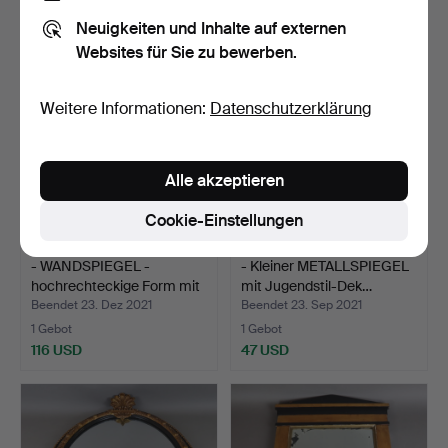
87 USD
283 USD
Neuigkeiten und Inhalte auf externen
Websites für Sie zu bewerben.
Weitere Informationen:
Datenschutzerklärung
Alle akzeptieren
Cookie-Einstellungen
- WANDSPIEGEL -
- Kleiner METALLSPIEGEL
hochrechteckige Form mit
mit Jugendstil-Dek…
g…
Beendet 23. Dez 2021
Beendet 23. Sep 2021
1 Gebot
1 Gebot
116 USD
47 USD