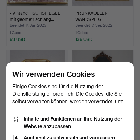
- Vintage TISCHSPIEGEL
PRUNKVOLLER
mit geometrisch ang…
WANDSPIEGEL -
Pieterman Schied…
Beendet 17. Jan 2023
Beendet 17. Sep 2022
1 Gebot
1 Gebot
93 USD
139 USD
Wir verwenden Cookies
Einige Cookies sind für die Nutzung der
Dienstleistung erforderlich. Die Cookies, die Sie
selbst verwalten können, werden verwendet, um:
- Eleganter WANDSPIEGEL
- WANDKONSOLE mit
Inhalte und Funktionen an Ihre Nutzung der
mit facettiertem G…
SPIEGEL - Anfang 20.Jh.,…
Website anzupassen.
Beendet 6. Apr 2022
Beendet 1. Feb 2022
Auctionet zu entwickeln und verbessern.
1 Gebot
1 Gebot