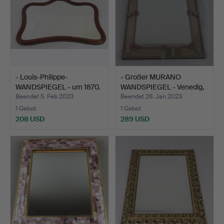
- Louis-Philippe-
- Großer MURANO
WANDSPIEGEL - um 1870.
WANDSPIEGEL - Venedig,
Ita…
Beendet 5. Feb 2023
Beendet 26. Jan 2023
1 Gebot
1 Gebot
208 USD
289 USD