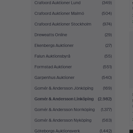
Crafoord Auktioner Lund
(349)
Crafoord Auktioner Malmö
(504)
Crafoord Auktioner Stockholm
(974)
Dreweatts Online
(29)
Ekenbergs Auktioner
(27)
Falun Auktionsbyrå
(55)
Formstad Auktioner
(551)
Garpenhus Auktioner
(540)
Gomér & Andersson Jönköping
(169)
Gomér & Andersson Linköping
(2.982)
Gomér & Andersson Norrköping
(1.377)
Gomér & Andersson Nyköping
(563)
Göteborgs Auktionsverk
(1.442)