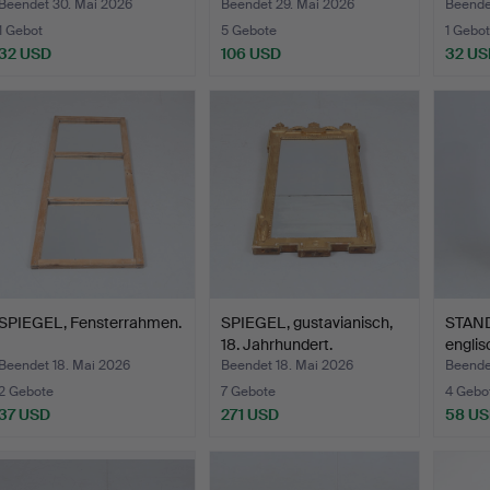
Beendet 30. Mai 2026
Beendet 29. Mai 2026
Beende
1 Gebot
5 Gebote
1 Gebot
32 USD
106 USD
32 US
SPIEGEL, Fensterrahmen.
SPIEGEL, gustavianisch,
STAN
18. Jahrhundert.
englisc
Jahrh
Beendet 18. Mai 2026
Beendet 18. Mai 2026
Beende
2 Gebote
7 Gebote
4 Gebo
37 USD
271 USD
58 U