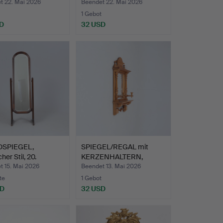
t 22. Mai 2026
Beendet 22. Mai 2026
1 Gebot
D
32 USD
DSPIEGEL,
SPIEGEL/REGAL mit
her Stil, 20.
KERZENHALTERN,
un…
Neorenais…
t 15. Mai 2026
Beendet 13. Mai 2026
te
1 Gebot
SD
32 USD