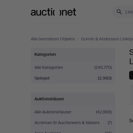
Auctionet.com
Alle beendeten Objekte
/
Gomér & Andersson Linköp
Spiegel
Kategorien
bei
Alle Kategorien
(245.770)
Spiegel
(2.982)
Gomér
&
Auktionshäuser
Andersson
Alle Auktionshäuser
(42.968)
E
S
Linköping
Acreman St Auctioneers & Valuers
(7)