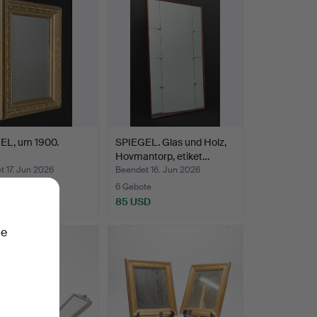
EL, um 1900.
SPIEGEL. Glas und Holz,
Hovmantorp, etiket…
 17. Jun 2026
Beendet 16. Jun 2026
6 Gebote
D
85 USD
ie