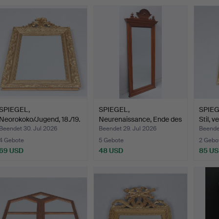
SPIEGEL,
SPIEGEL,
SPIEG
Neorokoko/Jugend, 18./19.
Neurenaissance, Ende des
Stil, v
Jahrhun…
19. Jahr…
Beendet 30. Jul 2026
Beendet 29. Jul 2026
Beende
4 Gebote
5 Gebote
2 Gebo
69 USD
48 USD
85 U