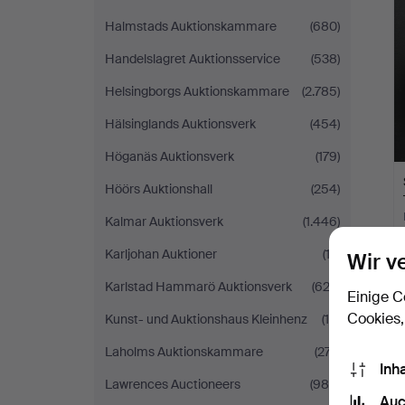
Halmstads Auktionskammare
(680)
Handelslagret Auktionsservice
(538)
Helsingborgs Auktionskammare
(2.785)
Hälsinglands Auktionsverk
(454)
Höganäs Auktionsverk
(179)
Höörs Auktionshall
(254)
Kalmar Auktionsverk
(1.446)
Karljohan Auktioner
(12)
Wir v
Karlstad Hammarö Auktionsverk
(622)
Einige C
Cookies,
Kunst- und Auktionshaus Kleinhenz
(16)
Laholms Auktionskammare
(277)
Inh
Lawrences Auctioneers
(988)
Auc