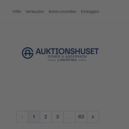
Hilfe
Verkaufen
Konto erstellen
Einloggen
1
2
3
…
63