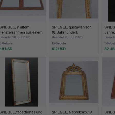
SPIEGEL, in altem
SPIEGEL, gustavianisch,
SPIEGE
Fensterrahmen aus einem
18. Jahrhundert.
Jahre.
…
Beendet 28. Jul 2026
Beendet 26. Jul 2026
Beendet
5 Gebote
16 Gebote
1 Gebot
48 USD
612 USD
32 US
SPIEGEL, facettiertes und
SPIEGEL, Neorokoko, 19.
SPIEG