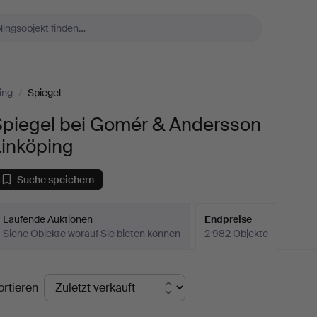
ing
/
Spiegel
Spiegel bei Gomér & Andersson
Linköping
Suche speichern
Laufende Auktionen
Endpreise
Siehe Objekte worauf Sie bieten können
2 982 Objekte
ndpreise
ortieren