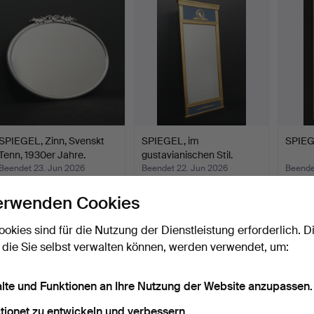
SPIEGEL, Zinn, Svenskt
SPIEGEL, im
SPIEG
Tenn, 1930er Jahre.
gustavianischen Stil.
Beendet 23. Jun 2026
Beendet 22. Jun 2026
Beendet
10 Gebote
1 Gebot
1 Gebot
erwenden Cookies
90 USD
32 USD
32 US
ookies sind für die Nutzung der Dienstleistung erforderlich. D
 die Sie selbst verwalten können, werden verwendet, um:
alte und Funktionen an Ihre Nutzung der Website anzupassen.
tionet zu entwickeln und verbessern.