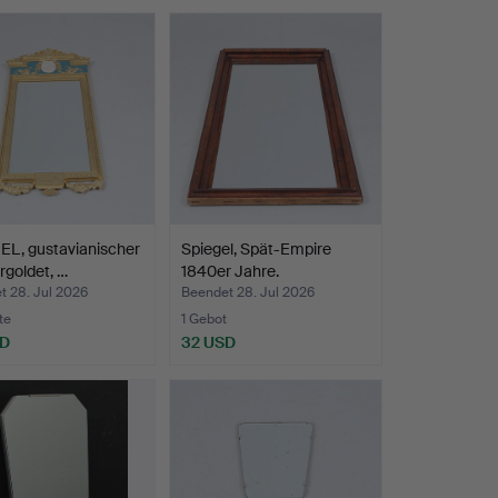
EL, gustavianischer
Spiegel, Spät-Empire
ergoldet, …
1840er Jahre.
t 28. Jul 2026
Beendet 28. Jul 2026
te
1 Gebot
SD
32 USD