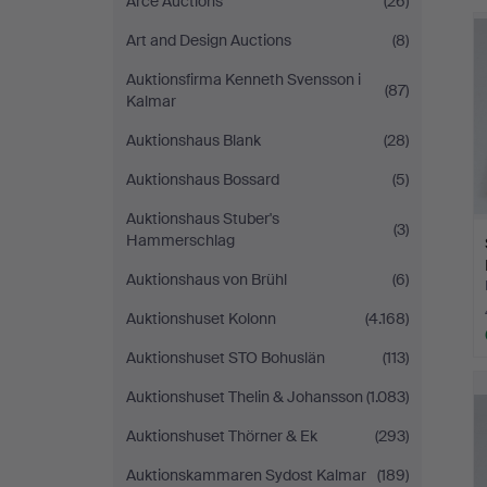
Arce Auctions
(26)
Art and Design Auctions
(8)
Auktionsfirma Kenneth Svensson i
(87)
Kalmar
Auktionshaus Blank
(28)
Auktionshaus Bossard
(5)
Auktionshaus Stuber's
(3)
Hammerschlag
Auktionshaus von Brühl
(6)
Auktionshuset Kolonn
(4.168)
Auktionshuset STO Bohuslän
(113)
Auktionshuset Thelin & Johansson
(1.083)
Auktionshuset Thörner & Ek
(293)
Auktionskammaren Sydost Kalmar
(189)