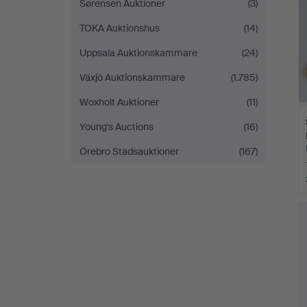
Sørensen Auktioner
(3)
TOKA Auktionshus
(14)
Uppsala Auktionskammare
(24)
Växjö Auktionskammare
(1.785)
Woxholt Auktioner
(11)
Young's Auctions
(16)
Örebro Stadsauktioner
(167)