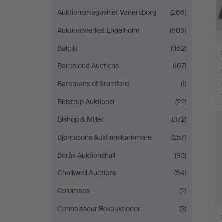
Auktionsmagasinet Vänersborg
(266)
Auktionsverket Engelholm
(509)
Balclis
(362)
Barcelona Auctions
(167)
Batemans of Stamford
(1)
Bidstrup Auktioner
(22)
Bishop & Miller
(372)
Björnssons Auktionskammare
(257)
Borås Auktionshall
(93)
Chalkwell Auctions
(94)
Colombos
(2)
Connoisseur Bokauktioner
(3)