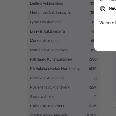
Leiflers Auktionshus
(105)
Neu
Limhamns Auktionsbyrå
(158)
Lyme Bay Auctions
(15)
Weitere 
Lysekils Auktionsbyrå
(92)
Markus Auktioner
(88)
Norrlands Auktionsverk
(55)
Palsgaard Kunstauktioner
(230)
RA Auktionsverket Norrköping
(836)
Rheinveld Auktionen
(3)
Roslagens Auktionsverk
(224)
Skandia Auktion
(2)
Skånes Auktionsverk
(236)
Stadsauktion Sundsvall
(1.209)