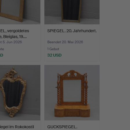
EL, vergoldetes
SPIEGEL. 20. Jahrhundert.
, Bleiglas, 19.…
t 5. Jun 2026
Beendet 20. Mai 2026
ote
1 Gebot
SD
32 USD
iegel im Rokokostil
GUCKSPIEGEL.