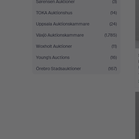
Sørensen Auktioner
(3)
TOKA Auktionshus
(14)
Uppsala Auktionskammare
(24)
Växjö Auktionskammare
(1.785)
Woxholt Auktioner
(11)
Young's Auctions
(16)
Örebro Stadsauktioner
(167)