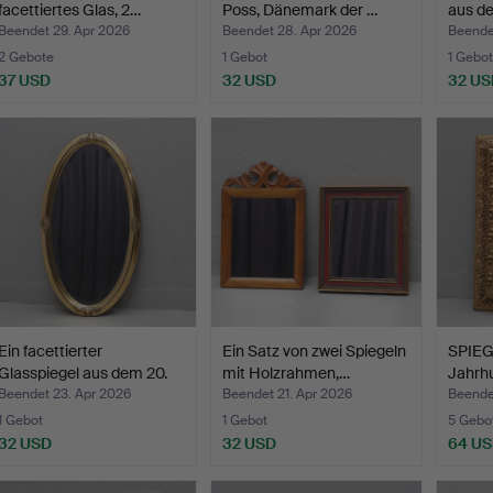
facettiertes Glas, 2…
Poss, Dänemark der …
aus de
Beendet 29. Apr 2026
Beendet 28. Apr 2026
Beende
2 Gebote
1 Gebot
1 Gebot
37 USD
32 USD
32 US
Ein facettierter
Ein Satz von zwei Spiegeln
SPIEGE
Glasspiegel aus dem 20.
mit Holzrahmen,…
Jahrhu
J…
Beendet 23. Apr 2026
Beendet 21. Apr 2026
Beende
1 Gebot
1 Gebot
5 Gebo
32 USD
32 USD
64 U