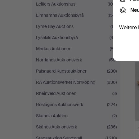
Leiflers Auktionshus
(105)
Neu
Limhamns Auktionsbyrå
(158)
Lyme Bay Auctions
(15)
Weitere 
Lysekils Auktionsbyrå
(92)
Markus Auktioner
(87)
Norrlands Auktionsverk
(55)
Palsgaard Kunstauktioner
(230)
RA Auktionsverket Norrköping
(836)
Rheinveld Auktionen
(3)
Roslagens Auktionsverk
(224)
Skandia Auktion
(2)
Skånes Auktionsverk
(236)
Stadsauktion Sundsvall
(1.210)