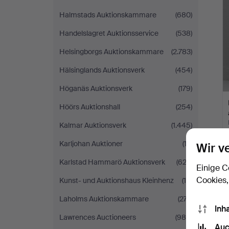
Halmstads Auktionskammare
(680)
Handelslagret Auktionsservice
(538)
Helsingborgs Auktionskammare
(2.783)
Hälsinglands Auktionsverk
(454)
Höganäs Auktionsverk
(179)
Höörs Auktionshall
(254)
Kalmar Auktionsverk
(1.445)
Karljohan Auktioner
(12)
Wir v
Karlstad Hammarö Auktionsverk
(622)
Einige C
Cookies,
Kunst- und Auktionshaus Kleinhenz
(16)
Laholms Auktionskammare
(277)
Inh
Lawrences Auctioneers
(986)
Auc