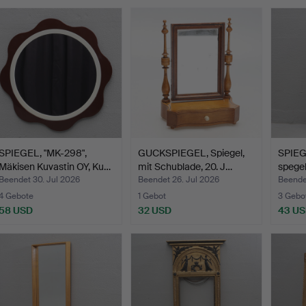
SPIEGEL, "MK-298",
GUCKSPIEGEL, Spiegel,
SPIEG
Mäkisen Kuvastin OY, Ku…
mit Schublade, 20. J…
spegel
Beendet 30. Jul 2026
Beendet 26. Jul 2026
Beendet
4 Gebote
1 Gebot
3 Gebo
58 USD
32 USD
43 U