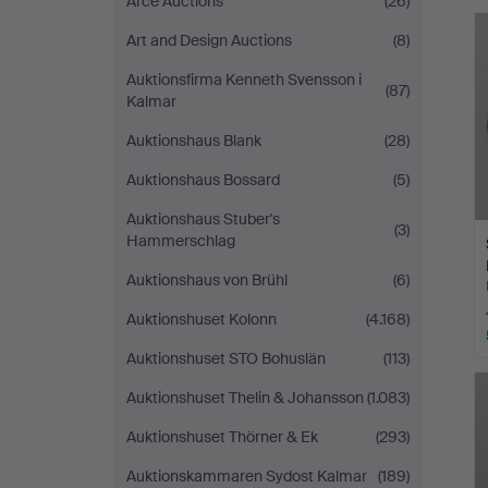
Arce Auctions
(26)
Art and Design Auctions
(8)
Auktionsfirma Kenneth Svensson i
(87)
Kalmar
Auktionshaus Blank
(28)
Auktionshaus Bossard
(5)
Auktionshaus Stuber's
(3)
Hammerschlag
Auktionshaus von Brühl
(6)
Auktionshuset Kolonn
(4.168)
Auktionshuset STO Bohuslän
(113)
Auktionshuset Thelin & Johansson
(1.083)
Auktionshuset Thörner & Ek
(293)
Auktionskammaren Sydost Kalmar
(189)