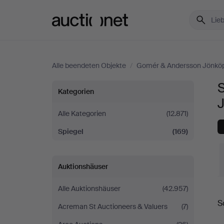
Auctionet.com
Alle beendeten Objekte
/
Gomér & Andersson Jönkö
Spiegel
Kategorien
bei
Alle Kategorien
(12.871)
Spiegel
(169)
Gomér
&
Auktionshäuser
Andersson
Alle Auktionshäuser
(42.957)
E
S
Jönköping
Acreman St Auctioneers & Valuers
(7)