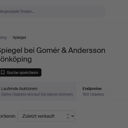
ping
/
Spiegel
Spiegel bei Gomér & Andersson
Jönköping
Suche speichern
Laufende Auktionen
Endpreise
Siehe Objekte worauf Sie bieten können
169 Objekte
ndpreise
ortieren