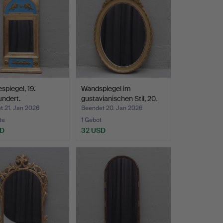
spiegel, 19.
Wandspiegel im
ndert.
gustavianischen Stil, 20.
J…
t 21. Jan 2026
Beendet 20. Jan 2026
te
1 Gebot
SD
32 USD