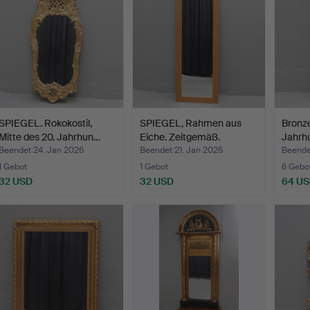
SPIEGEL. Rokokostil,
SPIEGEL, Rahmen aus
Bronze
Mitte des 20. Jahrhun…
Eiche. Zeitgemäß.
Jahrhu
Beendet 24. Jan 2026
Beendet 21. Jan 2026
Beende
1 Gebot
1 Gebot
6 Gebo
32 USD
32 USD
64 U