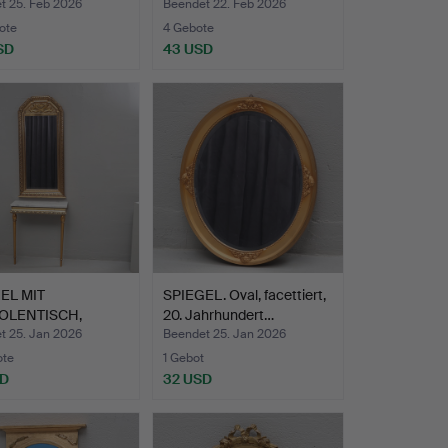
len…
t 25. Feb 2026
Beendet 22. Feb 2026
ote
4 Gebote
SD
43 USD
EL MIT
SPIEGEL. Oval, facettiert,
OLENTISCH,
20. Jahrhundert…
dung, fac…
t 25. Jan 2026
Beendet 25. Jan 2026
ote
1 Gebot
SD
32 USD