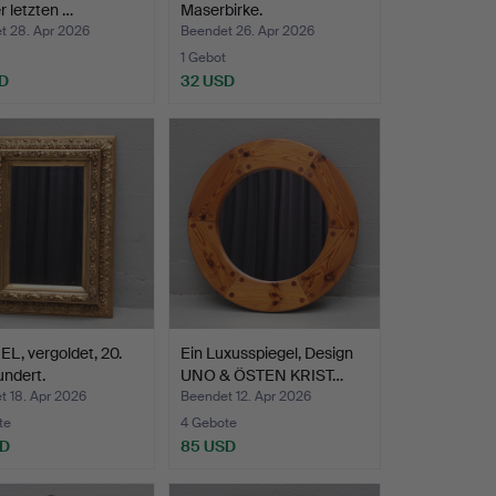
r letzten …
Maserbirke.
t 28. Apr 2026
Beendet 26. Apr 2026
1 Gebot
D
32 USD
L, vergoldet, 20.
Ein Luxusspiegel, Design
ndert.
UNO & ÖSTEN KRIST…
t 18. Apr 2026
Beendet 12. Apr 2026
te
4 Gebote
SD
85 USD