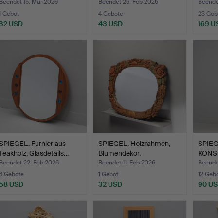
Konso
Beendet 15. Mär 2026
Beendet 26. Feb 2026
Beende
1 Gebot
4 Gebote
23 Geb
32 USD
43 USD
169 U
SPIEGEL. Furnier aus
SPIEGEL, Holzrahmen,
SPIEG
Teakholz, Glasdetails…
Blumendekor.
KONS
Vergol
Beendet 22. Feb 2026
Beendet 11. Feb 2026
Beende
6 Gebote
1 Gebot
12 Geb
58 USD
32 USD
90 U