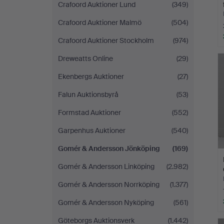
Crafoord Auktioner Lund
(349)
Crafoord Auktioner Malmö
(504)
Crafoord Auktioner Stockholm
(974)
Dreweatts Online
(29)
Ekenbergs Auktioner
(27)
Falun Auktionsbyrå
(53)
Formstad Auktioner
(552)
Garpenhus Auktioner
(540)
Gomér & Andersson Jönköping
(169)
Gomér & Andersson Linköping
(2.982)
Gomér & Andersson Norrköping
(1.377)
Gomér & Andersson Nyköping
(561)
Göteborgs Auktionsverk
(1.442)