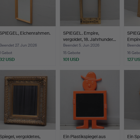
SPIEGEL, Eichenrahmen.
SPIEGEL. Empire,
SPIEG
vergoldet, 18. Jahrhunder…
Empire
Beendet 27. Jun 2026
Beendet 5. Jun 2026
Beende
1 Gebot
15 Gebote
16 Geb
32 USD
101 USD
127 U
Spiegel, vergoldetes,
Ein Plastikspiegel aus
Ein Sp