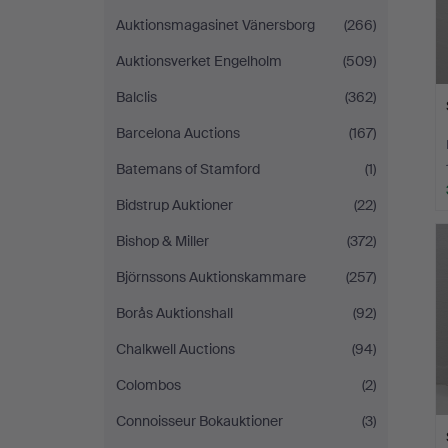
Auktionsmagasinet Vänersborg
(266)
Auktionsverket Engelholm
(509)
Balclis
(362)
Barcelona Auctions
(167)
Batemans of Stamford
(1)
Bidstrup Auktioner
(22)
Bishop & Miller
(372)
Björnssons Auktionskammare
(257)
Borås Auktionshall
(92)
Chalkwell Auctions
(94)
Colombos
(2)
Connoisseur Bokauktioner
(3)