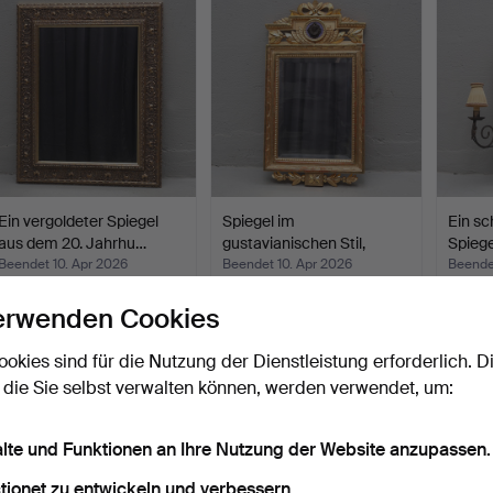
Ein vergoldeter Spiegel
Spiegel im
Ein s
aus dem 20. Jahrhu…
gustavianischen Stil,
Spiege
facettier…
Beendet 10. Apr 2026
Beendet 10. Apr 2026
Beende
1 Gebot
3 Gebote
1 Gebot
erwenden Cookies
32 USD
58 USD
32 US
ookies sind für die Nutzung der Dienstleistung erforderlich. D
 die Sie selbst verwalten können, werden verwendet, um:
alte und Funktionen an Ihre Nutzung der Website anzupassen.
tionet zu entwickeln und verbessern.