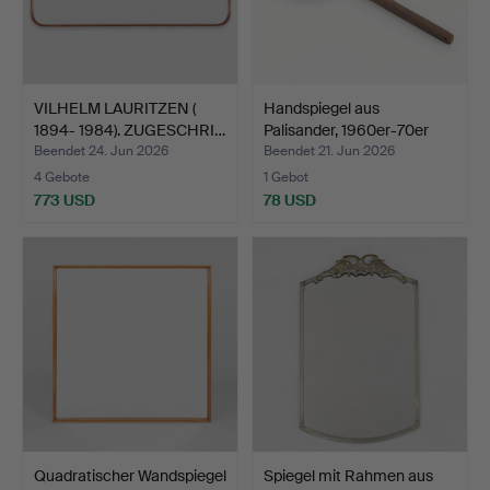
VILHELM LAURITZEN (
Handspiegel aus
1894- 1984). ZUGESCHRI…
Palisander, 1960er-70er
Ja…
Beendet 24. Jun 2026
Beendet 21. Jun 2026
4 Gebote
1 Gebot
773 USD
78 USD
Quadratischer Wandspiegel
Spiegel mit Rahmen aus