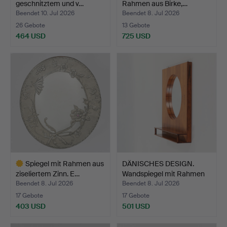
geschnitztem und v…
Rahmen aus Birke,…
Beendet 10. Jul 2026
Beendet 8. Jul 2026
26 Gebote
13 Gebote
464 USD
725 USD
Spiegel mit Rahmen aus
DÄNISCHES DESIGN.
ziseliertem Zinn. E…
Wandspiegel mit Rahmen
a…
Beendet 8. Jul 2026
Beendet 8. Jul 2026
17 Gebote
17 Gebote
403 USD
501 USD
Ausgewähltes