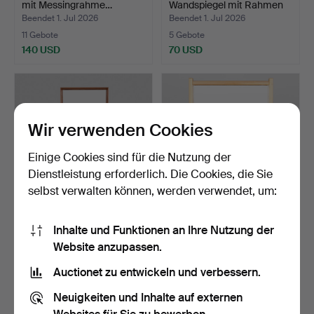
mit Messingrahme…
Wandspiegel mit Rahmen
a…
Beendet 1. Jul 2026
Beendet 1. Jul 2026
11 Gebote
5 Gebote
140 USD
70 USD
Wir verwenden Cookies
Einige Cookies sind für die Nutzung der
Dienstleistung erforderlich. Die Cookies, die Sie
selbst verwalten können, werden verwendet, um:
Wandspiegel mit
AKSEL KJERSGAARD.
Inhalte und Funktionen an Ihre Nutzung der
Teakholzrahmen, dänischer
ZUGESCHRIEBEN. Spiegel
Website anzupassen.
…
a…
Beendet 26. Jun 2026
Beendet 25. Jun 2026
2 Gebote
1 Gebot
Auctionet zu entwickeln und verbessern.
55 USD
47 USD
Neuigkeiten und Inhalte auf externen