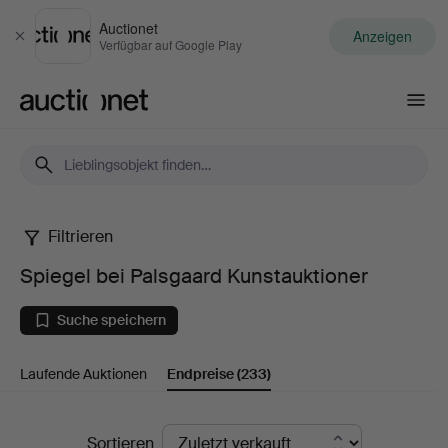
Auctionet
Anzeigen
Schließen
Verfügbar auf Google Play
Auctionet.com
Filtrieren
Spiegel
Spiegel bei Palsgaard Kunstauktioner
bei
Suche speichern
Palsgaard
Laufende Auktionen
Endpreise
(233)
Kunstauktioner
Endpreise
Sortieren