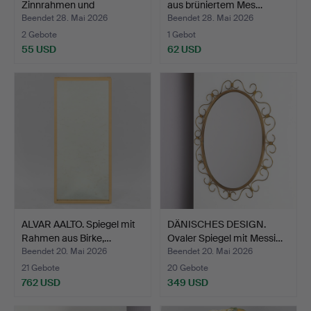
Zinnrahmen und
aus brüniertem Mes…
Schwanenmot…
Beendet 28. Mai 2026
Beendet 28. Mai 2026
2 Gebote
1 Gebot
55 USD
62 USD
ALVAR AALTO. Spiegel mit
DÄNISCHES DESIGN.
Rahmen aus Birke,…
Ovaler Spiegel mit Messi…
Beendet 20. Mai 2026
Beendet 20. Mai 2026
21 Gebote
20 Gebote
762 USD
349 USD