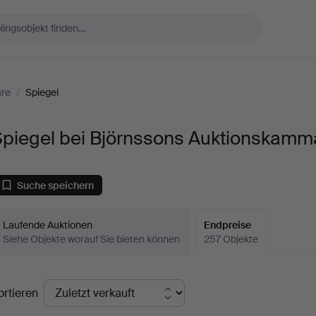
are
/
Spiegel
Spiegel bei Björnssons Auktionskamm
Suche speichern
Laufende Auktionen
Endpreise
Siehe Objekte worauf Sie bieten können
257 Objekte
ndpreise
ortieren