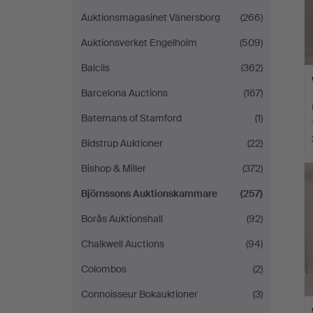
Auktionsmagasinet Vänersborg
(266)
Auktionsverket Engelholm
(509)
Balclis
(362)
Barcelona Auctions
(167)
Batemans of Stamford
(1)
Bidstrup Auktioner
(22)
Bishop & Miller
(372)
Björnssons Auktionskammare
(257)
Borås Auktionshall
(92)
Chalkwell Auctions
(94)
Colombos
(2)
Connoisseur Bokauktioner
(3)