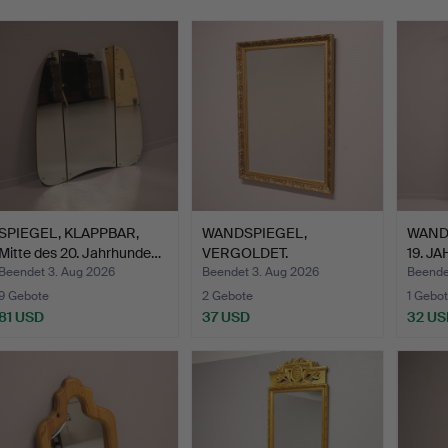
SPIEGEL, KLAPPBAR,
WANDSPIEGEL,
WANDS
Mitte des 20. Jahrhunde…
VERGOLDET.
19. J
Beendet 3. Aug 2026
Beendet 3. Aug 2026
Beendet
9 Gebote
2 Gebote
1 Gebot
81 USD
37 USD
32 US