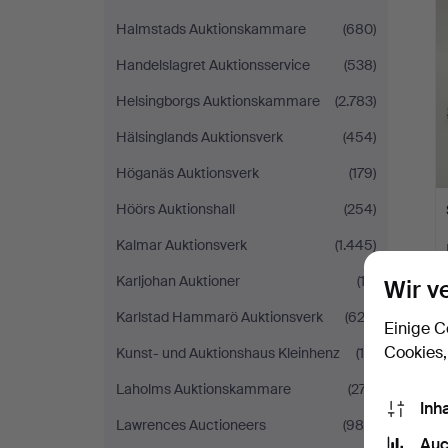
Halmstads Auktionskammare
(680)
Handelslagret Auktionsservice
(538)
Helsingborgs Auktionskammare
(2.783)
Hälsinglands Auktionsverk
(454)
Höganäs Auktionsverk
(179)
Höörs Auktionshall
(254)
Kalmar Auktionsverk
(1.445)
Karljohan Auktioner
(12)
Wir v
Karlstad Hammarö Auktionsverk
(622)
Einige C
Cookies,
Kunst- und Auktionshaus Kleinhenz
(16)
Laholms Auktionskammare
(277)
Inh
Lawrences Auctioneers
(986)
Auc