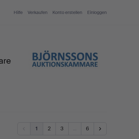
Hilfe
Verkaufen
Konto erstellen
Einloggen
are
1
2
3
…
6