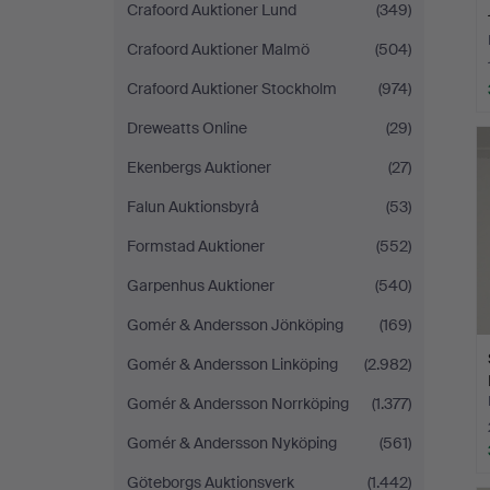
Crafoord Auktioner Lund
(349)
Crafoord Auktioner Malmö
(504)
Crafoord Auktioner Stockholm
(974)
Dreweatts Online
(29)
Ekenbergs Auktioner
(27)
Falun Auktionsbyrå
(53)
Formstad Auktioner
(552)
Garpenhus Auktioner
(540)
Gomér & Andersson Jönköping
(169)
Gomér & Andersson Linköping
(2.982)
Gomér & Andersson Norrköping
(1.377)
Gomér & Andersson Nyköping
(561)
Göteborgs Auktionsverk
(1.442)