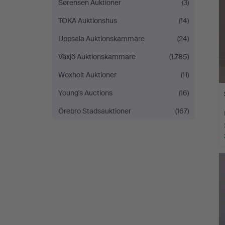
Sørensen Auktioner
(3)
TOKA Auktionshus
(14)
Uppsala Auktionskammare
(24)
Växjö Auktionskammare
(1.785)
Woxholt Auktioner
(11)
Young's Auctions
(16)
Örebro Stadsauktioner
(167)