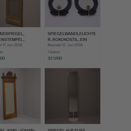
NDSPIEGEL,
SPIEGELWANDLEUCHTE
ENSTEMPEL,
R, ROKOKOSTIL, EIN
AVIANISCH,…
PAAR,…
 17. Jun 2026
Beendet 12. Jun 2026
te
1 Gebot
USD
32 USD
hltes
EL, KARL-JOHAN-
SPIEGEL AUF FUSS.