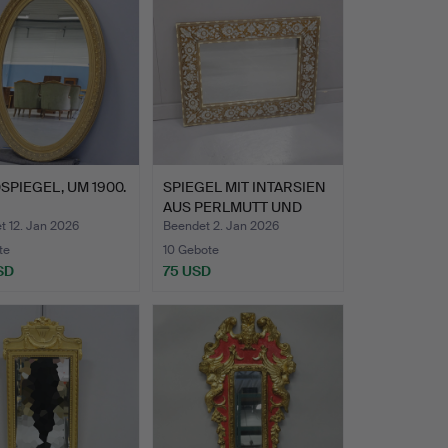
PIEGEL, UM 1900.
SPIEGEL MIT INTARSIEN
AUS PERLMUTT UND
KNO…
t 12. Jan 2026
Beendet 2. Jan 2026
te
10 Gebote
SD
75 USD