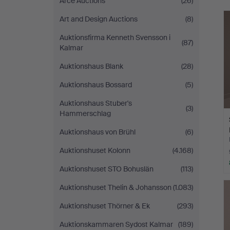
Arce Auctions
(26)
Art and Design Auctions
(8)
Auktionsfirma Kenneth Svensson i
(87)
Kalmar
Auktionshaus Blank
(28)
Auktionshaus Bossard
(5)
Auktionshaus Stuber's
(3)
Hammerschlag
Auktionshaus von Brühl
(6)
Auktionshuset Kolonn
(4.168)
Auktionshuset STO Bohuslän
(113)
Auktionshuset Thelin & Johansson
(1.083)
Auktionshuset Thörner & Ek
(293)
Auktionskammaren Sydost Kalmar
(189)