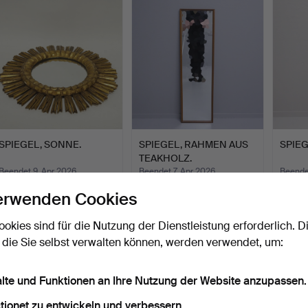
SPIEGEL, SONNE.
SPIEGEL, RAHMEN AUS
SPIEG
TEAKHOLZ.
Beendet 9. Apr 2026
Beendet 7. Apr 2026
Beende
4 Gebote
4 Gebote
4 Gebo
erwenden Cookies
48 USD
48 USD
48 U
ookies sind für die Nutzung der Dienstleistung erforderlich. D
 die Sie selbst verwalten können, werden verwendet, um:
alte und Funktionen an Ihre Nutzung der Website anzupassen.
tionet zu entwickeln und verbessern.