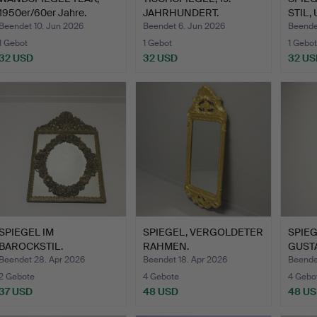
1950er/60er Jahre.
JAHRHUNDERT.
STIL, 
Beendet 10. Jun 2026
Beendet 6. Jun 2026
Beende
1 Gebot
1 Gebot
1 Gebot
32 USD
32 USD
32 US
SPIEGEL IM
SPIEGEL, VERGOLDETER
SPIEG
BAROCKSTIL.
RAHMEN.
GUSTA
VERG
Beendet 28. Apr 2026
Beendet 18. Apr 2026
Beendet
2 Gebote
4 Gebote
4 Gebo
37 USD
48 USD
48 U