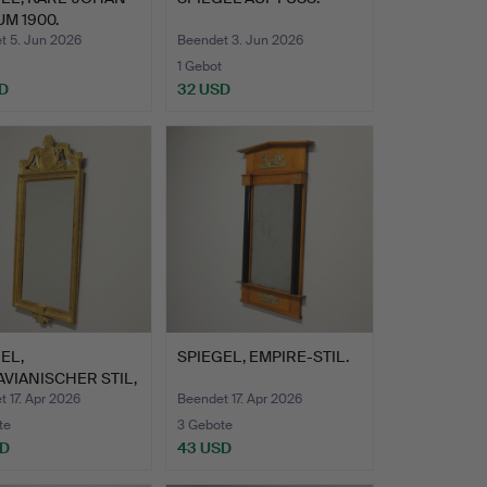
UM 1900.
t 5. Jun 2026
Beendet 3. Jun 2026
1 Gebot
D
32 USD
EL,
SPIEGEL, EMPIRE-STIL.
VIANISCHER STIL,
OLDET.
 17. Apr 2026
Beendet 17. Apr 2026
te
3 Gebote
SD
43 USD