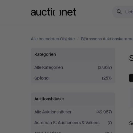
Auctionet.com
Alle beendeten Objekte
/
Björnssons Auktionskamm
Spiegel
Kategorien
bei
Alle Kategorien
(37.937)
Spiegel
(257)
Björnssons
Auktionskammare
Auktionshäuser
Alle Auktionshäuser
(42.957)
E
Acreman St Auctioneers & Valuers
(7)
S