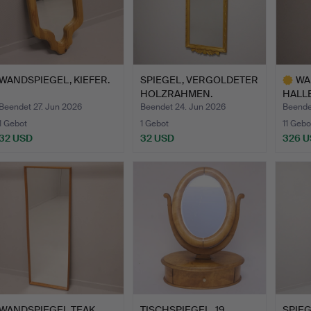
WANDSPIEGEL, KIEFER.
SPIEGEL, VERGOLDETER
WA
HOLZRAHMEN.
HALL
GUST
Beendet 27. Jun 2026
Beendet 24. Jun 2026
Beendet
1 Gebot
1 Gebot
11 Gebo
32 USD
32 USD
326 
Ausgewä
Objekt
WANDSPIEGEL TEAK,
TISCHSPIEGEL, 19.
SPIEG