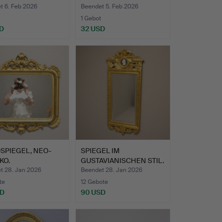
O-STIL.
t 6. Feb 2026
Beendet 5. Feb 2026
1 Gebot
D
32 USD
SPIEGEL, NEO-
SPIEGEL IM
KO.
GUSTAVIANISCHEN STIL.
t 28. Jan 2026
Beendet 28. Jan 2026
te
12 Gebote
SD
90 USD