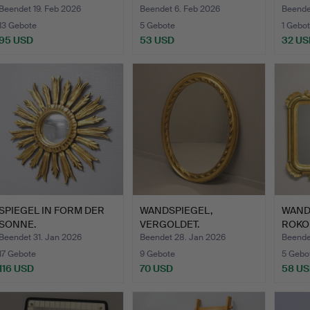
ROKOK
Beendet 19. Feb 2026
Beendet 6. Feb 2026
Beende
13 Gebote
5 Gebote
1 Gebot
95 USD
53 USD
32 US
SPIEGEL IN FORM DER
WANDSPIEGEL,
WAND
SONNE.
VERGOLDET.
ROKO
Beendet 31. Jan 2026
Beendet 28. Jan 2026
Beende
17 Gebote
9 Gebote
5 Gebo
116 USD
70 USD
58 U