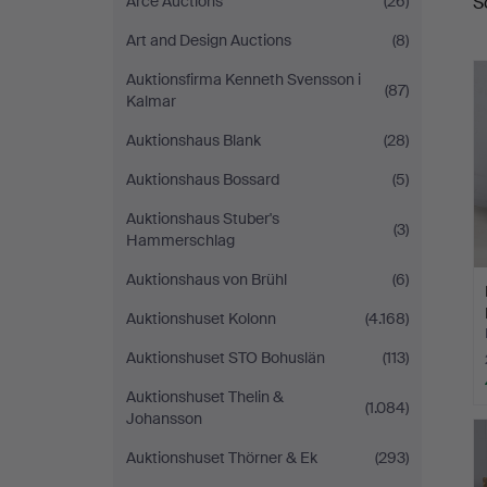
S
Arce Auctions
(26)
Art and Design Auctions
(8)
Auktionsfirma Kenneth Svensson i
(87)
Kalmar
Auktionshaus Blank
(28)
Auktionshaus Bossard
(5)
Auktionshaus Stuber's
(3)
Hammerschlag
Auktionshaus von Brühl
(6)
Auktionshuset Kolonn
(4.168)
Auktionshuset STO Bohuslän
(113)
Auktionshuset Thelin &
(1.084)
Johansson
Auktionshuset Thörner & Ek
(293)