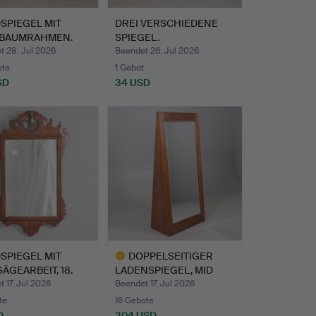
SPIEGEL MIT
DREI VERSCHIEDENE
BAUMRAHMEN.
SPIEGEL.
t 28. Jul 2026
Beendet 26. Jul 2026
ote
1 Gebot
SD
34 USD
SPIEGEL MIT
DOPPELSEITIGER
ÄGEARBEIT, 18.
LADENSPIEGEL, MID
HU…
CENTURY.
 17. Jul 2026
Beendet 17. Jul 2026
te
16 Gebote
D
304 USD