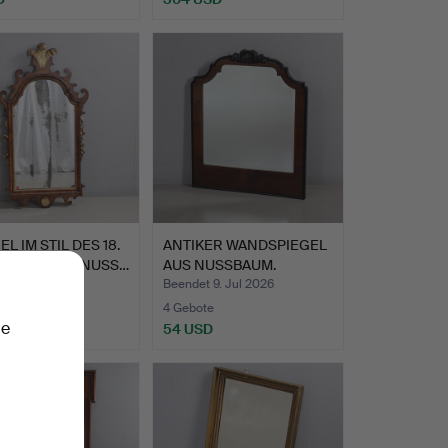
Ausgewähltes
Objekt
EL IM STIL DES 18.
ANTIKER WANDSPIEGEL
HUNDERTS, NUSS…
AUS NUSSBAUM.
 13. Jul 2026
Beendet 9. Jul 2026
ote
4 Gebote
ie
SD
54 USD