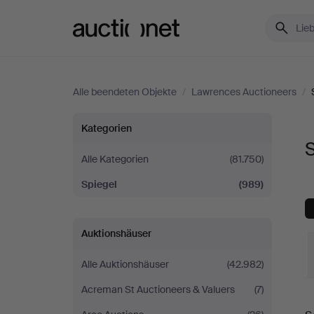
Auctionet.com
Alle beendeten Objekte
/
Lawrences Auctioneers
/
Spiegel
Kategorien
bei
Alle Kategorien
(81.750)
Spiegel
(989)
Lawrences
Auctioneers
Auktionshäuser
Alle Auktionshäuser
(42.982)
Acreman St Auctioneers & Valuers
(7)
E