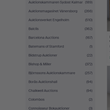
Auktionskammaren Sydost Kalmar
(189)
Auktionsmagasinet Vänersborg
(266)
Auktionsverket Engelholm
(510)
Balclis
(362)
Barcelona Auctions
(167)
Batemans of Stamford
(1)
Bidstrup Auktioner
(22)
Bishop & Miller
(372)
Björnssons Auktionskammare
(257)
Borås Auktionshall
(94)
Chalkwell Auctions
(94)
Colombos
(2)
Connoisseur Bokauktioner
(3)