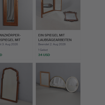
GANZKÖRPER-
EIN SPIEGEL MIT
SPIEGEL MIT
LAUBSÄGEARBEITEN
ERNHOLZ…
UND EIN D…
t 3. Aug 2026
Beendet 2. Aug 2026
1 Gebot
SD
34 USD