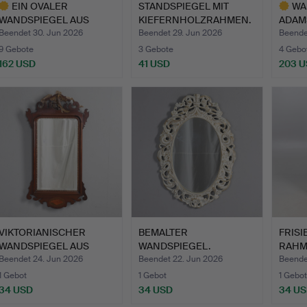
EIN OVALER
STANDSPIEGEL MIT
WA
WANDSPIEGEL AUS
KIEFERNHOLZRAHMEN.
ADAMS
VERGOLDETEM HOL…
VERG
Beendet 30. Jun 2026
Beendet 29. Jun 2026
Beende
9 Gebote
3 Gebote
4 Gebo
162 USD
41 USD
203 
usgewähltes
Ausgewä
bjekt
Objekt
VIKTORIANISCHER
BEMALTER
FRISI
WANDSPIEGEL AUS
WANDSPIEGEL.
RAHM
NUSSBAUM M…
Beendet 24. Jun 2026
Beendet 22. Jun 2026
Beende
1 Gebot
1 Gebot
1 Gebot
34 USD
34 USD
34 U