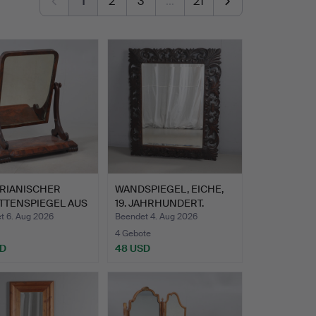
1
2
3
…
21
ORIANISCHER
WANDSPIEGEL, EICHE,
TTENSPIEGEL AUS
19. JAHRHUNDERT.
G…
t 6. Aug 2026
Beendet 4. Aug 2026
4 Gebote
SD
48 USD