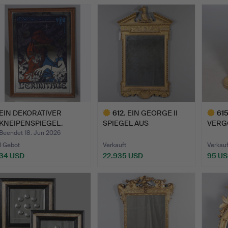
EIN DEKORATIVER
612
.
EIN GEORGE II
61
KNEIPENSPIEGEL.
SPIEGEL AUS
VERG
VERGOLDETEM HOLZ.
TRIP
Beendet 18. Jun 2026
1 Gebot
Verkauft
Verkauf
34 USD
22.935 USD
95 U
Ausgewähltes
Ausgewä
Objekt
Objekt