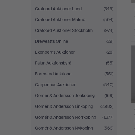
Crafoord Auktioner Lund
(349)
Crafoord Auktioner Malmö
(504)
Crafoord Auktioner Stockholm
(974)
Dreweatts Online
(29)
Ekenbergs Auktioner
(28)
Falun Auktionsbyrå
(55)
Formstad Auktioner
(551)
Garpenhus Auktioner
(540)
Gomér & Andersson Jönköping
(169)
Gomér & Andersson Linköping
(2.982)
Gomér & Andersson Norrköping
(1.377)
Gomér & Andersson Nyköping
(563)