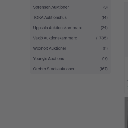
Sørensen Auktioner
(3)
TOKA Auktionshus
(14)
Uppsala Auktionskammare
(24)
Växjö Auktionskammare
(1.785)
Woxholt Auktioner
(11)
Young's Auctions
(17)
Örebro Stadsauktioner
(167)