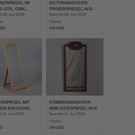
NDSPIEGEL IM
VICTORIANISCHER
-STIL, OVAL,
FRISIERSPIEGEL AUS
OLDET…
NUSSHOL…
t 29. Jun 2026
Beendet 24. Jun 2026
te
1 Gebot
USD
34 USD
hltes
ERSPIEGEL MIT
EDWARDIANISCHER
EN AUS EICHE.
ANKLEIDESPIEGEL AUS
MAHAGO…
t 21. Jun 2026
Beendet 21. Jun 2026
1 Gebot
SD
34 USD