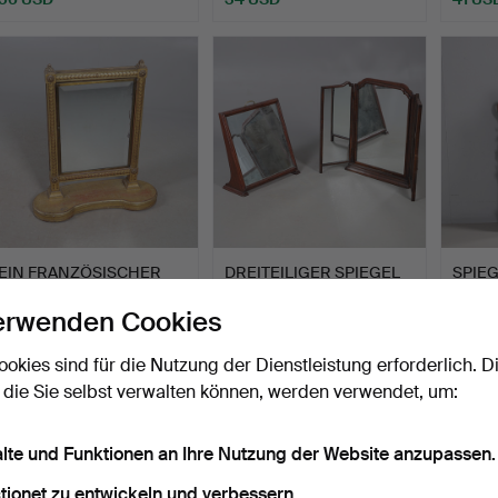
EIN FRANZÖSISCHER
DREITEILIGER SPIEGEL
SPIEG
DREITEILIGER
UND EIN WEITERER.
JAHR
erwenden Cookies
VERGOLDETER…
Beendet 17. Jul 2026
Beendet 16. Jul 2026
Beendet
12 Gebote
1 Gebot
18 Geb
ookies sind für die Nutzung der Dienstleistung erforderlich. D
123 USD
34 USD
176 U
 die Sie selbst verwalten können, werden verwendet, um:
alte und Funktionen an Ihre Nutzung der Website anzupassen.
tionet zu entwickeln und verbessern.