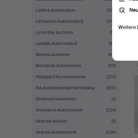
Neu
Leiflers Auktionshus
(105)
Limhamns Auktionsbyrå
(158)
Weitere 
Lyme Bay Auctions
(15)
Lysekils Auktionsbyrå
(92)
Markus Auktioner
(88)
Norrlands Auktionsverk
(55)
Palsgaard Kunstauktioner
(232)
RA Auktionsverket Norrköping
(837)
Rheinveld Auktionen
(3)
Roslagens Auktionsverk
(224)
Skandia Auktion
(2)
Skånes Auktionsverk
(236)