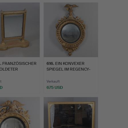
5
.
FRANZÖSISCHER
616
.
EIN KONVEXER
OLDETER
SPIEGEL IM REGENCY-
TYCHON-SPIEG…
STIL AUS V…
t
Verkauft
SD
675 USD
hltes