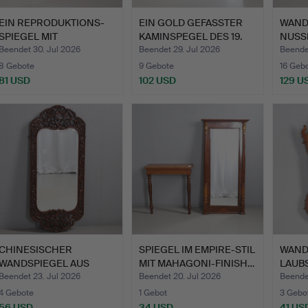
EIN REPRODUKTIONS-
EIN GOLD GEFASSTER
WAND
SPIEGEL MIT
KAMINSPEGEL DES 19.
NUSS
VERGOLDETEM …
JAH…
Beendet 30. Jul 2026
Beendet 29. Jul 2026
Beende
8 Gebote
9 Gebote
16 Geb
81 USD
102 USD
129 U
CHINESISCHER
SPIEGEL IM EMPIRE-STIL
WAND
WANDSPIEGEL AUS
MIT MAHAGONI-FINISH…
LAUBS
HARTHOLZ MIT …
JAHR
Beendet 23. Jul 2026
Beendet 20. Jul 2026
Beendet
4 Gebote
1 Gebot
3 Gebo
56 USD
34 USD
41 US