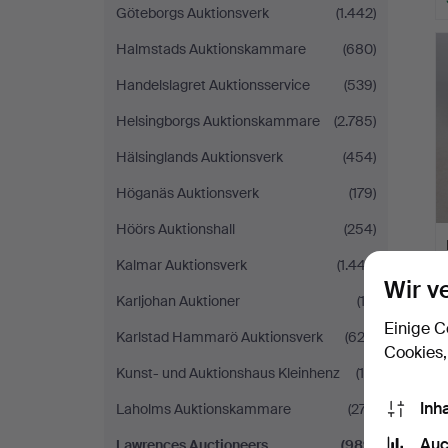
Göteborgs Auktionsverk
(1.442)
Halmstads Auktionskammare
(680)
Handelslagret Auktionsservice
(539)
Helsingborgs Auktionskammare
(2.785)
Hälsinglands Auktionsverk
(454)
Höganäs Auktionsverk
(179)
Höörs Auktionshall
(254)
Kalmar Auktionsverk
(1.447)
Wir v
Karljohan Auktioner
(12)
Einige C
Karlstad Hammarö Auktionsverk
(622)
Cookies,
Kunst- und Auktionshaus Kleinhenz
(16)
Inh
Laholms Auktionskammare
(277)
Auc
Lawrences Auctioneers
(989)