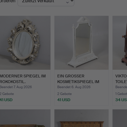
ortieren
MODERNER SPIEGEL IM
EIN GROSSER
VIKT
ROKOKOSTIL.
KOSMETIKSPIEGEL IM
TOILE
NEOKLASSISC…
MAHA
Beendet 7. Aug 2026
Beendet 6. Aug 2026
Beende
2 Gebote
2 Gebote
1 Gebot
41 USD
41 USD
34 U