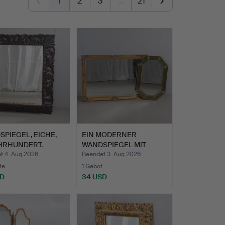
1
2
3
…
21
PIEGEL, EICHE,
EIN MODERNER
AHRHUNDERT.
WANDSPIEGEL MIT
VERGOLDETEM R…
t 4. Aug 2026
Beendet 3. Aug 2026
te
1 Gebot
SD
34 USD