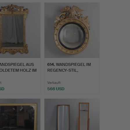
ANDSPIEGEL AUS
614
.
WANDSPIEGEL IM
OLDETEM HOLZ IM
REGENCY-STIL,
D…
VERGOLDETES G…
t
Verkauft
SD
566 USD