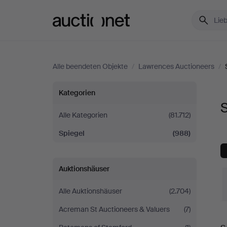
Auctionet.com
Alle beendeten Objekte
/
Lawrences Auctioneers
/
Spiegel
Kategorien
bei
Alle Kategorien
(81.712)
Spiegel
(988)
Lawrences
Auctioneers
Auktionshäuser
Alle Auktionshäuser
(2.704)
Acreman St Auctioneers & Valuers
(7)
E