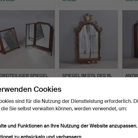
Ausgewä
Objekt
DREITEILIGER SPIEGEL
SPIEGEL IM STIL DES 18.
ANTI
UND EIN WEITERER.
JAHRHUNDERTS, NUSS…
AUS 
erwenden Cookies
Beendet 16. Jul 2026
Beendet 13. Jul 2026
Beendet
1 Gebot
18 Gebote
4 Gebo
ookies sind für die Nutzung der Dienstleistung erforderlich. D
34 USD
175 USD
54 U
 die Sie selbst verwalten können, werden verwendet, um:
alte und Funktionen an Ihre Nutzung der Website anzupassen.
tionet zu entwickeln und verbessern.