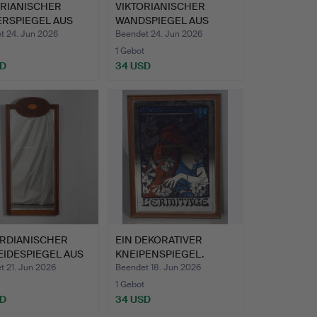
ORIANISCHER
VIKTORIANISCHER
ERSPIEGEL AUS
WANDSPIEGEL AUS
HOL…
NUSSBAUM M…
t 24. Jun 2026
Beendet 24. Jun 2026
1 Gebot
SD
34 USD
RDIANISCHER
EIN DEKORATIVER
EIDESPIEGEL AUS
KNEIPENSPIEGEL.
GO…
t 21. Jun 2026
Beendet 18. Jun 2026
1 Gebot
SD
34 USD