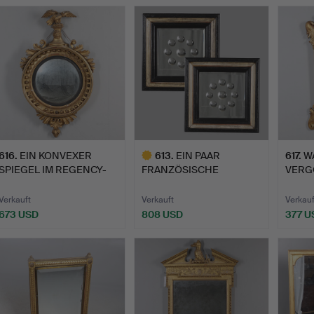
616
.
EIN KONVEXER
613
.
EIN PAAR
617
.
W
SPIEGEL IM REGENCY-
FRANZÖSISCHE
VERG
STIL AUS V…
KONVEXSPIEGEL,
STIL 
ANFAN…
Verkauft
Verkauft
Verkauf
673 USD
808 USD
377 U
Ausgewähltes
Objekt