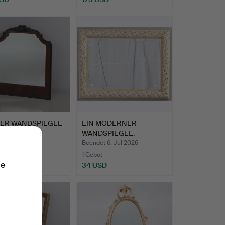
hltes
KER WANDSPIEGEL
EIN MODERNER
NUSSBAUM.
WANDSPIEGEL.
 9. Jul 2026
Beendet 6. Jul 2026
te
1 Gebot
ie
SD
34 USD