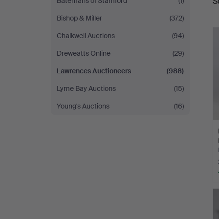
S
Batemans of Stamford
(1)
Bishop & Miller
(372)
Chalkwell Auctions
(94)
Dreweatts Online
(29)
Lawrences Auctioneers
(988)
Lyme Bay Auctions
(15)
Young's Auctions
(16)