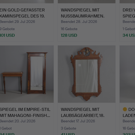
EIN GOLD GEFASSTER
WANDSPIEGEL MIT
DREI
KAMINSPEGEL DES 19.
NUSSBAUMRAHMEN.
SPIEG
JAH…
Beendet 29. Jul 2026
Beendet 28. Jul 2026
Beende
9 Gebote
16 Gebote
1 Gebot
101 USD
128 USD
34 U
SPIEGEL IM EMPIRE-STIL
WANDSPIEGEL MIT
DO
MIT MAHAGONI-FINISH…
LAUBSÄGEARBEIT, 18.
LADEN
JAHRHU…
CENT
Beendet 20. Jul 2026
Beendet 17. Jul 2026
Beendet
1 Gebot
3 Gebote
16 Geb
34 USD
41 USD
303 