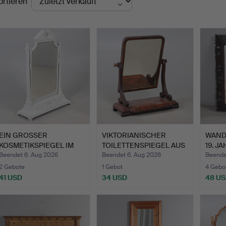
ortieren
EIN GROSSER
VIKTORIANISCHER
WANDS
KOSMETIKSPIEGEL IM
TOILETTENSPIEGEL AUS
19. J
NEOKLASSISC…
MAHAG…
Beendet 6. Aug 2026
Beendet 6. Aug 2026
Beende
2 Gebote
1 Gebot
4 Gebo
41 USD
34 USD
48 U