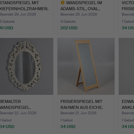
STANDSPIEGEL MIT
WANDSPIEGEL IM
VICT
KIEFERNHOLZRAHMEN.
ADAMS-STIL, OVAL,
FRISI
VERGOLDET…
NUSS
Beendet 29. Jun 2026
Beendet 29. Jun 2026
Beende
3 Gebote
4 Gebote
1 Gebot
41 USD
202 USD
34 U
Ausgewähltes
Objekt
BEMALTER
FRISIERSPIEGEL MIT
EDWA
WANDSPIEGEL.
RAHMEN AUS EICHE.
ANKL
MAHA
Beendet 22. Jun 2026
Beendet 21. Jun 2026
Beende
1 Gebot
1 Gebot
1 Gebot
34 USD
34 USD
34 U