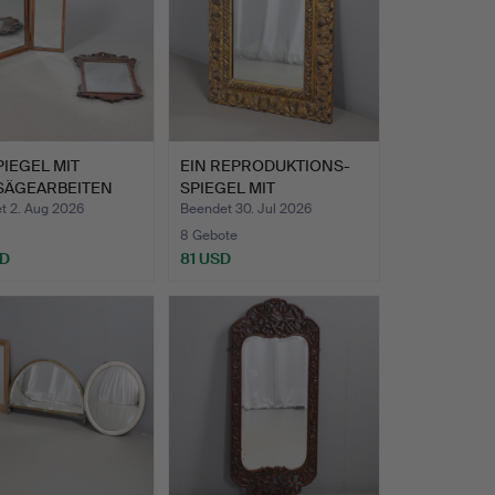
PIEGEL MIT
EIN REPRODUKTIONS-
SÄGEARBEITEN
SPIEGEL MIT
IN D…
VERGOLDETEM …
t 2. Aug 2026
Beendet 30. Jul 2026
8 Gebote
SD
81 USD