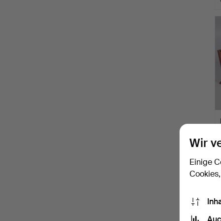
Wir v
Einige C
Cookies,
Inh
Auc