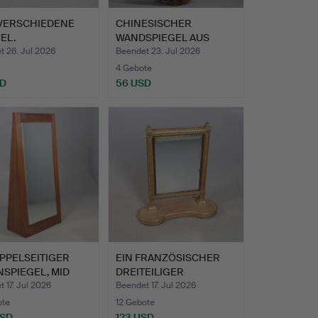
 VERSCHIEDENE
CHINESISCHER
EL.
WANDSPIEGEL AUS
HARTHOLZ MIT …
t 26. Jul 2026
Beendet 23. Jul 2026
4 Gebote
SD
56 USD
PPELSEITIGER
EIN FRANZÖSISCHER
SPIEGEL, MID
DREITEILIGER
URY.
VERGOLDETER…
 17. Jul 2026
Beendet 17. Jul 2026
ote
12 Gebote
USD
123 USD