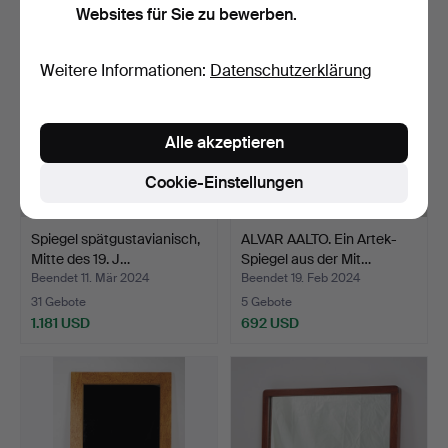
Websites für Sie zu bewerben.
Ausgewähltes
Objekt
Weitere Informationen:
Datenschutzerklärung
Alle akzeptieren
Cookie-Einstellungen
Spiegel spätgustavianisch,
ALVAR AALTO. Ein Artek-
Mitte des 19. J…
Spiegel aus der Mit…
Beendet 11. Mär 2024
Beendet 19. Feb 2024
31 Gebote
5 Gebote
1.181 USD
692 USD