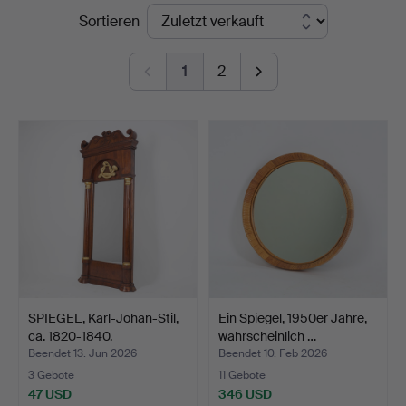
Endpreise
Sortieren
1
2
SPIEGEL, Karl-Johan-Stil,
Ein Spiegel, 1950er Jahre,
ca. 1820-1840.
wahrscheinlich …
Beendet 13. Jun 2026
Beendet 10. Feb 2026
3 Gebote
11 Gebote
47 USD
346 USD