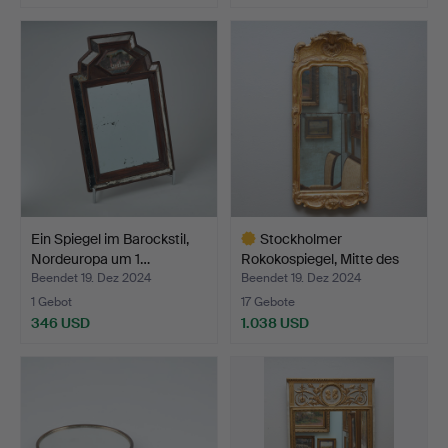
Ein Spiegel im Barockstil,
Stockholmer
Nordeuropa um 1…
Rokokospiegel, Mitte des
18. J…
Beendet 19. Dez 2024
Beendet 19. Dez 2024
1 Gebot
17 Gebote
346 USD
1.038 USD
Ausgewähltes
Objekt