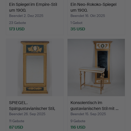
Ein Spiegel im Empire-Stil
Ein Neo-Rokoko-Spiegel
um 1900.
um 1900.
Beendet 2. Dez 2025
Beendet 16. Okt 2025
23 Gebote
1 Gebot
173 USD
35 USD
SPIEGEL.
Konsolentisch im
Spätgustavianischer Stil,
gustavianischen Stil mit …
zweite …
Beendet 26. Sep 2025
Beendet 15. Sep 2025
11 Gebote
9 Gebote
87 USD
116 USD