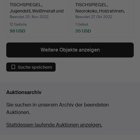
TISCHSPIEGEL,
TISCHSPIEGEL,
Jugendstil, Weißmetall und
Neorokoko, Holzrahmen,
H…
Ende …
Beendet 25. Nov 2022
Beendet 27. Okt 2022
12 Gebote
1 Gebot
96 USD
35 USD
Weitere Objekte anzeigen
Suche speichern
Auktionsarchiv
Sie suchen in unserem Archiv der beendeten
Auktionen.
Stattdessen laufende Auktionen anzeigen.