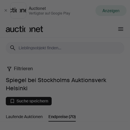
Auctionet
Anzeigen
Schließen
Verfügbar auf Google Play
Auctionet.com
Filtrieren
Spiegel
Spiegel bei Stockholms Auktionsverk
bei
Helsinki
Stockholms
Suche speichern
Auktionsverk
Laufende Auktionen
Endpreise
(70)
Helsinki