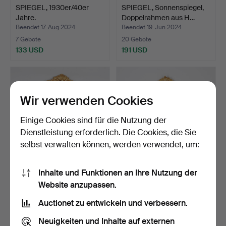
SPIEGEL, 1930er/40er
SPIEGEL, Sonnenspiegel,
Jahre.
Doppelrahmen aus H…
Beendet 17. Aug 2024
Beendet 19. Jun 2024
7 Gebote
20 Gebote
133 USD
191 USD
Wir verwenden Cookies
Einige Cookies sind für die Nutzung der
Dienstleistung erforderlich. Die Cookies, die Sie
selbst verwalten können, werden verwendet, um:
Inhalte und Funktionen an Ihre Nutzung der
Stockholmer Spiegel
NILS SUNDSTRÖM
Website anzupassen.
aus der Mitte des 18. …
(Spiegelmacher in
Stockholm…
Beendet 26. Mai 2024
Beendet 11. Mär 2024
Auctionet zu entwickeln und verbessern.
26 Gebote
10 Gebote
1.385 USD
738 USD
Neuigkeiten und Inhalte auf externen