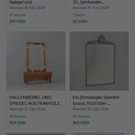
Spiegel und
20. Jahrhunder…
Spiegellampen…
Beendet 19. Feb 2026
Beendet 16. Feb 2026
17 Gebote
1 Gebot
317 USD
32 USD
HALLENMÖBEL UND
Ein Zinnspiegel, Swedish
SPIEGEL AUS TEAKHOLZ,
Grace, 1920/30er …
Atel…
Beendet 14. Feb 2026
Beendet 10. Feb 2026
14 Gebote
23 Gebote
123 USD
163 USD