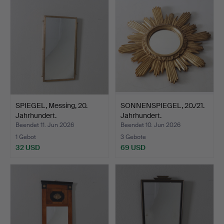
SPIEGEL, Messing, 20.
SONNENSPIEGEL, 20./21.
Jahrhundert.
Jahrhundert.
Beendet 11. Jun 2026
Beendet 10. Jun 2026
1 Gebot
3 Gebote
32 USD
69 USD