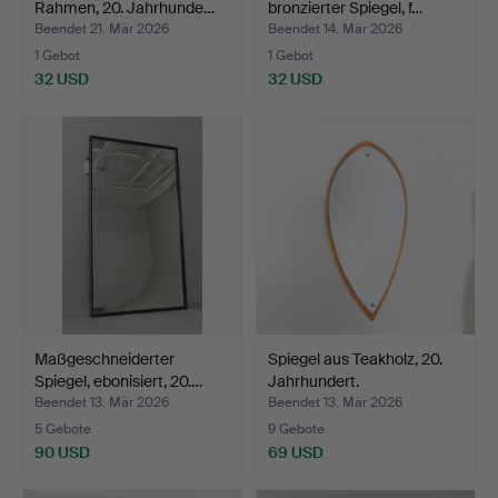
Rahmen, 20. Jahrhunde…
bronzierter Spiegel, f…
Beendet 21. Mär 2026
Beendet 14. Mär 2026
1 Gebot
1 Gebot
32 USD
32 USD
Maßgeschneiderter
Spiegel aus Teakholz, 20.
Spiegel, ebonisiert, 20.…
Jahrhundert.
Beendet 13. Mär 2026
Beendet 13. Mär 2026
5 Gebote
9 Gebote
90 USD
69 USD