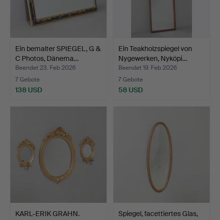
Ein bemalter SPIEGEL, G &
Ein Teakholzspiegel von
C Photos, Dänema…
Nygewerken, Nyköpi…
Beendet 23. Feb 2026
Beendet 19. Feb 2026
7 Gebote
7 Gebote
138 USD
58 USD
KARL-ERIK GRAHN.
Spiegel, facettiertes Glas,