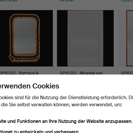
SPIEGEL, Bambus &
SPIEGEL, Miranda von
SPIEG
Rattan, 2. Hälfte des 20…
Schweden.
erwenden Cookies
Beendet 16. Mai 2026
Beendet 4. Mai 2026
Beende
16 Gebote
4 Gebote
6 Gebo
ookies sind für die Nutzung der Dienstleistung erforderlich. D
190 USD
53 USD
128 U
 die Sie selbst verwalten können, werden verwendet, um:
alte und Funktionen an Ihre Nutzung der Website anzupassen.
tionet zu entwickeln und verbessern.