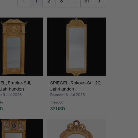
1
2
3
…
31
L, Empire-Stil,
SPIEGEL, Rokoko-Stil, 20.
. Jahrhundert.
Jahrhundert.
 9. Jul 2026
Beendet 6. Jul 2026
te
1 Gebot
SD
37 USD