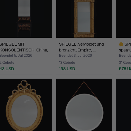
SPIEGEL MIT
SPIEGEL, vergoldet und
SP
KONSOLENTISCH, China,
bronziert, Empire, …
spätgu
Mitte de…
zuges
Beendet 5. Jul 2026
Beendet 3. Jul 2026
Beende
2 Gebote
13 Gebote
31 Geb
43 USD
158 USD
578 U
Ausgewä
Objekt