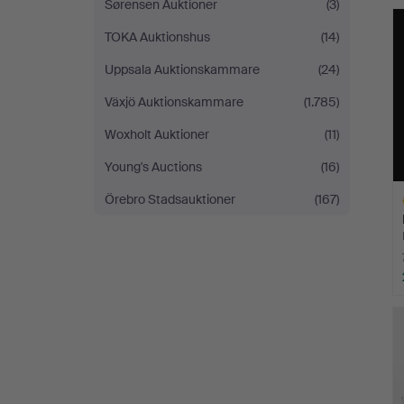
Sørensen Auktioner
(3)
TOKA Auktionshus
(14)
Uppsala Auktionskammare
(24)
Växjö Auktionskammare
(1.785)
Woxholt Auktioner
(11)
Young's Auctions
(16)
Örebro Stadsauktioner
(167)
A
O