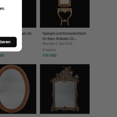
en.
AALTO. Spiegel, für
Spiegel und Konsolentisch
 Finnland.
im Neo-Rokoko-St…
tieren
t 6. Apr 2026
Beendet 2. Apr 2026
te
9 Gebote
SD
179 USD