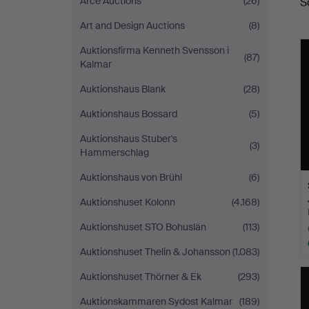
Arce Auctions
(26)
S
Art and Design Auctions
(8)
Auktionsfirma Kenneth Svensson i
(87)
Kalmar
Auktionshaus Blank
(28)
Auktionshaus Bossard
(5)
Auktionshaus Stuber's
(3)
Hammerschlag
Auktionshaus von Brühl
(6)
Auktionshuset Kolonn
(4.168)
Auktionshuset STO Bohuslän
(113)
Auktionshuset Thelin & Johansson
(1.083)
Auktionshuset Thörner & Ek
(293)
Auktionskammaren Sydost Kalmar
(189)