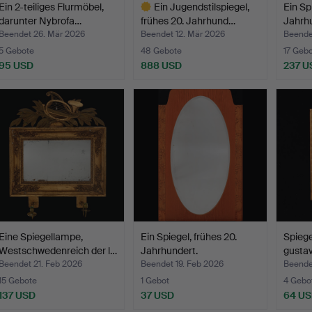
Ein 2-teiliges Flurmöbel,
Ein Jugendstilspiegel,
Ein Sp
darunter Nybrofa…
frühes 20. Jahrhund…
Jahrhu
Beendet 26. Mär 2026
Beendet 12. Mär 2026
Beende
5 Gebote
48 Gebote
17 Geb
95 USD
888 USD
237 U
Ausgewähltes
Objekt
Eine Spiegellampe,
Ein Spiegel, frühes 20.
Spieg
Westschwedenreich der l…
Jahrhundert.
gustav
Beendet 21. Feb 2026
Beendet 19. Feb 2026
Beende
15 Gebote
1 Gebot
4 Gebo
137 USD
37 USD
64 U