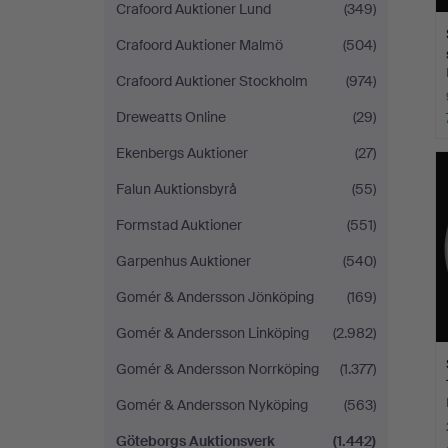
Crafoord Auktioner Lund
(349)
Crafoord Auktioner Malmö
(504)
Crafoord Auktioner Stockholm
(974)
Dreweatts Online
(29)
Ekenbergs Auktioner
(27)
Falun Auktionsbyrå
(55)
Formstad Auktioner
(551)
Garpenhus Auktioner
(540)
Gomér & Andersson Jönköping
(169)
Gomér & Andersson Linköping
(2.982)
Gomér & Andersson Norrköping
(1.377)
Gomér & Andersson Nyköping
(563)
Göteborgs Auktionsverk
(1.442)