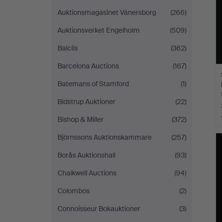
Auktionsmagasinet Vänersborg
(266)
Auktionsverket Engelholm
(509)
Balclis
(362)
Barcelona Auctions
(167)
Batemans of Stamford
(1)
Bidstrup Auktioner
(22)
Bishop & Miller
(372)
Björnssons Auktionskammare
(257)
Borås Auktionshall
(93)
Chalkwell Auctions
(94)
Colombos
(2)
Connoisseur Bokauktioner
(3)