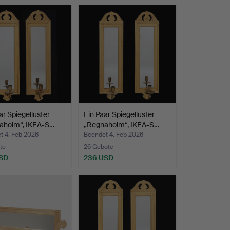
ar Spiegellüster
Ein Paar Spiegellüster
aholm“, IKEA-S…
„Regnaholm“, IKEA-S…
t 4. Feb 2026
Beendet 4. Feb 2026
te
26 Gebote
SD
236 USD