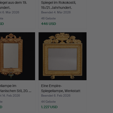
iegel aus dem 19.
Spiegel im Rokokostil,
ndert.
19./21. Jahrhundert.
t 6. Mär 2026
Beendet 4. Mär 2026
ote
46 Gebote
SD
446 USD
ellampe im
Eine Empire-
ianischen Stil, 20. …
Spiegellampe, Werkstatt
von Jo…
t 14. Feb 2026
Beendet 6. Feb 2026
te
44 Gebote
SD
1.227 USD