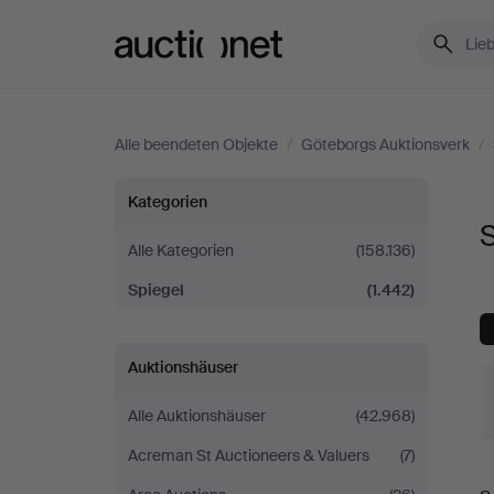
Auctionet.com
Alle beendeten Objekte
/
Göteborgs Auktionsverk
/
Spiegel
Kategorien
S
bei
Alle Kategorien
(158.136)
Spiegel
(1.442)
Göteborgs
Auktionsverk
Auktionshäuser
Alle Auktionshäuser
(42.968)
Acreman St Auctioneers & Valuers
(7)
E