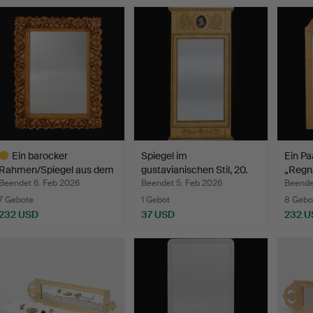
Ein barocker
Spiegel im
Ein Pa
Rahmen/Spiegel aus dem
gustavianischen Stil, 20.
„Regn
19. Ja…
Jahrh…
Beendet 6. Feb 2026
Beendet 5. Feb 2026
Beende
7 Gebote
1 Gebot
8 Gebo
232 USD
37 USD
232 U
usgewähltes
bjekt