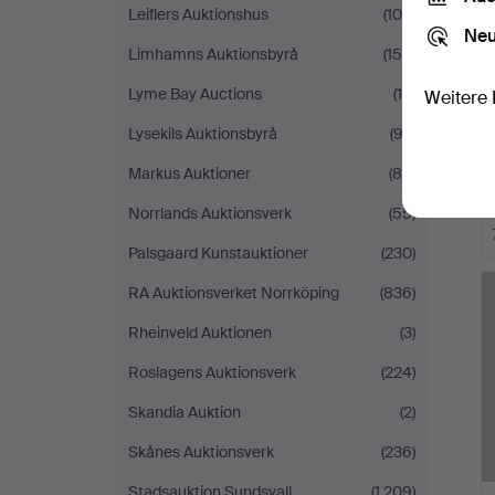
Leiflers Auktionshus
(105)
Neu
Limhamns Auktionsbyrå
(158)
Lyme Bay Auctions
(15)
Weitere 
Lysekils Auktionsbyrå
(92)
Markus Auktioner
(88)
Norrlands Auktionsverk
(55)
Palsgaard Kunstauktioner
(230)
A
O
RA Auktionsverket Norrköping
(836)
Rheinveld Auktionen
(3)
Roslagens Auktionsverk
(224)
Skandia Auktion
(2)
Skånes Auktionsverk
(236)
Stadsauktion Sundsvall
(1.209)