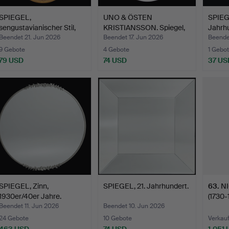
SPIEGEL,
UNO & ÖSTEN
SPIEGE
sengustavianischer Stil,
KRISTIANSSON. Spiegel,
Jahrhu
zweite H…
Luxus, …
Beendet 21. Jun 2026
Beendet 17. Jun 2026
Beende
9 Gebote
4 Gebote
1 Gebot
79 USD
74 USD
37 US
SPIEGEL, Zinn,
SPIEGEL, 21. Jahrhundert.
63
.
N
1930er/40er Jahre.
(1730-
gusta
Beendet 11. Jun 2026
Beendet 10. Jun 2026
24 Gebote
10 Gebote
Verkauf
463 USD
74 USD
1.051