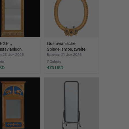
IEGEL,
Gustavianische
stavianisch,
Spiegellampe, zweite
chrieben …
Hälfte…
t 23. Jun 2026
Beendet 21. Jun 2026
ote
7 Gebote
SD
473 USD
hltes