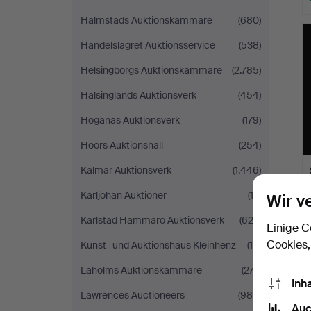
Halmstads Auktionskammare
(680)
Handelslagret Auktionsservice
(538)
Helsingborgs Auktionskammare
(2.785)
Hälsinglands Auktionsverk
(454)
Höganäs Auktionsverk
(179)
Höörs Auktionshall
(254)
Kalmar Auktionsverk
(1.446)
Karljohan Auktioner
(12)
Wir v
Karlstad Hammarö Auktionsverk
(622)
Einige C
Cookies,
Kunst- und Auktionshaus Kleinhenz
(16)
Laholms Auktionskammare
(277)
Inh
Lawrences Auctioneers
(988)
Auc