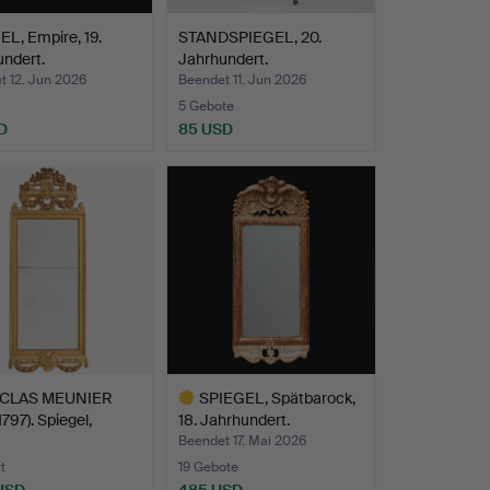
L, Empire, 19.
STANDSPIEGEL, 20.
ndert.
Jahrhundert.
t 12. Jun 2026
Beendet 11. Jun 2026
5 Gebote
D
85 USD
ICLAS MEUNIER
SPIEGEL, Spätbarock,
1797). Spiegel,
18. Jahrhundert.
…
Beendet 17. Mai 2026
t
19 Gebote
 USD
485 USD