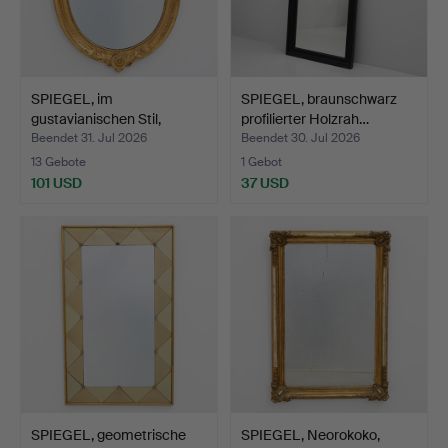
SPIEGEL, im
SPIEGEL, braunschwarz
gustavianischen Stil,
profilierter Holzrah…
Hultberg…
Beendet 31. Jul 2026
Beendet 30. Jul 2026
13 Gebote
1 Gebot
101 USD
37 USD
SPIEGEL, geometrische
SPIEGEL, Neorokoko,