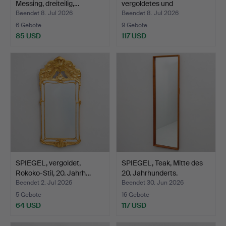
Messing, dreiteilig,…
vergoldetes und
patiniertes…
Beendet 8. Jul 2026
Beendet 8. Jul 2026
6 Gebote
9 Gebote
85 USD
117 USD
SPIEGEL, vergoldet,
SPIEGEL, Teak, Mitte des
Rokoko-Stil, 20. Jahrh…
20. Jahrhunderts.
Beendet 2. Jul 2026
Beendet 30. Jun 2026
5 Gebote
16 Gebote
64 USD
117 USD