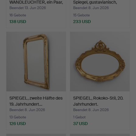
WANDLEUCHTER, ein Paar,
Spiegel, gustavianisch,
Zinn…
Me…
Beendet 13. Jun 2026
Beendet 8. Jun 2026
16 Gebote
15 Gebote
138 USD
233 USD
Ausgewähltes
Objekt
SPIEGEL, zweite Hälfte des
SPIEGEL, Rokoko-Stil, 20.
19. Jahrhundert…
Jahrhundert.
Beendet 8. Jun 2026
Beendet 8. Jun 2026
13 Gebote
1 Gebot
126 USD
37 USD