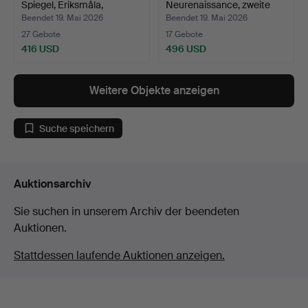
Spiegel, Eriksmåla,
Neurenaissance, zweite
bemaltes…
Hälf…
Beendet 19. Mai 2026
Beendet 19. Mai 2026
27 Gebote
17 Gebote
416 USD
496 USD
Ausgewähltes
Objekt
Weitere Objekte anzeigen
Suche speichern
Auktionsarchiv
Sie suchen in unserem Archiv der beendeten
Auktionen.
Stattdessen laufende Auktionen anzeigen.