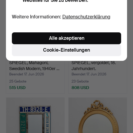
Websites für Sie zu bewerben.
Weitere Informationen:
Datenschutzerklärung
Alle akzeptieren
Cookie-Einstellungen
SPIEGEL, Mahagoni,
SPIEGEL, vergoldet, 18.
Swedish Modern, 1940er …
Jahrhundert.
Beendet 17. Jun 2026
Beendet 17. Jun 2026
25 Gebote
23 Gebote
515 USD
808 USD