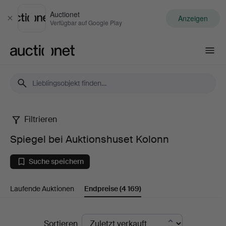
Auctionet
Anzeigen
Schließen
Verfügbar auf Google Play
Auctionet.com
Filtrieren
Spiegel
Spiegel bei Auktionshuset Kolonn
bei
Suche speichern
Auktionshuset
Laufende Auktionen
Endpreise
(4 169)
Kolonn
Endpreise
Sortieren