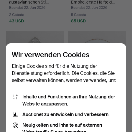
gustavianischen Sti…
Empire, erste Hälfte d…
Beendet 22. Jun 2026
Beendet 22. Jun 2026
2 Gebote
5 Gebote
43 USD
85 USD
Wir verwenden Cookies
Einige Cookies sind für die Nutzung der
Dienstleistung erforderlich. Die Cookies, die Sie
selbst verwalten können, werden verwendet, um:
SPIEGEL, bemaltes Holz,
SPIEGEL, Funkis, 1930er
Inhalte und Funktionen an Ihre Nutzung der
Rokoko-Stil, 20. J…
Jahre.
Website anzupassen.
Beendet 19. Jun 2026
Beendet 18. Jun 2026
1 Gebot
1 Gebot
Auctionet zu entwickeln und verbessern.
37 USD
37 USD
Neuigkeiten und Inhalte auf externen