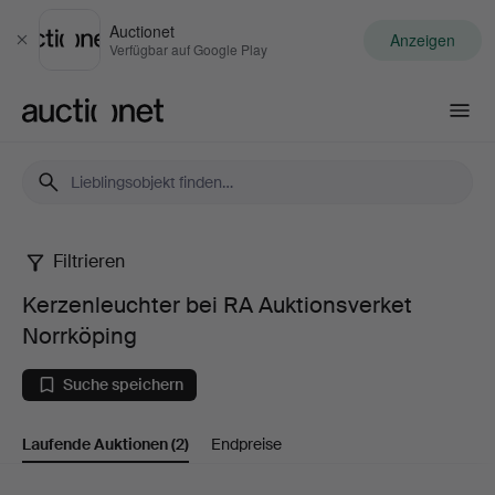
Auctionet
Anzeigen
Schließen
Verfügbar auf Google Play
Auctionet.com
Filtrieren
Kerzenleuchter
Kerzenleuchter bei RA Auktionsverket
bei
Norrköping
RA
Suche speichern
Auktionsverket
Laufende Auktionen
(2)
Endpreise
Norrköping