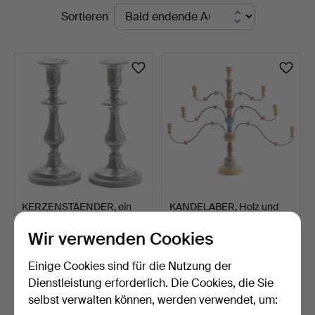
Laufende
Sortieren
Auktionen
KERZENSTÄENDER, ein
KANDELABER, Holz und
Paar, Zinn, England 19…
Metall, 7-armig.
Wir verwenden Cookies
6 Tage
9 Tage
Schätzwert
Schätzwert
Einige Cookies sind für die Nutzung der
85 USD
64 USD
Dienstleistung erforderlich. Die Cookies, die Sie
selbst verwalten können, werden verwendet, um:
Suche speichern