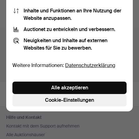
Sie können auch in
Beendete Auktionen aus unserem
Inhalte und Funktionen an Ihre Nutzung der
Archiv
suchen.
Website anzupassen.
Auctionet zu entwickeln und verbessern.
Objekte in Schweden
Neuigkeiten und Inhalte auf externen
Websites für Sie zu bewerben.
Hier sehen sie nur Auktionen in Schweden. Wir haben
Transporte zur Festpreisen für alle Objekte.
Weitere Informationen:
Datenschutzerklärung
Objekte außerhalb Schweden zeigen
Alle akzeptieren
Cookie-Einstellungen
Fußzeilen-
Hilfe und Kontakt
Navigation
Kontakt mit dem Support aufnehmen
Alle Auktionshäuser