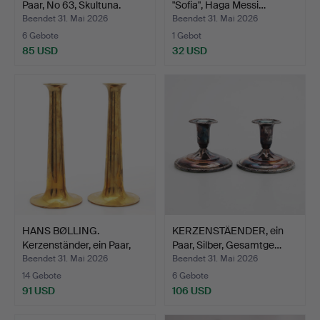
Paar, No 63, Skultuna.
"Sofia", Haga Messi…
Beendet 31. Mai 2026
Beendet 31. Mai 2026
6 Gebote
1 Gebot
85 USD
32 USD
HANS BØLLING.
KERZENSTÄENDER, ein
Kerzenständer, ein Paar,
Paar, Silber, Gesamtge…
Mes…
Beendet 31. Mai 2026
Beendet 31. Mai 2026
14 Gebote
6 Gebote
91 USD
106 USD