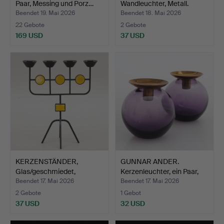
Paar, Messing und Porz…
Wandleuchter, Metall.
Beendet 19. Mai 2026
Beendet 18. Mai 2026
22 Gebote
2 Gebote
169 USD
37 USD
KERZENSTÄNDER,
GUNNAR ANDER.
Glas/geschmiedet,
Kerzenleuchter, ein Paar,
Konstglas…
Me…
Beendet 17. Mai 2026
Beendet 17. Mai 2026
2 Gebote
1 Gebot
37 USD
32 USD