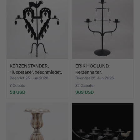
KERZENSTÄNDER,
ERIK HÖGLUND.
"Tuppstake", geschmiedet,
Kerzenhalter,
z…
Glas/Schmiedee…
Beendet 25. Jun 2026
Beendet 25. Jun 2026
7 Gebote
32 Gebote
58 USD
389 USD