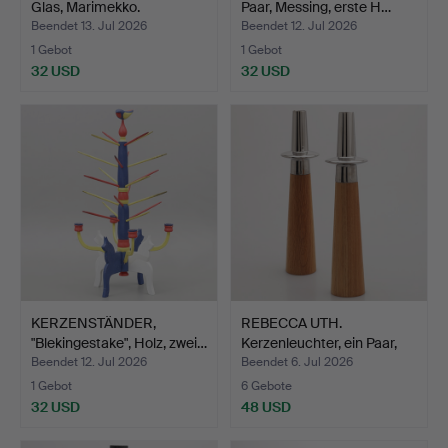
Glas, Marimekko.
Paar, Messing, erste H…
Beendet 13. Jul 2026
Beendet 12. Jul 2026
1 Gebot
1 Gebot
32 USD
32 USD
KERZENSTÄNDER,
REBECCA UTH.
"Blekingestake", Holz, zwei…
Kerzenleuchter, ein Paar,
"El…
Beendet 12. Jul 2026
Beendet 6. Jul 2026
1 Gebot
6 Gebote
32 USD
48 USD