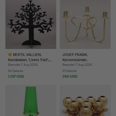
BERTIL VALLIEN.
JOSEF FRANK.
Kandelaber, "Livets Träd",…
Kerzenständer,
"Vänskapsknute…
Beendet 7. Aug 2026
Beendet 7. Aug 2026
54 Gebote
31 Gebote
1.017 USD
296 USD
Ausgewähltes
Objekt