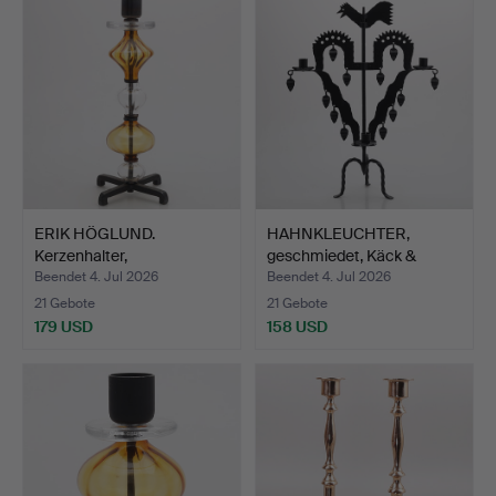
ERIK HÖGLUND.
HAHNKLEUCHTER,
Kerzenhalter,
geschmiedet, Käck &
Glas/geschmied…
Hedbys,…
Beendet 4. Jul 2026
Beendet 4. Jul 2026
21 Gebote
21 Gebote
179 USD
158 USD