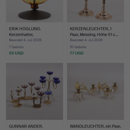
ERIK HÖGLUND.
KERZENLEUCHTER, 1
Kerzenhalter,
Paar, Messing, Höhe 51 c…
Glas/Schmiedee…
Beendet 4. Jul 2026
Beendet 4. Jul 2026
7 Gebote
10 Gebote
55 USD
77 USD
GUNNAR ANDER.
WANDLEUCHTER, ein Paar,