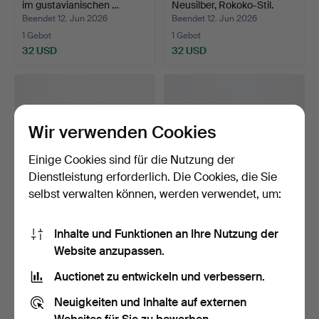
im gustavianischen …
Neusilber, Rokoko-Stil.
Beendet 12. Jun 2026
Beendet 12. Jun 2026
1 Gebot
1 Gebot
32 USD
32 USD
Wir verwenden Cookies
Einige Cookies sind für die Nutzung der
Dienstleistung erforderlich. Die Cookies, die Sie
selbst verwalten können, werden verwendet, um:
KERZENSTÄNDER, 3 Stk.,
KERZENHALTER, 3 Stk.,
Inhalte und Funktionen an Ihre Nutzung der
Glas, Orrefors.
"Kin Votives", Skult…
Website anzupassen.
Beendet 11. Jun 2026
Beendet 11. Jun 2026
1 Gebot
2 Gebote
Auctionet zu entwickeln und verbessern.
32 USD
37 USD
Neuigkeiten und Inhalte auf externen