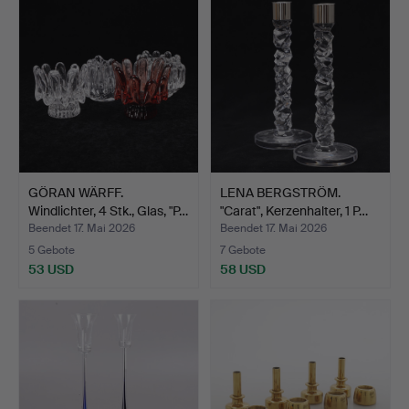
GÖRAN WÄRFF.
LENA BERGSTRÖM.
Windlichter, 4 Stk., Glas, "P…
"Carat", Kerzenhalter, 1 P…
Beendet 17. Mai 2026
Beendet 17. Mai 2026
5 Gebote
7 Gebote
53 USD
58 USD