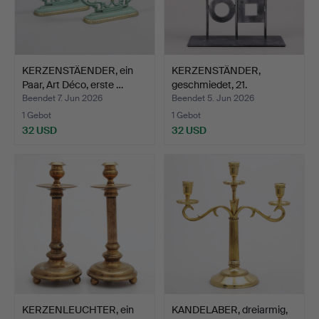
KERZENSTÄENDER, ein
KERZENSTÄNDER,
Paar, Art Déco, erste …
geschmiedet, 21.
Jahrhunder…
Beendet 7. Jun 2026
Beendet 5. Jun 2026
1 Gebot
1 Gebot
32 USD
32 USD
KERZENLEUCHTER, ein
KANDELABER, dreiarmig,