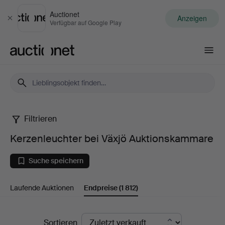
Auctionet
Anzeigen
Schließen
Verfügbar auf Google Play
Auctionet.com
Filtrieren
Kerzenleuchter
Kerzenleuchter bei Växjö Auktionskammare
bei
Suche speichern
Växjö
Laufende Auktionen
Endpreise
(1 812)
Auktionskammare
Endpreise
Sortieren