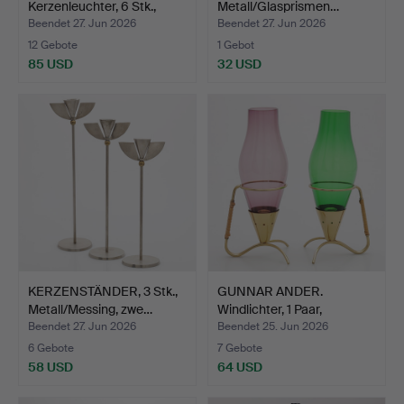
Kerzenleuchter, 6 Stk.,
Metall/Glasprismen…
Mess…
Beendet 27. Jun 2026
Beendet 27. Jun 2026
12 Gebote
1 Gebot
85 USD
32 USD
KERZENSTÄNDER, 3 Stk.,
GUNNAR ANDER.
Metall/Messing, zwe…
Windlichter, 1 Paar,
Messing…
Beendet 27. Jun 2026
Beendet 25. Jun 2026
6 Gebote
7 Gebote
58 USD
64 USD