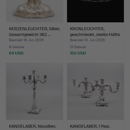
KERZENLEUCHTER, Silber,
KRONLEUCHTER,
Gesamtgewicht 382 …
geschmiedet, zweite Hälfte
d…
Beendet 19. Jun 2026
Beendet 13. Jun 2026
8 Gebote
13 Gebote
64 USD
155 USD
KANDELABER, Neusilber,
KANDELABER, 1 Paar,