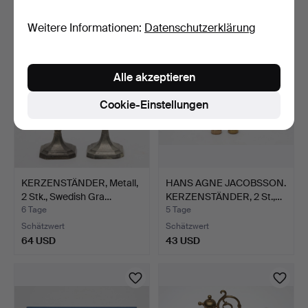
64 USD
53 USD
Weitere Informationen:
Datenschutzerklärung
Alle akzeptieren
Cookie-Einstellungen
KERZENSTÄNDER, Metall,
HANS AGNE JACOBSSON.
2 Stk., Swedish Gra…
KERZENSTÄNDER, 2 St.,…
6 Tage
5 Tage
Schätzwert
Schätzwert
64 USD
43 USD