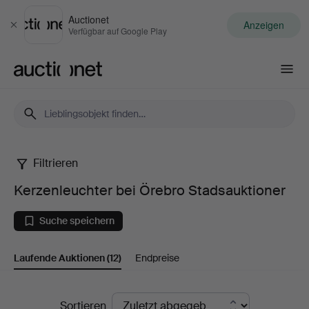
Auctionet
Anzeigen
Schließen
Verfügbar auf Google Play
Auctionet.com
Filtrieren
Kerzenleuchter
Kerzenleuchter bei Örebro Stadsauktioner
bei
Suche speichern
Örebro
Laufende Auktionen
(12)
Endpreise
Stadsauktioner
Laufende
Sortieren