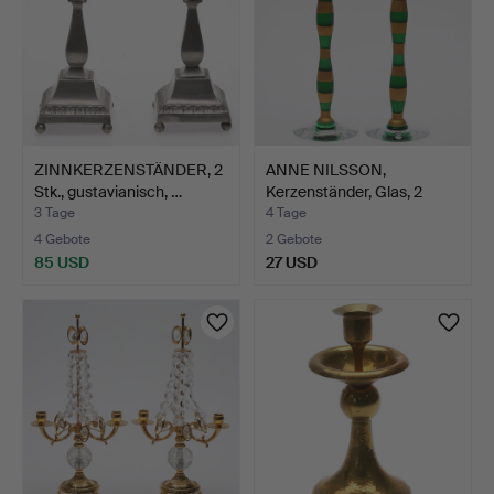
ZINNKERZENSTÄNDER, 2
ANNE NILSSON,
Stk., gustavianisch, …
Kerzenständer, Glas, 2
Stück…
3 Tage
4 Tage
4 Gebote
2 Gebote
85 USD
27 USD