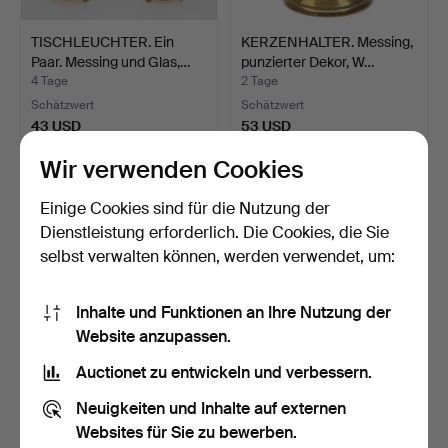
TISCHLEUCHTER. Ein
KERZENHALTER. Messing,
Paar. Messing und Glas,…
punzierter Dekor, W…
4 Tage
2 Tage
Schätzwert
Schätzwert
43 USD
53 USD
Wir verwenden Cookies
Einige Cookies sind für die Nutzung der
Dienstleistung erforderlich. Die Cookies, die Sie
selbst verwalten können, werden verwendet, um:
Inhalte und Funktionen an Ihre Nutzung der
Website anzupassen.
Auctionet zu entwickeln und verbessern.
KERZENSTÄNDER. 3
KERZENSTÄNDER AUS
Stück. Messing, Scandia
MARMOR, 2 Stk.
Neuigkeiten und Inhalte auf externen
&…
3 Tage
5 Tage
Websites für Sie zu bewerben.
Schätzwert
Schätzwert