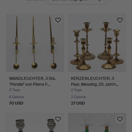
Auktionen
WANDLEUCHTER, 3 Stk.
KERZENLEUCHTER. 3
"Pendel" von Pierre F…
Paar. Messing, 20. Jahrh…
3 Tage
2 Tage
6 Gebote
2 Gebote
70 USD
27 USD