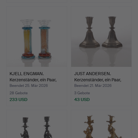
KJELL ENGMAN.
JUST ANDERSEN.
Kerzenständer, ein Paar,
Kerzenständer, ein Paar,
„Ca…
Zi…
Beendet 25. Mär 2026
Beendet 21. Mär 2026
28 Gebote
3 Gebote
233 USD
43 USD