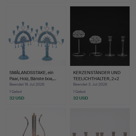
SMÅLANDSSTAKE, ein
KERZENSTÄNDER UND
Paar, Holz, Bänste boa,…
TEELICHTHALTER, 2+2
Stk.…
Beendet 19. Jul 2026
Beendet 3. Jul 2026
1 Gebot
1 Gebot
32 USD
32 USD