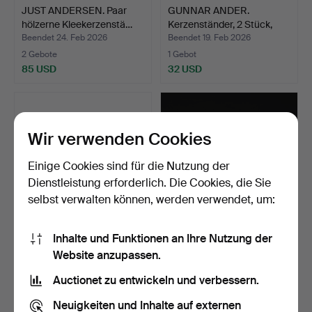
JUST ANDERSEN. Paar
GUNNAR ANDER.
hölzerne Kleekerzenstä…
Kerzenständer, 2 Stück,
Meta…
Beendet 24. Feb 2026
Beendet 19. Feb 2026
2 Gebote
1 Gebot
85 USD
32 USD
Wir verwenden Cookies
Einige Cookies sind für die Nutzung der
Dienstleistung erforderlich. Die Cookies, die Sie
selbst verwalten können, werden verwendet, um:
Inhalte und Funktionen an Ihre Nutzung der
Ein Satz von 3
KJELL ENGMAN.
Website anzupassen.
Nachtkerzenleuchtern und
Kerzenständer, 5 Stück,
Bü…
„Fan…
Beendet 9. Feb 2026
Beendet 5. Feb 2026
Auctionet zu entwickeln und verbessern.
1 Gebot
3 Gebote
32 USD
43 USD
Neuigkeiten und Inhalte auf externen