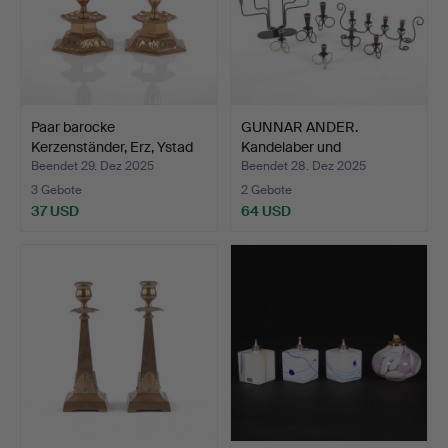
Paar barocke
GUNNAR ANDER.
Kerzenständer, Erz, Ystad
Kandelaber und
Met…
Kerzenhalter,…
Beendet 29. Dez 2025
Beendet 28. Dez 2025
3 Gebote
2 Gebote
37 USD
64 USD