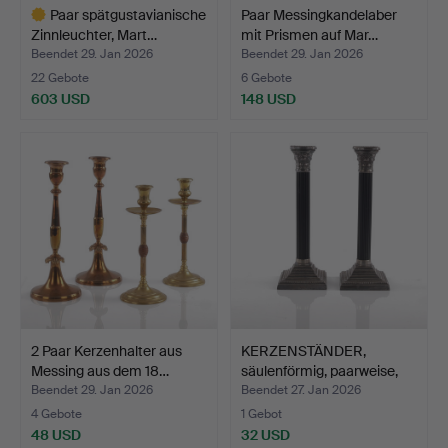
Paar spätgustavianische
Paar Messingkandelaber
Zinnleuchter, Mart…
mit Prismen auf Mar…
Beendet 29. Jan 2026
Beendet 29. Jan 2026
22 Gebote
6 Gebote
603 USD
148 USD
Ausgewähltes
Objekt
2 Paar Kerzenhalter aus
KERZENSTÄNDER,
Messing aus dem 18…
säulenförmig, paarweise,
ze…
Beendet 29. Jan 2026
Beendet 27. Jan 2026
4 Gebote
1 Gebot
48 USD
32 USD