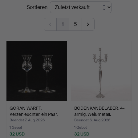
Endpreise
Sortieren
i
Kalmar
1
5
GÖRAN WÄRFF.
BODENKANDELABER, 4-
Kerzenleuchter, ein Paar,
armig, Weißmetall.
Kri…
Beendet 7. Aug 2026
Beendet 6. Aug 2026
1 Gebot
1 Gebot
32 USD
32 USD