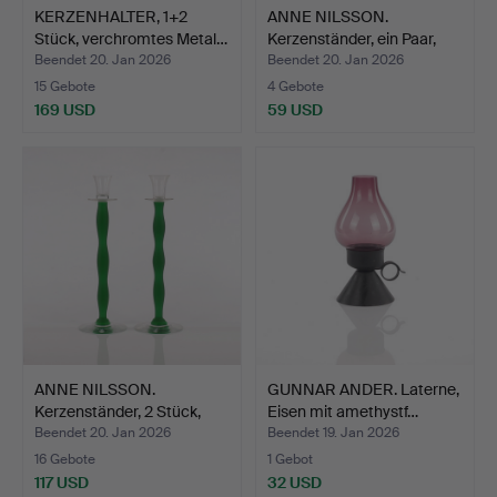
KERZENHALTER, 1+2
ANNE NILSSON.
Stück, verchromtes Metal…
Kerzenständer, ein Paar,
Orr…
Beendet 20. Jan 2026
Beendet 20. Jan 2026
15 Gebote
4 Gebote
169 USD
59 USD
ANNE NILSSON.
GUNNAR ANDER. Laterne,
Kerzenständer, 2 Stück,
Eisen mit amethystf…
„Cel…
Beendet 20. Jan 2026
Beendet 19. Jan 2026
16 Gebote
1 Gebot
117 USD
32 USD