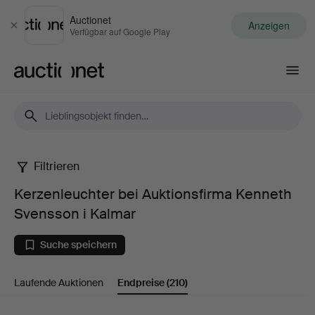
Auctionet
Anzeigen
Schließen
Verfügbar auf Google Play
Auctionet.com
Filtrieren
Kerzenleuchter
Kerzenleuchter bei Auktionsfirma Kenneth
bei
Svensson i Kalmar
Auktionsfirma
Suche speichern
Kenneth
Laufende Auktionen
Endpreise
(210)
Svensson