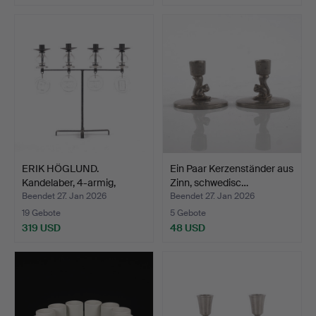
ERIK HÖGLUND.
Ein Paar Kerzenständer aus
Kandelaber, 4-armig,
Zinn, schwedisc…
geschmi…
Beendet 27. Jan 2026
Beendet 27. Jan 2026
19 Gebote
5 Gebote
319 USD
48 USD