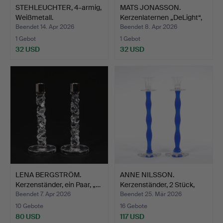
STEHLEUCHTER, 4-armig,
MATS JONASSON.
Weißmetall.
Kerzenlaternen „DeLight“,
3…
Beendet 14. Apr 2026
Beendet 8. Apr 2026
1 Gebot
1 Gebot
32 USD
32 USD
LENA BERGSTRÖM.
ANNE NILSSON.
Kerzenständer, ein Paar, „…
Kerzenständer, 2 Stück,
„Cel…
Beendet 7. Apr 2026
Beendet 25. Mär 2026
10 Gebote
16 Gebote
80 USD
117 USD