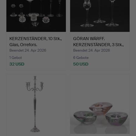
KERZENSTÄNDER, 10 Stk.,
GÖRAN WÄRFF.
Glas, Orrefors.
KERZENSTÄNDER, 3 Stk.,
"Princ…
Beendet 24. Apr 2026
Beendet 24. Apr 2026
1 Gebot
6 Gebote
32 USD
50 USD