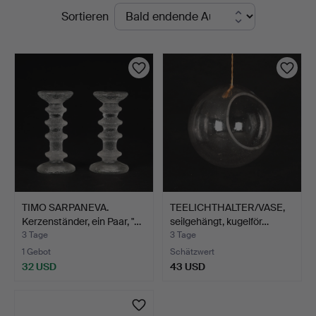
Laufende
Sortieren
i
Auktionen
Kalmar
TIMO SARPANEVA.
TEELICHTHALTER/VASE,
Kerzenständer, ein Paar, "…
seilgehängt, kugelför…
3 Tage
3 Tage
1 Gebot
Schätzwert
32 USD
43 USD