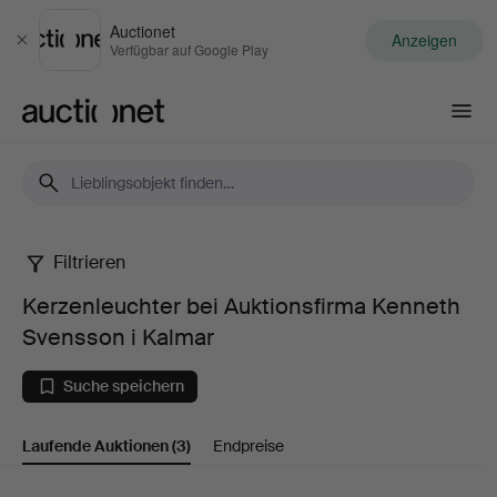
Auctionet
Anzeigen
Schließen
Verfügbar auf Google Play
Auctionet.com
Filtrieren
Kerzenleuchter
Kerzenleuchter bei Auktionsfirma Kenneth
bei
Svensson i Kalmar
Auktionsfirma
Suche speichern
Kenneth
Laufende Auktionen
(3)
Endpreise
Svensson