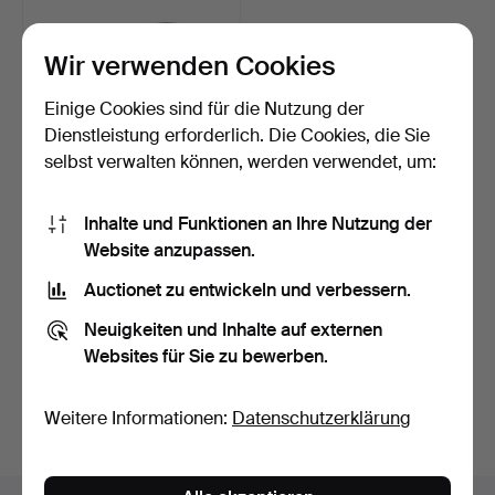
Wir verwenden Cookies
Einige Cookies sind für die Nutzung der
Dienstleistung erforderlich. Die Cookies, die Sie
selbst verwalten können, werden verwendet, um:
OLOF AHLBERG.
Inhalte und Funktionen an Ihre Nutzung der
Kerzenleuchter, ein Paar,
Zi…
4 Tage
Website anzupassen.
Schätzwert
Auctionet zu entwickeln und verbessern.
64 USD
Neuigkeiten und Inhalte auf externen
Suche speichern
Websites für Sie zu bewerben.
Sie können auch in
Beendete Auktionen aus unserem
Weitere Informationen:
Datenschutzerklärung
Archiv
suchen.