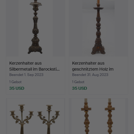
Kerzenhalter aus
Kerzenhalter aus
Silbermetall im Barocksti…
geschnitztem Holz im
neob…
Beendet 1. Sep 2023
Beendet 31. Aug 2023
1 Gebot
1 Gebot
35 USD
35 USD