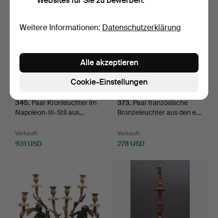
Websites für Sie zu bewerben.
Weitere Informationen:
Datenschutzerklärung
Alle akzeptieren
Cookie-Einstellungen
345
.
Paar Kronleuchter im
373
.
Paar französische
Napoleon-III-Stil aus…
Bronzeleuchter aus den e…
Verkauft
Verkauft
931 USD
278 USD