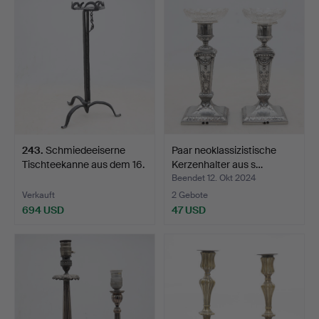
243
.
Schmiedeeiserne
Paar neoklassizistische
Tischteekanne aus dem 16.
Kerzenhalter aus s…
…
Beendet 12. Okt 2024
Verkauft
2 Gebote
694 USD
47 USD