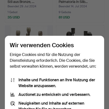
Stil aus Bronze, …
Palmatoria in Silb…
Beendet 29. Jul 2024
Beendet 14. Jul 2024
1 Gebot
9 Gebote
35 USD
81 USD
Wir verwenden Cookies
Einige Cookies sind für die Nutzung der
Dienstleistung erforderlich. Die Cookies, die Sie
selbst verwalten können, werden verwendet, um:
Designer-Kronleuchter in
Paar farbig patinierte
Inhalte und Funktionen an Ihre Nutzung der
Silber, um 1970.
Kerzenhalter aus Ga…
Website anzupassen.
Beendet 18. Jun 2024
Beendet 30. Mai 2024
19 Gebote
5 Gebote
Auctionet zu entwickeln und verbessern.
255 USD
290 USD
Neuigkeiten und Inhalte auf externen