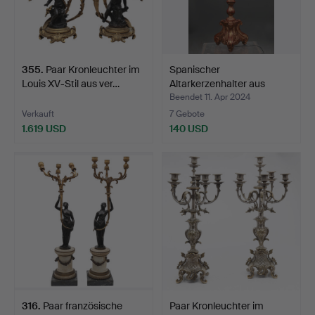
355
.
Paar Kronleuchter im
Spanischer
Louis XV-Stil aus ver…
Altarkerzenhalter aus
geschnitz…
Beendet 11. Apr 2024
Verkauft
7 Gebote
1.619 USD
140 USD
316
.
Paar französische
Paar Kronleuchter im