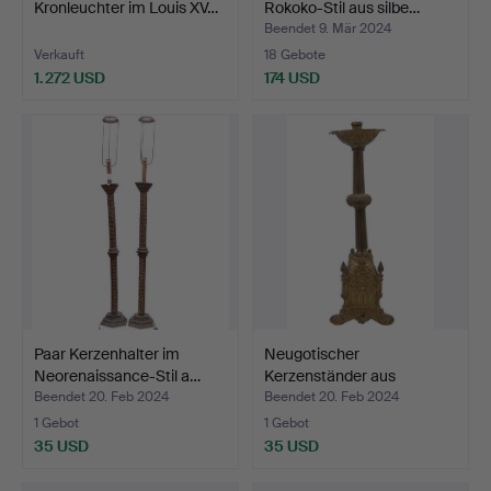
Kronleuchter im Louis XV…
Rokoko-Stil aus silbe…
Beendet 9. Mär 2024
Verkauft
18 Gebote
1.272 USD
174 USD
Paar Kerzenhalter im
Neugotischer
Neorenaissance-Stil a…
Kerzenständer aus
vergoldetem…
Beendet 20. Feb 2024
Beendet 20. Feb 2024
1 Gebot
1 Gebot
35 USD
35 USD