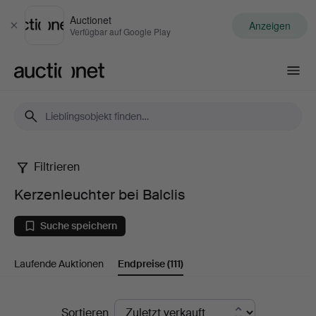
Auctionet
Anzeigen
Schließen
Verfügbar auf Google Play
Auctionet.com
Filtrieren
Kerzenleuchter
Kerzenleuchter bei Balclis
bei
Suche speichern
Balclis
Laufende Auktionen
Endpreise
(111)
Endpreise
Sortieren