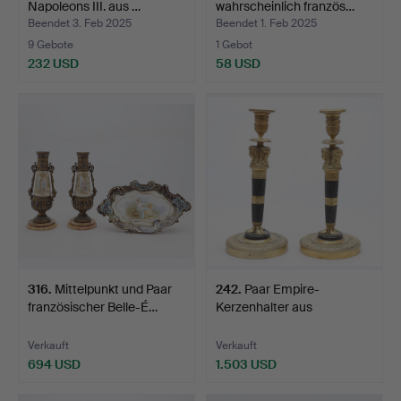
Napoleons III. aus …
wahrscheinlich französ…
Beendet 3. Feb 2025
Beendet 1. Feb 2025
9 Gebote
1 Gebot
232 USD
58 USD
316
.
Mittelpunkt und Paar
242
.
Paar Empire-
französischer Belle-É…
Kerzenhalter aus
vergoldeter u…
Verkauft
Verkauft
694 USD
1.503 USD