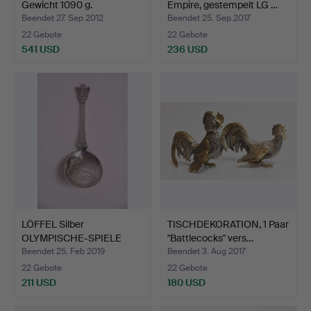
Gewicht 1090 g.
Empire, gestempelt LG …
Beendet 27. Sep 2012
Beendet 25. Sep 2017
22 Gebote
22 Gebote
541 USD
236 USD
LÖFFEL Silber
TISCHDEKORATION, 1 Paar
OLYMPISCHE-SPIELE
"Battlecocks" vers…
BERLIN 193…
Beendet 25. Feb 2019
Beendet 3. Aug 2017
22 Gebote
22 Gebote
211 USD
180 USD