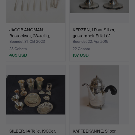
JACOB ÄNGMAN.
KERZEN, 1 Paar Silber,
Besteckset, 28-teilig,
gestempelt Erik Löf…
„Rose…
Beendet 31. Okt 2023
Beendet 22. Apr 2015
23 Gebote
22 Gebote
485 USD
137 USD
SILBER, 14 Teile, 1900er,
KAFFEEKANNE, Silber