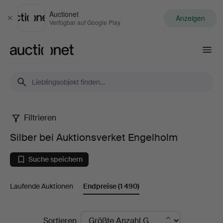
Auctionet
Anzeigen
Schließen
Verfügbar auf Google Play
Auctionet.com
Filtrieren
Silber
Silber bei Auktionsverket Engelholm
bei
Suche speichern
Auktionsverket
Laufende Auktionen
Endpreise
(1 490)
Engelholm
Endpreise
Sortieren