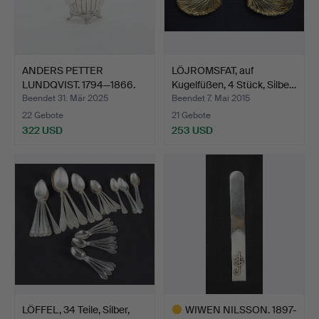
ANDERS PETTER
LÖJROMSFAT, auf
LUNDQVIST. 1794—1866.
Kugelfüßen, 4 Stück, Silbe…
Teekan…
Beendet 31. Mär 2025
Beendet 7. Mai 2015
22 Gebote
21 Gebote
322 USD
253 USD
LÖFFEL, 34 Teile, Silber,
WIWEN NILSSON. 1897-