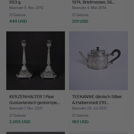
953 g.
1974, Briefmesser, Sil…
Beendet 5. Nov 2012
Beendet 4. Mär 2014
21 Gebote
21 Gebote
449 USD
201 USD
Ausgewähltes
Objekt
KERZENHALTER 1 Paar
TEEKANNE dänisch Silber
Gustavianisch gestempe…
A.Halberstadt Eftf…
Beendet 7. Nov 2021
Beendet 20. Jul 2021
21 Gebote
21 Gebote
2.055 USD
183 USD