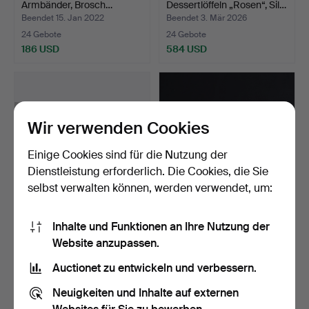
Armbänder, Brosch…
Dessertlöffeln „Rosen“, Sil…
Beendet 15. Jan 2022
Beendet 3. Mär 2026
24 Gebote
24 Gebote
186 USD
584 USD
Wir verwenden Cookies
Einige Cookies sind für die Nutzung der
Dienstleistung erforderlich. Die Cookies, die Sie
selbst verwalten können, werden verwendet, um:
BESTECK, 105-teilig
BJÖRN WECKSTRÖM. b
Inhalte und Funktionen an Ihre Nutzung der
"Birgitta" Neusilber.
1935, Lapponia, Halsket…
Website anzupassen.
Beendet 10. Sep 2016
Beendet 2. Aug 2021
23 Gebote
23 Gebote
Auctionet zu entwickeln und verbessern.
359 USD
357 USD
Neuigkeiten und Inhalte auf externen