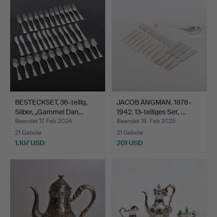
BESTECKSET, 36-teilig,
JACOB ÄNGMAN. 1876-
Silber, „Gammel Dan…
1942. 13-teiliges Set, …
Beendet 17. Feb 2024
Beendet 18. Feb 2025
21 Gebote
21 Gebote
1.107 USD
201 USD