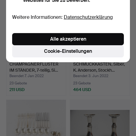
Websites für Sie zu bewerben.
Weitere Informationen:
Datenschutzerklärung
Alle akzeptieren
Cookie-Einstellungen
CHAMPAGNERFLÜSTER
SCHMUCKKASTEN, Silber,
IM STÄNDER, 7-teilig, Si…
K. Anderson, Stockh…
Beendet 7. Jan 2022
Beendet 3. Jun 2022
23 Gebote
23 Gebote
211 USD
464 USD