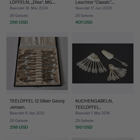
LÖFFELN, „Disa“, MG…
Leuchter "Classic"…
Beendet 18. Mär 2024
Beendet 17. Jan 2023
26 Gebote
26 Gebote
296 USD
401 USD
TEELÖFFEL 12 Silber Georg
KUCHENGABELN,
Jensen.
TEELÖFFEL,
KUCHENSPAUL, 25 S…
Beendet 6. Apr 2021
Beendet 1. Mai 2016
26 Gebote
25 Gebote
298 USD
190 USD