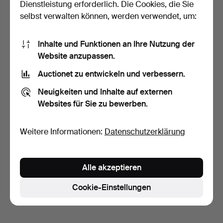
Dienstleistung erforderlich. Die Cookies, die Sie
selbst verwalten können, werden verwendet, um:
Inhalte und Funktionen an Ihre Nutzung der
Website anzupassen.
Auctionet zu entwickeln und verbessern.
SAUCENLÖFFEL,
ZUCKERZANGE Silber 42
Neuigkeiten und Inhalte auf externen
Gramm,…
3 Tage
Websites für Sie zu bewerben.
Schätzwert
74 USD
Weitere Informationen:
Datenschutzerklärung
Suche speichern
Sie können auch in
Beendete Auktionen aus unserem
Alle akzeptieren
Archiv
suchen.
Cookie-Einstellungen