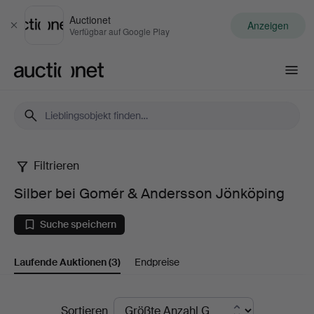
Auctionet
Anzeigen
Schließen
Verfügbar auf Google Play
Auctionet.com
Filtrieren
Silber
Silber bei Gomér & Andersson Jönköping
bei
Suche speichern
Gomér
Laufende Auktionen
(3)
Endpreise
&
Andersson
Laufende
Sortieren