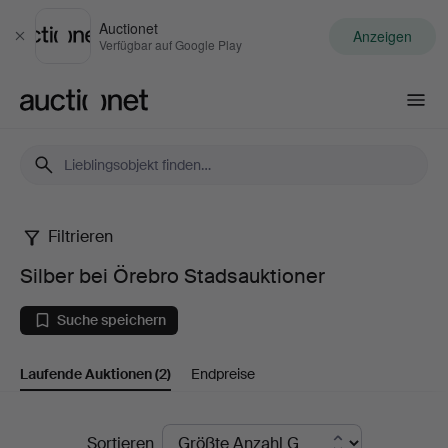
Auctionet
Anzeigen
Schließen
Verfügbar auf Google Play
Auctionet.com
Filtrieren
Silber
Silber bei Örebro Stadsauktioner
bei
Suche speichern
Örebro
Laufende Auktionen
(2)
Endpreise
Stadsauktioner
Laufende
Sortieren