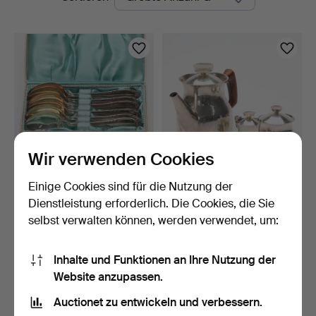
Auktionen
Wir verwenden Cookies
Einige Cookies sind für die Nutzung der
KAFFELÖFFEL 6 Stück
ERIC LÖFMAN.
Silber, 99 Gramm "Slot…
SILBERSERVICE, 1980.
Dienstleistung erforderlich. Die Cookies, die Sie
3 Tage
3 Tage
selbst verwalten können, werden verwendet, um:
4 Gebote
1 Gebot
64 USD
869 USD
Inhalte und Funktionen an Ihre Nutzung der
Website anzupassen.
Suche speichern
Auctionet zu entwickeln und verbessern.
Sie können auch in
Beendete Auktionen aus unserem