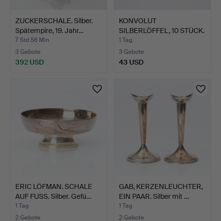
ZUCKERSCHALE. Silber.
KONVOLUT
Spätempire, 19. Jahr…
SILBERLÖFFEL, 10 STÜCK.
Gewicht c…
7 Std 56 Min
1 Tag
3 Gebote
3 Gebote
392 USD
43 USD
ERIC LÖFMAN. SCHALE
GAB, KERZENLEUCHTER,
AUF FUSS. Silber. Gefü…
EIN PAAR. Silber mit …
1 Tag
1 Tag
2 Gebote
2 Gebote