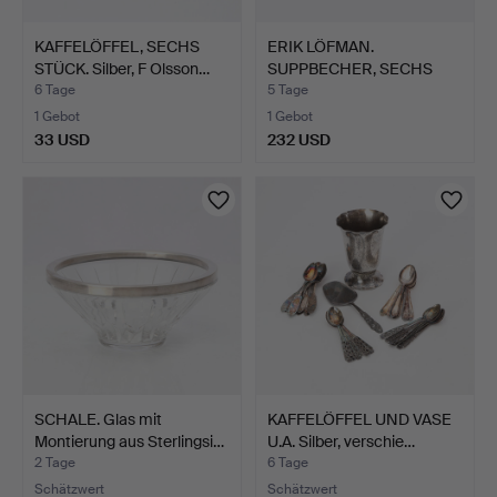
KAFFELÖFFEL, SECHS
ERIK LÖFMAN.
STÜCK. Silber, F Olsson…
SUPPBECHER, SECHS
STÜCK. Silb…
6 Tage
5 Tage
1 Gebot
1 Gebot
33 USD
232 USD
SCHALE. Glas mit
KAFFELÖFFEL UND VASE
Montierung aus Sterlingsi…
U.A. Silber, verschie…
2 Tage
6 Tage
Schätzwert
Schätzwert