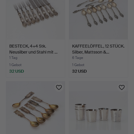
BESTECK, 4+4 Stk.
KAFFEELÖFFEL, 12 STÜCK.
Neusilber und Stahl mit …
Silber, Mattsson &…
1 Tag
6 Tage
1 Gebot
1 Gebot
32 USD
32 USD