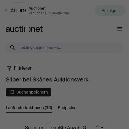
Auctionet
Anzeigen
Schließen
Verfügbar auf Google Play
Auctionet.com
Filtrieren
Silber
Silber bei Skånes Auktionsverk
bei
Suche speichern
Skånes
Laufende Auktionen
(35)
Endpreise
Auktionsverk
Laufende
Sortieren