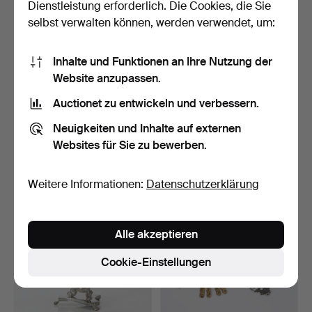
Dienstleistung erforderlich. Die Cookies, die Sie
selbst verwalten können, werden verwendet, um:
Inhalte und Funktionen an Ihre Nutzung der
Website anzupassen.
Auctionet zu entwickeln und verbessern.
VASE UND SCHALE. Silber.
CORNELIS POPPE.
Thailand. Gewicht…
POKAL MIT DECKEL. Silber
Neuigkeiten und Inhalte auf externen
m…
1 Tag
6 Tage
Websites für Sie zu bewerben.
3 Gebote
3 Gebote
117 USD
1.497 USD
Weitere Informationen:
Datenschutzerklärung
Ausgewähltes
Objekt
Alle akzeptieren
Cookie-Einstellungen