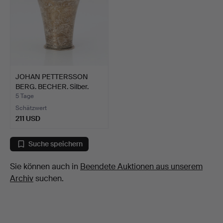
JOHAN PETTERSSON
BERG. BECHER. Silber.
Nor…
5 Tage
Schätzwert
211 USD
Suche speichern
Sie können auch in
Beendete Auktionen aus unserem
Archiv
suchen.