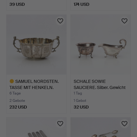
39 USD
174 USD
SAMUEL NORDSTEN.
SCHALE SOWIE
TASSE MIT HENKELN.
SAUCIERE. Silber. Gewicht
Silber…
ca.…
6 Tage
1 Tag
2 Gebote
1 Gebot
232 USD
32 USD
Ausgewähltes
Objekt