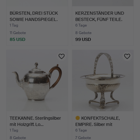
BÜRSTEN, DREI STÜCK
KERZENSTÄNDER UND
SOWIE HANDSPIEGEL.
BESTECK, FÜNF TEILE.
Sil…
Sil…
1 Tag
6 Tage
11 Gebote
8 Gebote
85 USD
99 USD
TEEKANNE. Sterlingsilber
KONFEKTSCHALE,
mit Holzgriff. Lo…
EMPIRE. Silber mit
Filigran…
1 Tag
6 Tage
8 Gebote
7 Gebote