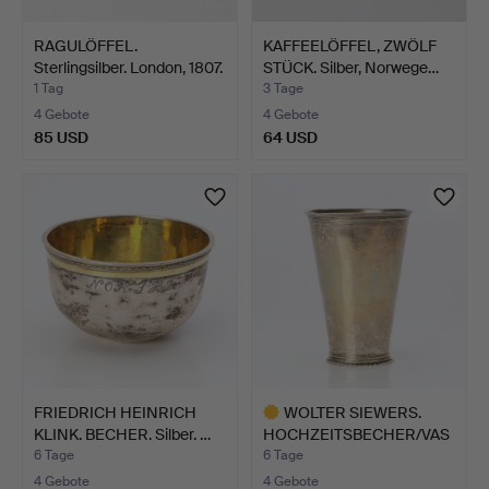
RAGULÖFFEL.
KAFFEELÖFFEL, ZWÖLF
Sterlingsilber. London, 1807.
STÜCK. Silber, Norwege…
…
1 Tag
3 Tage
4 Gebote
4 Gebote
85 USD
64 USD
FRIEDRICH HEINRICH
WOLTER SIEWERS.
KLINK. BECHER. Silber. …
HOCHZEITSBECHER/VAS
E. Silb…
6 Tage
6 Tage
4 Gebote
4 Gebote