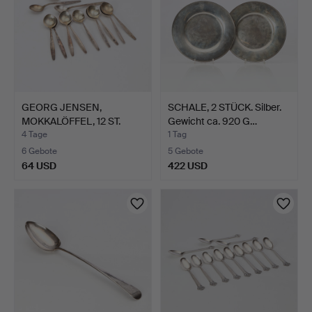
GEORG JENSEN,
SCHALE, 2 STÜCK. Silber.
MOKKALÖFFEL, 12 ST.
Gewicht ca. 920 G…
Sterling…
4 Tage
1 Tag
6 Gebote
5 Gebote
64 USD
422 USD