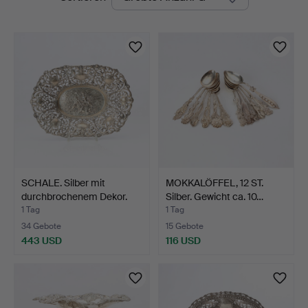
Auktionen
SCHALE. Silber mit
MOKKALÖFFEL, 12 ST.
durchbrochenem Dekor.
Silber. Gewicht ca. 10…
G…
1 Tag
1 Tag
34 Gebote
15 Gebote
443 USD
116 USD