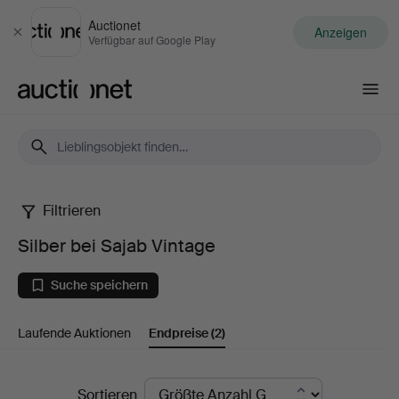
Auctionet
Anzeigen
Schließen
Verfügbar auf Google Play
Auctionet.com
Filtrieren
Silber
Silber bei Sajab Vintage
bei
Suche speichern
Sajab
Laufende Auktionen
Endpreise
(2)
Vintage
Endpreise
Sortieren