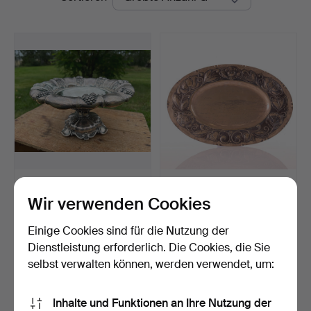
SCHALE AUF FUSS, Silber,
AB MASKINFABRIKEN
Gewicht 1005 g, J…
REX, Präsentierteller, S…
Wir verwenden Cookies
Beendet 20. Aug 2023
Beendet 17. Mai 2026
54 Gebote
19 Gebote
Einige Cookies sind für die Nutzung der
1.314 USD
1.419 USD
Dienstleistung erforderlich. Die Cookies, die Sie
selbst verwalten können, werden verwendet, um:
Ausgewähltes
Objekt
Suche speichern
Inhalte und Funktionen an Ihre Nutzung der