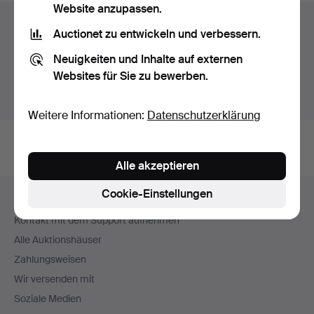
Website anzupassen.
Auktionsarchiv
Auctionet zu entwickeln und verbessern.
Sie suchen in unserem Archiv der beendeten
Neuigkeiten und Inhalte auf externen
Auktionen.
Websites für Sie zu bewerben.
Stattdessen laufende Auktionen anzeigen.
Weitere Informationen:
Datenschutzerklärung
Alle akzeptieren
Fußzeilen-
Cookie-Einstellungen
Hilfe und Kontakt
Navigation
Kontakt mit dem Support aufnehmen
Alle Auktionshäuser
Zahlungsweisen
Wir versenden mit
Soziale Medien