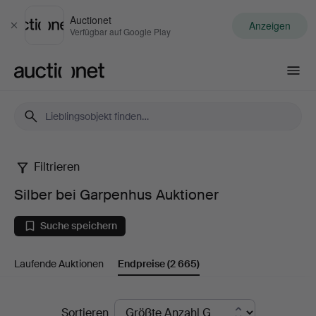
Auctionet
Anzeigen
Schließen
Verfügbar auf Google Play
Auctionet.com
Filtrieren
Silber
Silber bei Garpenhus Auktioner
bei
Suche speichern
Garpenhus
Laufende Auktionen
Endpreise
(2 665)
Auktioner
Endpreise
Sortieren