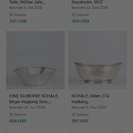
Teile, 1900er Jahr…
Stockholm, 1857.
Beendet 5. Okt 2019
Beendet 22. Dez 2019
32 Gebote
32 Gebote
335 USD
369 USD
EINE SILBERNE SCHALE,
SCHALE, Silber, C G
Birger Haglund, Stoc…
Hallberg.
Beendet 23. Jun 2024
Beendet 5. Dez 2024
32 Gebote
32 Gebote
506 USD
297 USD