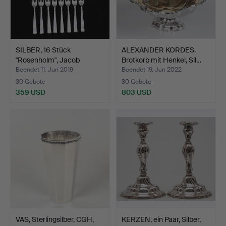
SILBER, 16 Stück
ALEXANDER KORDES.
"Rosenholm", Jacob
Brotkorb mit Henkel, Sil…
Engman…
Beendet 11. Jun 2019
Beendet 19. Jun 2022
30 Gebote
30 Gebote
359 USD
803 USD
VAS, Sterlingsilber, CGH,
KERZEN, ein Paar, Silber,