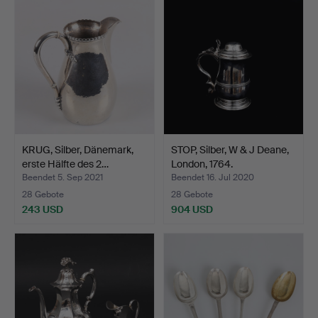
Objekt
KRUG, Silber, Dänemark,
STOP, Silber, W & J Deane,
erste Hälfte des 2…
London, 1764.
Beendet 5. Sep 2021
Beendet 16. Jul 2020
28 Gebote
28 Gebote
243 USD
904 USD