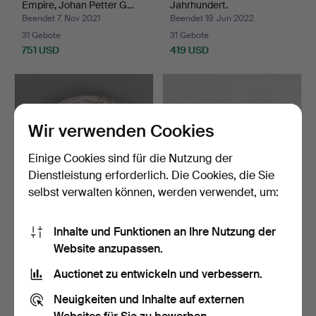
Empire, Johan Petter G…
Jahrhundert.
Beendet 7. Nov 2021
Beendet 19. Jun 2022
31 Gebote
31 Gebote
751 USD
419 USD
Ausgewähltes
Objekt
Wir verwenden Cookies
Einige Cookies sind für die Nutzung der
Dienstleistung erforderlich. Die Cookies, die Sie
selbst verwalten können, werden verwendet, um:
JÜRI LOSSMANN
Eine silberne TAZZA,
Inhalte und Funktionen an Ihre Nutzung der
(ESTLAND 1891-1984).
Thailand/Siam, frühes…
Website anzupassen.
Puderdo…
Beendet 4. Dez 2021
Beendet 30. Nov 2025
31 Gebote
31 Gebote
Auctionet zu entwickeln und verbessern.
453 USD
3.396 USD
Neuigkeiten und Inhalte auf externen