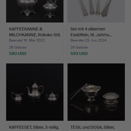
KAFFEEKANNE &
Set mit 4 silbernen
MILCHKANNE, Rokoko-Stil,
Esslöffeln, 18. Jahrhu…
Sil…
Beendet 18. Mär 2022
Beendet 23. Jun 2024
28 Gebote
28 Gebote
580 USD
593 USD
KAFFEESET, Silber, 3-teilig,
TESIL und DOSA, Silber,