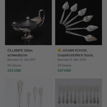
ÖLLAMPE Silber,
JOHAN ROHDE.
schwedische
Grapefruitlöffel 6 Stück,
Importstempel …
"Ko…
Beendet 23. Okt 2017
Beendet 31. Mär 2018
29 Gebote
29 Gebote
232 USD
527 USD
Ausgewähltes
Objekt