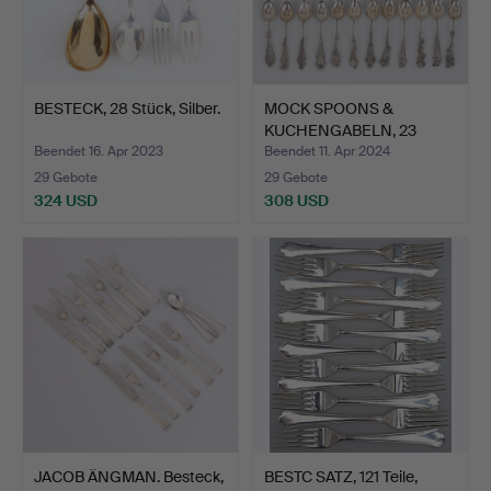
BESTECK, 28 Stück, Silber.
MOCK SPOONS &
KUCHENGABELN, 23
Stück, Silb…
Beendet 16. Apr 2023
Beendet 11. Apr 2024
29 Gebote
29 Gebote
324 USD
308 USD
JACOB ÄNGMAN. Besteck,
BESTC SATZ, 121 Teile,