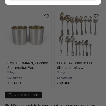
897 USD
1.055 USD
EMIL HERMANN, 2 Becher,
BESTECK, Löffel, 16 Stk.,
Sterlingsilber, Wa…
Silber, überwieg…
9 Tage
9 Tage
Schätzwert
Schätzwert
422 USD
739 USD
Suche speichern
Sie können auch in
Beendete Auktionen aus unserem