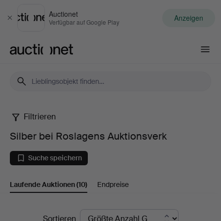
Auctionet
Anzeigen
Schließen
Verfügbar auf Google Play
Auctionet.com
Filtrieren
Silber
Silber bei Roslagens Auktionsverk
bei
Suche speichern
Roslagens
Laufende Auktionen
(10)
Endpreise
Auktionsverk
Laufende
Sortieren