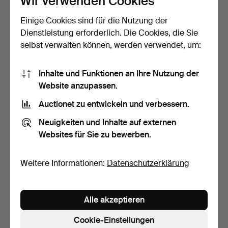
Wir verwenden Cookies
Einige Cookies sind für die Nutzung der
SAUCENLÖFFEL,
SCHALE, Silber, gestempelt
Sterlingsilber, Thorvald
Åstedt, Stockho…
Dienstleistung erforderlich. Die Cookies, die Sie
Nie…
8 Tage
9 Tage
selbst verwalten können, werden verwendet, um:
Schätzwert
Schätzwert
127 USD
275 USD
Inhalte und Funktionen an Ihre Nutzung der
Website anzupassen.
Auctionet zu entwickeln und verbessern.
Neuigkeiten und Inhalte auf externen
Websites für Sie zu bewerben.
Weitere Informationen:
Datenschutzerklärung
KONVOLUT LÖFFEL, 38
ZUCKERSCHALE, Silber,
Alle akzeptieren
Stk., WEINKORKEN, Silb…
Firma Gustaf Möllenb…
9 Tage
9 Tage
Cookie-Einstellungen
Schätzwert
Schätzwert