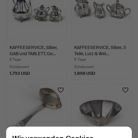
KAFFEESERVICE, Silber,
KAFFEESERVICE, Silber, 3
GAB und TABLETT, Ge…
Teile, Lutz & Wei…
6 Tage
8 Tage
Schätzwert
Schätzwert
1.793 USD
1.898 USD