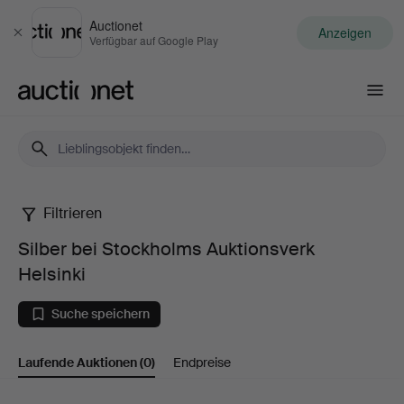
Auctionet
Anzeigen
Schließen
Verfügbar auf Google Play
Auctionet.com
Filtrieren
Silber
Silber bei Stockholms Auktionsverk
bei
Helsinki
Stockholms
Suche speichern
Auktionsverk
Laufende Auktionen
(0)
Endpreise
Helsinki