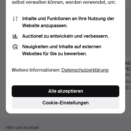
Alle Objekte anzeigen
selbst verwalten können, werden verwendet, um:
Inhalte und Funktionen an Ihre Nutzung der
Website anzupassen.
Auctionet zu entwickeln und verbessern.
Neuigkeiten und Inhalte auf externen
Websites für Sie zu bewerben.
KÅSA, Emaille,
TAPIO WIRKKALA.
ZUCKE
vergoldetes Silber,
BECHER, 6 Stück,
LÖFFEL,
Weitere Informationen:
Datenschutzerklärung
Khebnik…
Silber, K…
vergol
Beendet 21. Mai 2023
Beendet 23. Apr 2023
Beendet
62 Gebote
55 Gebote
46 Gebo
10.978 USD
7.731 USD
2.545 
Alle akzeptieren
Ausgewähltes
Objekt
Cookie-Einstellungen
Fußzeilen-
Hilfe und Kontakt
Navigation