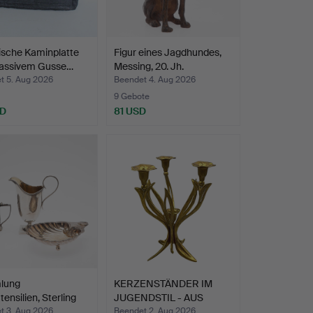
ische Kaminplatte
Figur eines Jagdhundes,
assivem Gusse…
Messing, 20. Jh.
t 5. Aug 2026
Beendet 4. Aug 2026
9 Gebote
SD
81 USD
lung
KERZENSTÄNDER IM
tensilien, Sterling
JUGENDSTIL - AUS
,…
MESSING …
t 3. Aug 2026
Beendet 2. Aug 2026