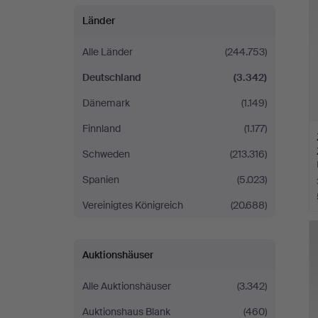
Länder
Alle Länder
(244.753)
Deutschland
(3.342)
Dänemark
(1.149)
Finnland
(1.177)
Schweden
(213.316)
Spanien
(5.023)
Vereinigtes Königreich
(20.688)
Auktionshäuser
Alle Auktionshäuser
(3.342)
Auktionshaus Blank
(460)