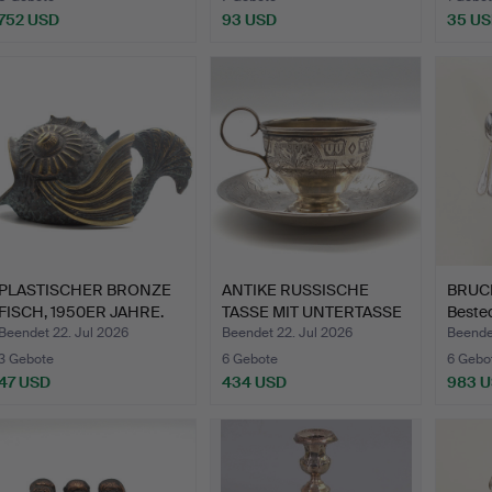
752 USD
93 USD
35 U
PLASTISCHER BRONZE
ANTIKE RUSSISCHE
BRUC
FISCH, 1950ER JAHRE.
TASSE MIT UNTERTASSE
Bestec
875 …
Beendet 22. Jul 2026
Beendet 22. Jul 2026
Beendet
3 Gebote
6 Gebote
6 Gebo
47 USD
434 USD
983 