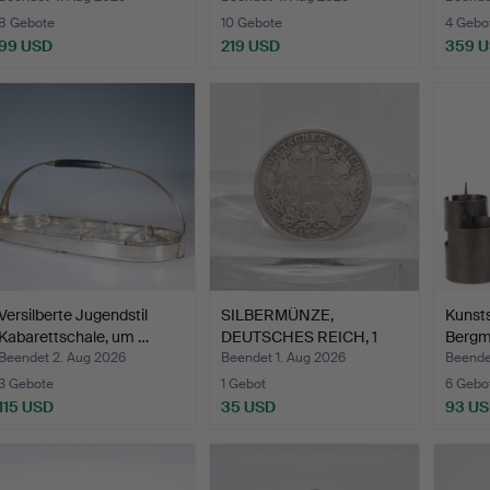
8 Gebote
10 Gebote
4 Gebo
99 USD
219 USD
359 
Versilberte Jugendstil
SILBERMÜNZE,
Kunst
Kabarettschale, um …
DEUTSCHES REICH, 1
Bergme
MARK MÜNZE…
Kerze
Beendet 2. Aug 2026
Beendet 1. Aug 2026
Beendet
3 Gebote
1 Gebot
6 Gebo
115 USD
35 USD
93 U