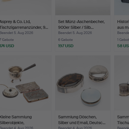
Asprey & Co. Ltd,
Set Münz-Aschenbecher,
Histor
Tischzigarrenanzünder, 9…
900er Silber / Silb…
aus m
Beendet 5. Aug 2026
Beendet 5. Aug 2026
Beende
7 Gebote
6 Gebote
1 Gebot
174 USD
197 USD
58 U
Kleine Sammlung
Sammlung Döschen,
Samm
Silberobjekte,
Silber und Email, Deutsc…
Tischu
Deutschland…
Silber
Beendet 4. Aug 2026
Beendet 4. Aug 2026
Beende