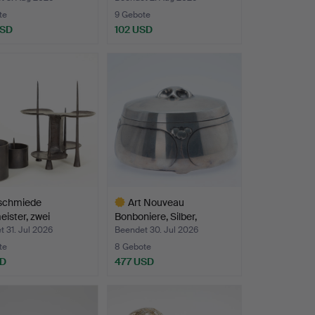
te
9 Gebote
USD
102 USD
schmiede
Art Nouveau
ister, zwei
Bonboniere, Silber,
nleuc…
Stockholm,…
 31. Jul 2026
Beendet 30. Jul 2026
te
8 Gebote
SD
477 USD
Ausgewähltes
Objekt