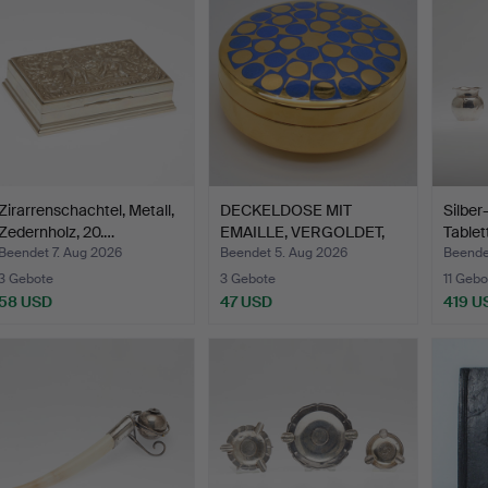
Zirarrenschachtel, Metall,
DECKELDOSE MIT
Silber
Zedernholz, 20.…
EMAILLE, VERGOLDET,
Tablet
GEOMETR…
Beendet 7. Aug 2026
Beendet 5. Aug 2026
Beende
3 Gebote
3 Gebote
11 Gebo
58 USD
47 USD
419 U