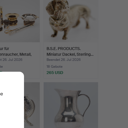
ur für
B.S.E. PRODUCTS.
enraucher, Metall,
Miniatur Dackel, Sterling…
t 26. Jul 2026
Beendet 26. Jul 2026
te
18 Gebote
SD
265 USD
ie