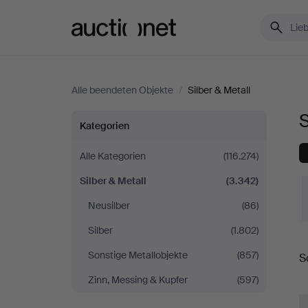
Auctionet.com
Alle beendeten Objekte
/
Silber & Metall
S
Silber
Kategorien
&
Alle Kategorien
(116.274)
Silber & Metall
(3.342)
Metall
Neusilber
(86)
in
Silber
(1.802)
E
Deutschland
Sonstige Metallobjekte
(857)
S
Zinn, Messing & Kupfer
(597)