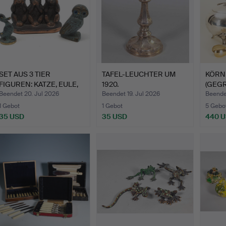
SET AUS 3 TIER
TAFEL-LEUCHTER UM
KÖRN
FIGUREN: KATZE, EULE,
1920.
(GEGR
AFFEN.
U.A.…
Beendet 20. Jul 2026
Beendet 19. Jul 2026
Beendet
1 Gebot
1 Gebot
5 Gebo
35 USD
35 USD
440 