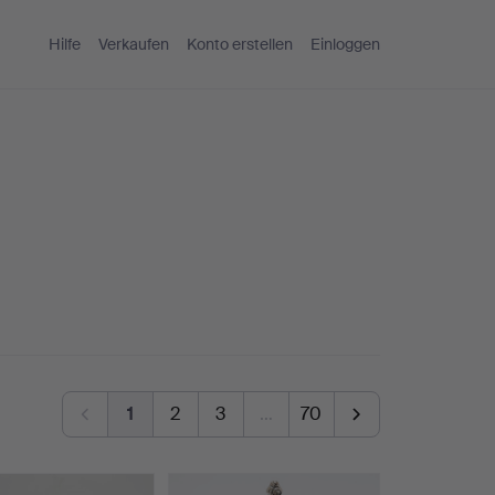
Hilfe
Verkaufen
Konto erstellen
Einloggen
1
2
3
…
70