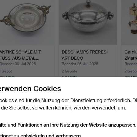
ANTIKE SCHALE MIT
DESCHAMPS FRÈRES.
Garnit
FUSS, AUS METALL,
ART DECO
Zigarr
VERSIL…
DESIGNERDOSE, V…
verg…
Beendet 30. Jul 2026
Beendet 26. Jul 2026
Beende
1 Gebot
2 Gebote
2 Gebo
35 USD
58 USD
93 U
erwenden Cookies
ookies sind für die Nutzung der Dienstleistung erforderlich. D
 die Sie selbst verwalten können, werden verwendet, um:
alte und Funktionen an Ihre Nutzung der Website anzupassen.
tionet zu entwickeln und verbessern.