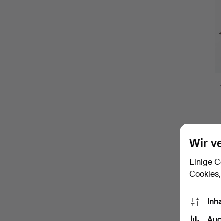
Wir v
Einige C
Cookies,
Inh
Auc