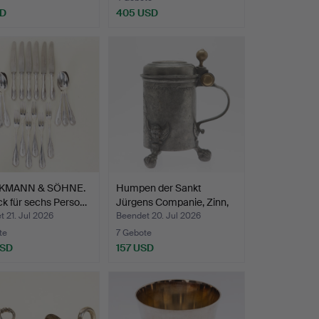
SD
405 USD
KMANN & SÖHNE.
Humpen der Sankt
k für sechs Perso…
Jürgens Companie, Zinn,
d…
 21. Jul 2026
Beendet 20. Jul 2026
te
7 Gebote
USD
157 USD