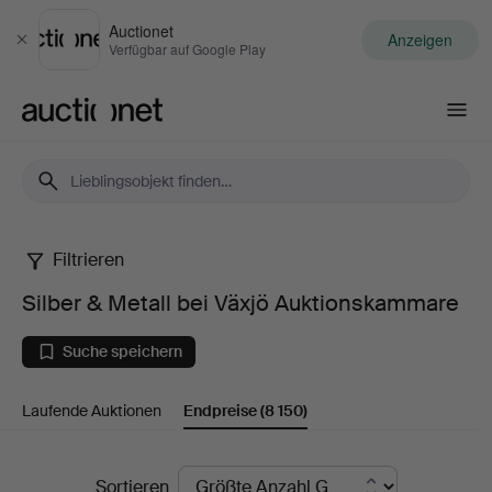
Auctionet
Anzeigen
Schließen
Verfügbar auf Google Play
Auctionet.com
Filtrieren
Silber
Silber & Metall bei Växjö Auktionskammare
&
Suche speichern
Metall
Laufende Auktionen
Endpreise
(8 150)
bei
Växjö
Endpreise
Sortieren