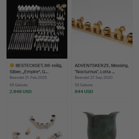
BESTECKSET, 88-teilig,
ADVENTSKERZE, Messing,
Silber, „Empire“, G…
"Nocturnus", Lotta …
Beendet 21. Feb 2025
Beendet 27. Sep 2020
55 Gebote
53 Gebote
2.848 USD
844 USD
Ausgewähltes
Objekt