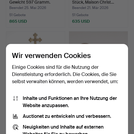
Gewicht 597 Gramm.
Stück, Maison Christ…
Beendet 25. Mai 2026
Beendet 21. Mär 2026
51 Gebote
51 Gebote
865 USD
635 USD
Wir verwenden Cookies
Einige Cookies sind für die Nutzung der
Dienstleistung erforderlich. Die Cookies, die Sie
selbst verwalten können, werden verwendet, um:
AUGUST WILHELM
SUPLÖFFEL, Silber,
Inhalte und Funktionen an Ihre Nutzung der
ARNESEN.
Jonas Yman, Växjö, 1764…
Website anzupassen.
Schreibtischaufsat…
Beendet 14. Nov 2021
Beendet 31. Mai 2020
50 Gebote
50 Gebote
Auctionet zu entwickeln und verbessern.
1.420 USD
1.600 USD
Neuigkeiten und Inhalte auf externen
Ausgewähltes
Ausgewähltes