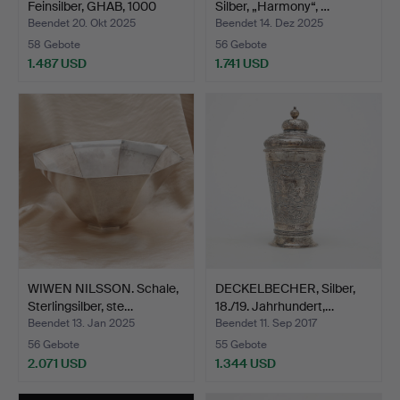
Feinsilber, GHAB, 1000
Silber, „Harmony“, …
Gram…
Beendet 20. Okt 2025
Beendet 14. Dez 2025
58 Gebote
56 Gebote
1.487 USD
1.741 USD
WIWEN NILSSON. Schale,
DECKELBECHER, Silber,
Sterlingsilber, ste…
18./19. Jahrhundert,…
Beendet 13. Jan 2025
Beendet 11. Sep 2017
56 Gebote
55 Gebote
2.071 USD
1.344 USD