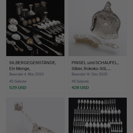
SILBERGEGENSTÄNDE,
PINSEL und SCHAUFEL,
Ein Menge,
Silber, Rokoko-Stil, …
Gesamtgewich…
Beendet 4. Mai 2023
Beendet 14. Dez 2025
45 Gebote
45 Gebote
529 USD
428 USD