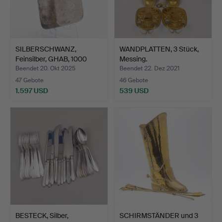
SILBERSCHWANZ,
WANDPLATTEN, 3 Stück,
Feinsilber, GHAB, 1000
Messing.
Gram…
Beendet 20. Okt 2025
Beendet 22. Dez 2021
47 Gebote
46 Gebote
1.597 USD
539 USD
BESTECK, Silber,
SCHIRMSTÄNDER und 3