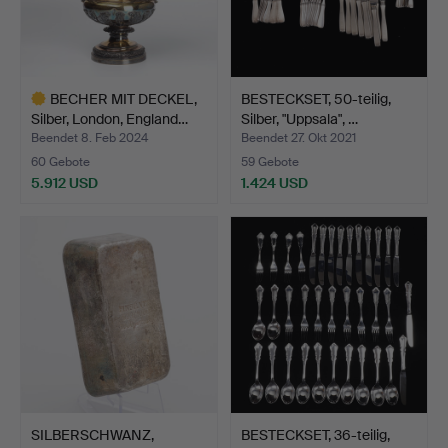
BECHER MIT DECKEL,
BESTECKSET, 50-teilig,
Silber, London, England…
Silber, "Uppsala", …
Beendet 8. Feb 2024
Beendet 27. Okt 2021
60 Gebote
59 Gebote
5.912 USD
1.424 USD
Ausgewähltes
Objekt
SILBERSCHWANZ,
BESTECKSET, 36-teilig,