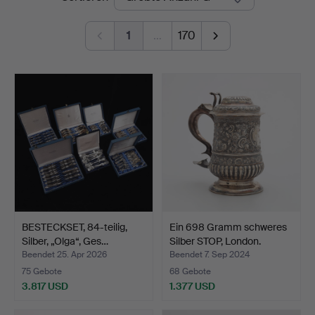
Auktionskammare
1
…
170
BESTECKSET, 84-teilig,
Ein 698 Gramm schweres
Silber, „Olga“, Ges…
Silber STOP, London.
Beendet 25. Apr 2026
Beendet 7. Sep 2024
75 Gebote
68 Gebote
3.817 USD
1.377 USD