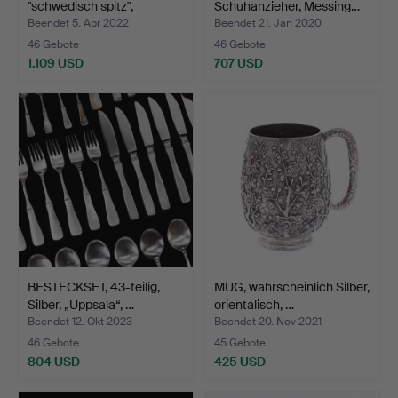
"schwedisch spitz",
Schuhanzieher, Messing…
Gesam…
Beendet 5. Apr 2022
Beendet 21. Jan 2020
46 Gebote
46 Gebote
1.109 USD
707 USD
BESTECKSET, 43-teilig,
MUG, wahrscheinlich Silber,
Silber, „Uppsala“, …
orientalisch, …
Beendet 12. Okt 2023
Beendet 20. Nov 2021
46 Gebote
45 Gebote
804 USD
425 USD