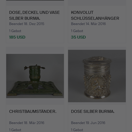
DOSE, DECKEL UND VASE
KONVOLUT
SILBER BURMA.
SCHLÜSSELANHÄNGER
SILBER.
Beendet 18. Dez 2015
Beendet 14. Mär 2016
1 Gebot
1 Gebot
185 USD
35 USD
CHRISTBAUMSTÄNDER.
DOSE SILBER BURMA.
Beendet 18. Mär 2016
Beendet 19. Jun 2016
1 Gebot
1 Gebot