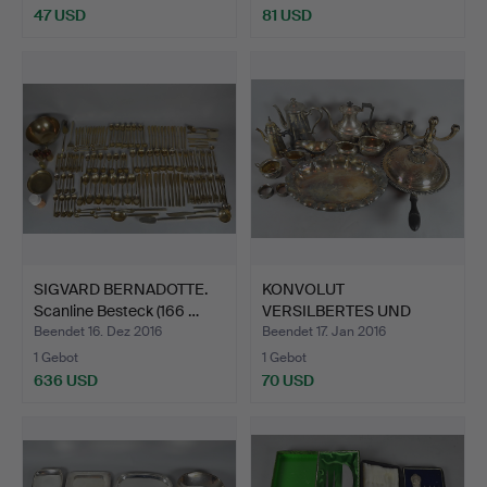
47 USD
81 USD
SIGVARD BERNADOTTE.
KONVOLUT
Scanline Besteck (166 …
VERSILBERTES UND
SILBER.
Beendet 16. Dez 2016
Beendet 17. Jan 2016
1 Gebot
1 Gebot
636 USD
70 USD