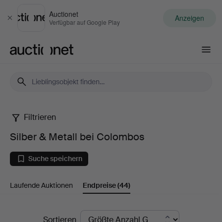
Auctionet
Anzeigen
Schließen
Verfügbar auf Google Play
Auctionet.com
Filtrieren
Silber
Silber & Metall bei Colombos
&
Suche speichern
Metall
Laufende Auktionen
Endpreise
(44)
bei
Colombos
Endpreise
Sortieren