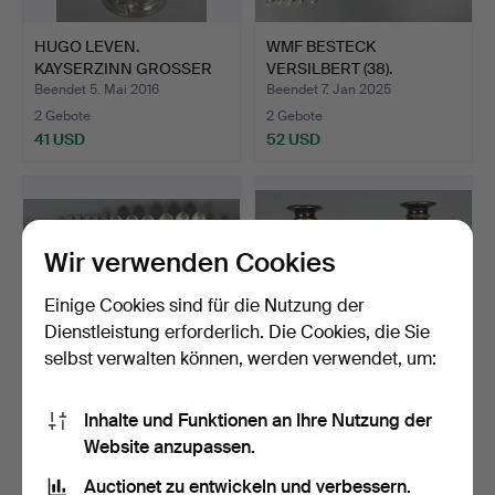
HUGO LEVEN.
WMF BESTECK
KAYSERZINN GROSSER
VERSILBERT (38).
LEUCHTER.
Beendet 5. Mai 2016
Beendet 7. Jan 2025
2 Gebote
2 Gebote
41 USD
52 USD
Wir verwenden Cookies
Einige Cookies sind für die Nutzung der
Dienstleistung erforderlich. Die Cookies, die Sie
selbst verwalten können, werden verwendet, um:
BSF BESTECK 800
KERZENLEUCHTER, 2
Inhalte und Funktionen an Ihre Nutzung der
SILBER.
Stück.
Website anzupassen.
Beendet 17. Sep 2016
Beendet 19. Okt 2016
Auctionet zu entwickeln und verbessern.
1 Gebot
1 Gebot