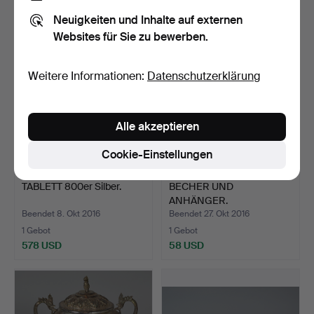
35 USD
139 USD
Neuigkeiten und Inhalte auf externen
Websites für Sie zu bewerben.
Weitere Informationen:
Datenschutzerklärung
Alle akzeptieren
Cookie-Einstellungen
TABLETT 800er Silber.
BECHER UND
ANHÄNGER.
Beendet 8. Okt 2016
Beendet 27. Okt 2016
1 Gebot
1 Gebot
578 USD
58 USD