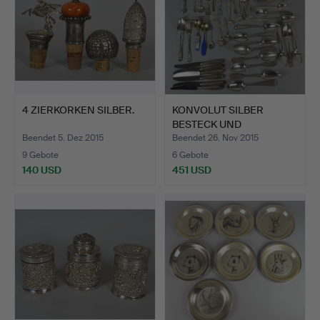
4 ZIERKORKEN SILBER.
KONVOLUT SILBER
BESTECK UND
KORPUSWAREN 2K…
Beendet 5. Dez 2015
Beendet 26. Nov 2015
9 Gebote
6 Gebote
140 USD
451 USD